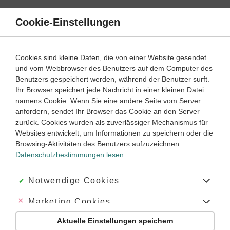
Direkt
zum
Cookie-Einstellungen
Suche
Menü
Inhalt
Schülerlexikon
Cookies sind kleine Daten, die von einer Website gesendet
und vom Webbrowser des Benutzers auf dem Computer des
Benutzers gespeichert werden, während der Benutzer surft.
Biologie Schülerlexikon
Ihr Browser speichert jede Nachricht in einer kleinen Datei
namens Cookie. Wenn Sie eine andere Seite vom Server
anfordern, sendet Ihr Browser das Cookie an den Server
Biologie
Chemie
Deutsch
Englisch
zurück. Cookies wurden als zuverlässiger Mechanismus für
Websites entwickelt, um Informationen zu speichern oder die
Französisch
Geschichte
Latein
Mathematik
Browsing-Aktivitäten des Benutzers aufzuzeichnen.
Datenschutzbestimmungen lesen
Physik
A
Akzeptiert:
Notwendige Cookies
B
C
D
E
F
G
H
I
J
K
L
M
N
O
P
R
S
T
U
V
W
Z
Abgelehnt:
Marketing Cookies
Anfangsbuchstabe
Aktuelle Einstellungen speichern
Abgelehnt:
Personalisierungs-Cookies
I