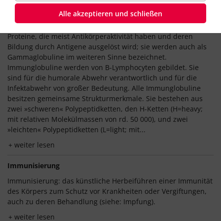
Immunglobuline
Alle akzeptieren und schließen
Immunglobuline (Abk. Ig) sind von Plasmazellen synthetisierte
Proteine, die meist Antikörperaktivität haben und deren
Bildung durch Antigene ausgelöst wird; sie werden auch als
Gammaglobuline im weiteren Sinne bezeichnet.
Immunglobuline werden von B-Lymphocyten gebildet. Sie
sind für die humorale Abwehr verantwortlich und für die
Infektabwehr von großer Bedeutung. Alle Immunglobuline
besitzen gemeinsame Strukturmerkmale. Sie bestehen aus
zwei »schweren« Polypeptidketten, den H-Ketten (H=heavy;
mit relativen Molekülmassen von rd. 50 000), und zwei
»leichten« Polypeptidketten (L=light; mit...
weiter lesen
Immunisierung
Immunisierung: das künstliche Herbeiführen einer Immunität
des Körpers zum Schutz vor Krankheiten oder Vergiftungen,
auch zu deren Behandlung (siehe: Impfung).
weiter lesen