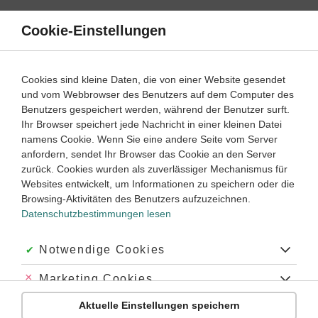
Direkt
zum
Cookie-Einstellungen
Suche
Menü
Inhalt
Schülerlexikon
Cookies sind kleine Daten, die von einer Website gesendet
Biologie
5. Klasse ‐ Abitur
und vom Webbrowser des Benutzers auf dem Computer des
Benutzers gespeichert werden, während der Benutzer surft.
Tetrapoden
Ihr Browser speichert jede Nachricht in einer kleinen Datei
namens Cookie. Wenn Sie eine andere Seite vom Server
anfordern, sendet Ihr Browser das Cookie an den Server
zurück. Cookies wurden als zuverlässiger Mechanismus für
Tetrapoda
(Vierfüßer): zusammenfassende Bezeichnung für
Websites entwickelt, um Informationen zu speichern oder die
Wirbeltiere
(Ausnahme:
Fische
), die vier Extremitäten
Browsing-Aktivitäten des Benutzers aufzuzeichnen.
ausgebildet haben. Diese
Gliedmaßen
können mannigfach
Datenschutzbestimmungen lesen
umgebildet sein, z. B. als
flossenförmige Extremitäten
bei
Robben und Walen, z. T. als
Flügel
bei Vögeln und
Fledermäusen; sie können auch nur noch als
embryonale
Akzeptiert:
Notwendige Cookies
Anlagen
erkennbar und bei erwachsenen Tieren völlig
reduziert (z. B. bei Schlangen) sein.
Abgelehnt:
Marketing Cookies
Aktuelle Einstellungen speichern
Abgelehnt:
Personalisierungs-Cookies