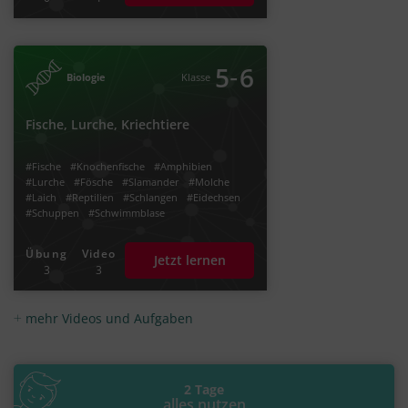
‐
5
6
Biologie
Klasse
Fische, Lurche, Kriechtiere
#Fische
#Knochenfische
#Amphibien
#Lurche
#Fösche
#Slamander
#Molche
#Laich
#Reptilien
#Schlangen
#Eidechsen
#Schuppen
#Schwimmblase
#Fische Fortpflanzung
#Kiemenatmung
Übung
Video
Jetzt lernen
3
3
mehr Videos und Aufgaben
2 Tage
alles nutzen