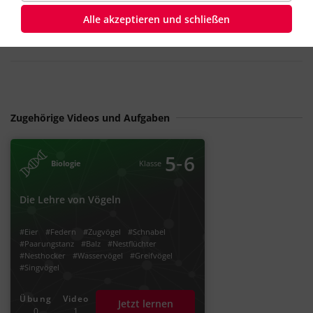
Schlagworte
Alle akzeptieren und schließen
#Skelett
Zugehörige Videos und Aufgaben
‐
5
6
Biologie
Klasse
Die Lehre von Vögeln
#Eier
#Federn
#Zugvögel
#Schnabel
#Paarungstanz
#Balz
#Nestflüchter
#Nesthocker
#Wasservögel
#Greifvögel
#Singvögel
Übung
Video
Jetzt lernen
0
1