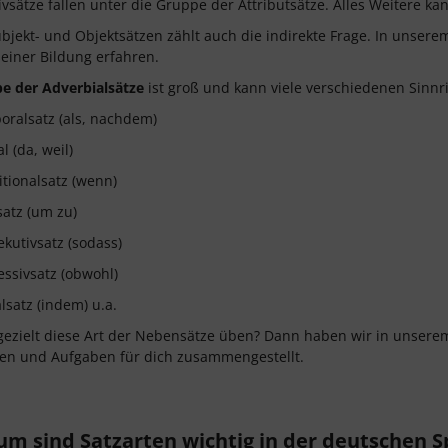
ivsätze fallen unter die Gruppe der Attributsätze. Alles Weitere k
bjekt- und Objektsätzen zählt auch die indirekte Frage. In unser
einer Bildung erfahren.
e der Adverbialsätze
ist groß und kann viele verschiedenen Sinn
ralsatz (als, nachdem)
l (da, weil)
tionalsatz (wenn)
satz (um zu)
kutivsatz (sodass)
ssivsatz (obwohl)
satz (indem) u.a.
 gezielt diese Art der Nebensätze üben? Dann haben wir in unser
en und Aufgaben für dich zusammengestellt.
m sind Satzarten wichtig in der deutschen S