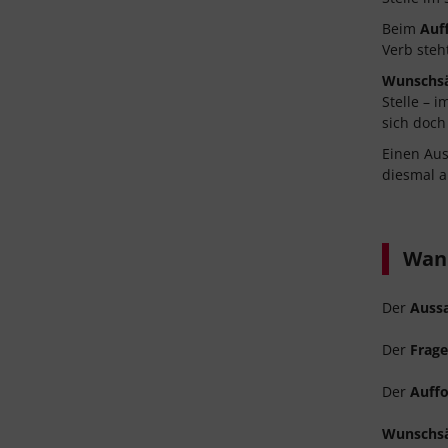
Beim
Auf
Verb steht
Wunschs
Stelle – 
sich doch
Einen Aus
diesmal an
Wann
Der
Auss
Der
Frage
Der
Auffo
Wunschs