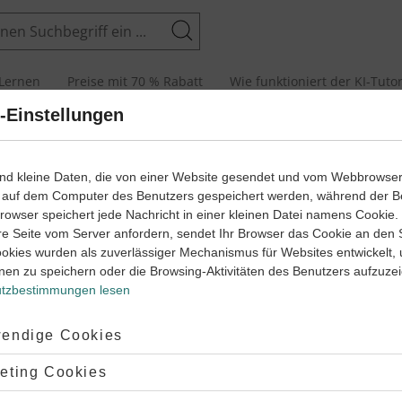
Suchen
Lernen
Preise mit 70 % Rabatt
Wie funktioniert der KI-Tuto
-Einstellungen
men
ind kleine Daten, die von einer Website gesendet und vom Webbrowse
 auf dem Computer des Benutzers gespeichert werden, während der B
 Browser speichert jede Nachricht in einer kleinen Datei namens Cookie
re Seite vom Server anfordern, sendet Ihr Browser das Cookie an den 
Satzarten?
ookies wurden als zuverlässiger Mechanismus für Websites entwickelt,
nen zu speichern oder die Browsing-Aktivitäten des Benutzers aufzuze
t der Fachbegriff für die
verschiedenen Satzformen im
tzbestimmungen lesen
n
, welche für unterschiedliche
kommunikative Funktionen
 werden. Mit einem Satz trifft man entweder eine Aussage, stellt
ptiert:
endige Cookies
orderung oder eine Frage. Innerhalb dieser Satzarten wird
 zwischen verschiedenen Formen unterschieden. Dabei
lehnt:
eting Cookies
iden sich die Satzarten in Bezug auf
Satzstellung und Betonung
.