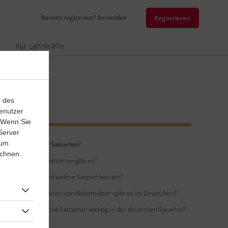
Bereits registriert? Anmelden
Registrieren
r
Für Lehrkräfte
r des
enutzer
. Wenn Sie
Server
 um
Was sind Satzarten?
ichnen.
Welche Satzarten gibt es?
Wann wird welche Satzart benutzt?
Welche Arten von Nebensätzen gibt es im Deutschen?
Warum sind Satzarten wichtig in der deutschen Sprache?