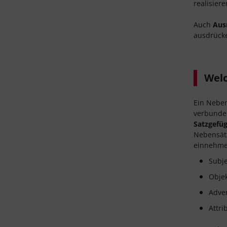
realisiere
Auch
Aus
ausdrücke
Welc
Ein Neben
verbunde
Satzgefü
Nebensätz
einnehme
Subje
Objek
Adver
Attri