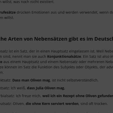
n willst, was noch nicht existiert.
rufesätze
drücken Emotionen aus und werden verwendet, wenn du
n willst.
he Arten von Nebensätzen gibt es im Deutsc
satz ist ein Satz, der in einen Hauptsatz eingelassen ist. Weil N
n sind, nennt man sie auch
Konjunktionalsätze
. Ein Satz ist also
ge
aus einem Hauptsatz und einem Nebensatz oder mehreren Nebens
e können im Satz die Funktion des Subjekts oder Objekts, der ad
n.
ktsatz:
Dass man Oliven mag
, ist nicht selbstverständlich.
tsatz: Ich weiß,
dass Julia Oliven mag.
bialsatz: Ich freue mich,
weil ich ein Rezept ohne Oliven gefunde
butsatz: Oliven,
die ohne Kern serviert werden
, sind oft trocken.