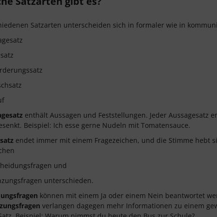
he Satzarten gibt es?
hiedenen Satzarten unterscheiden sich in formaler wie in kommunik
agesatz
satz
orderungssatz
chsatz
uf
agesatz
enthält Aussagen und Feststellungen. Jeder Aussagesatz e
senkt. Beispiel: Ich esse gerne Nudeln mit Tomatensauce.
satz
endet immer mit einem Fragezeichen, und die Stimme hebt si
schen
cheidungsfragen und
nzungsfragen unterschieden.
dungsfragen
können mit einem Ja oder einem Nein beantwortet wer
zungsfragen
verlangen dagegen mehr Informationen zu einem gewi
 Satz. Beispiel: Warum nimmst du heute den Bus zur Schule?