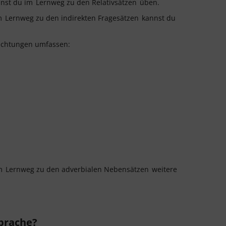
annst du im
Lernweg zu den Relativsätzen
üben.
em
Lernweg zu den indirekten Fragesätzen
kannst du
richtungen umfassen:
em
Lernweg zu den adverbialen Nebensätzen
weitere
prache?