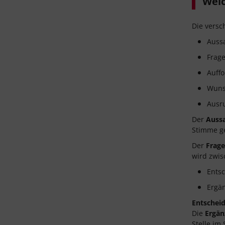
Welc
Die versc
Auss
Frage
Auff
Wuns
Ausr
Der
Auss
Stimme ge
Der
Frage
wird zwi
Ents
Ergä
Entschei
Die
Ergän
Stelle im