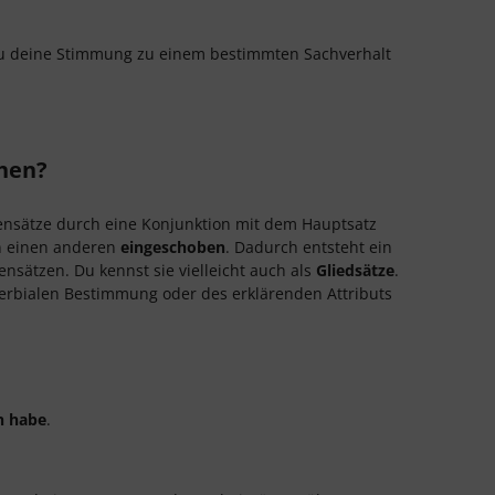
 deine Stimmung zu einem bestimmten Sachverhalt
hen?
ebensätze durch eine Konjunktion mit dem Hauptsatz
 in einen anderen
eingeschoben
. Dadurch entsteht ein
ätzen. Du kennst sie vielleicht auch als
Gliedsätze
.
verbialen Bestimmung oder des erklärenden Attributs
n habe
.