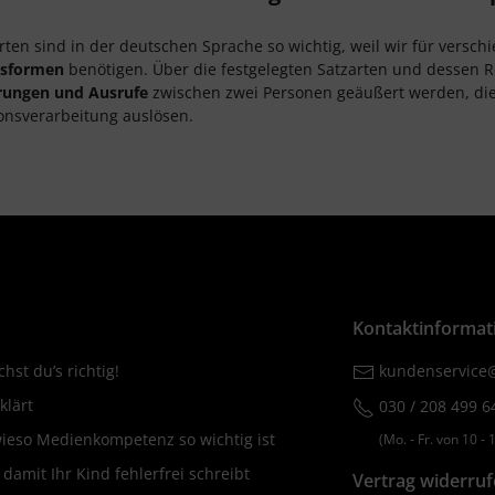
arten sind in der deutschen Sprache so wichtig, weil wir für vers
ksformen
benötigen. Über die festgelegten Satzarten und dessen 
rungen und Ausrufe
zwischen zwei Personen geäußert werden, di
onsverarbeitung auslösen.
Kontaktinformat
hst du’s richtig!
kundenservice@
klärt
030 / 208 499 6
wieso Medienkompetenz so wichtig ist
(Mo. ‐ Fr. von 10 ‐ 1
amit Ihr Kind fehlerfrei schreibt
Vertrag widerru