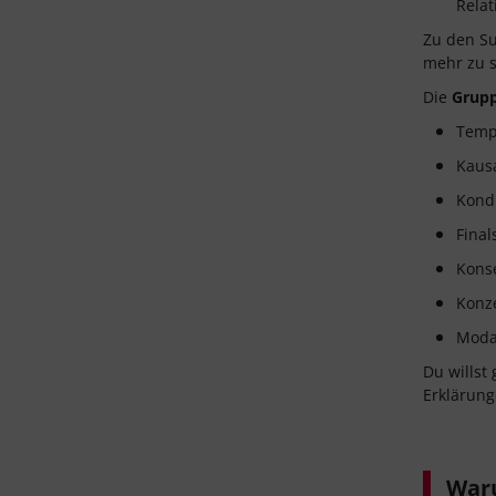
Relat
Zu den Su
mehr zu s
Die
Grupp
Tempo
Kausa
Kondi
Final
Konse
Konze
Modal
Du willst
Erklärung
Waru