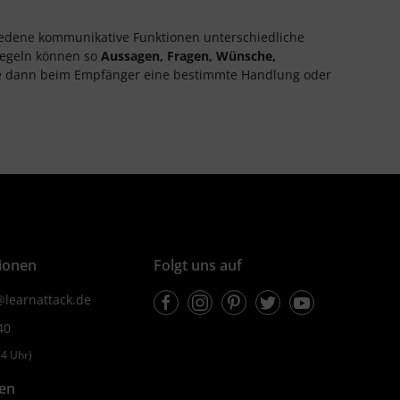
chiedene kommunikative Funktionen unterschiedliche
Regeln können so
Aussagen, Fragen, Wünsche,
e dann beim Empfänger eine bestimmte Handlung oder
ionen
Folgt uns auf
Facebook
Instagram
Pinterest
Twitter
Youtube
learnattack.de
40
4 Uhr)
fen