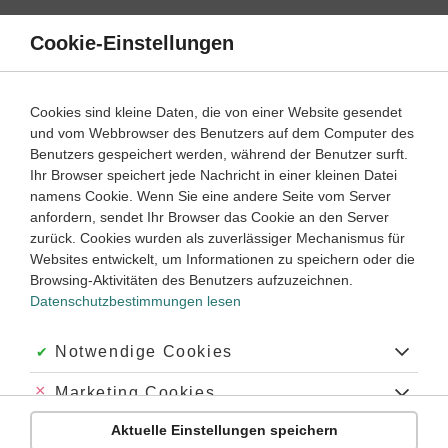
Direkt
zum
Cookie-Einstellungen
Suche
Menü
Inhalt
Texte schreiben
Cookies sind kleine Daten, die von einer Website gesendet
Texte zusammenfassen – Deutsch einfach erklärt
und vom Webbrowser des Benutzers auf dem Computer des
Benutzers gespeichert werden, während der Benutzer surft.
Ihr Browser speichert jede Nachricht in einer kleinen Datei
6
7
8
Klassenstufe:
namens Cookie. Wenn Sie eine andere Seite vom Server
anfordern, sendet Ihr Browser das Cookie an den Server
zurück. Cookies wurden als zuverlässiger Mechanismus für
Was ist eine Textzusammenfassung?
Websites entwickelt, um Informationen zu speichern oder die
Was muss man beim Zusammenfassen von Texten beachten?
Browsing-Aktivitäten des Benutzers aufzuzeichnen.
Datenschutzbestimmungen lesen
Was ist eine erweiterte Inhaltsangabe?
Wozu Zusammenfassungen schreiben beherrschen?
Akzeptiert:
Notwendige Cookies
Was ist eine Textzusammenfassung?
Abgelehnt:
Marketing Cookies
Zusammenfassung kennst du vielleicht auch als
Aktuelle Einstellungen speichern
Abgelehnt:
Personalisierungs-Cookies