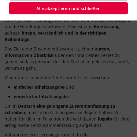
Inhaltsangabe
. Solche eine Inhaltsangabe zeigt, ob du einen
Text verstanden hast
, denn nur dann kannst du einen
Text
Alle akzeptieren und schließen
zusammenfassen
. Ein Text kann sehr lang und umfassend
sein – je nach Textlänge könnte man sehr viel Zeit benötigen,
um die Handlung zu erfassen. Also ist eine
Kurzfassung
gefragt:
knapp, verständlich und in der richtigen
Reihenfolge.
Das Ziel einer Zusammenfassung ist, einen
kurzen,
informativen Überblick
über den Inhalt eines Textes zu
geben, sodass jemand, der den Text nicht gelesen hat, weiß,
worum es geht.
Man unterscheidet im Deutschunterricht zwischen
einfacher Inhaltsangabe
und
erweiterter Inhaltsangabe
.
Um in
Deutsch eine gelungene Zusammenfassung zu
schreiben
, muss man sich an gewisse Regeln halten. Wir
haben für dich im Folgenden die wichtigsten
Regeln
für eine
erfolgreiche Textzusammenfassung aufgeführt.
Anhand unserer Lernwege kannst du die