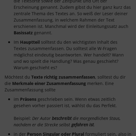
die Textsorte sowie der Zeitpunkt und Ort der
Erscheinung genannt. Zudem gibst du hier ganz kurz das
zentrale Thema des Textes an. So weiß der Leser deiner
Zusammenfassung, in welchem Rahmen der Text
erschienen ist. Manchmal wird der Einleitungssatz auch
Basissatz
genannt.
Im
Hauptteil
solltest du den wichtigsten Inhalt des
Textes zusammenfassen. Du solltest alle W-Fragen
möglichst eindeutig beantworten. Wer handelt? Wann
und wo spielt die Handlung? Was genau geschieht?
Warum geschieht es?
Möchtest du
Texte richtig zusammenfassen
, solltest du dir
die
Merkmale einer Zusammenfassung
merken. Eine
Zusammenfassung sollte
im
Präsens
geschrieben sein. Wenn etwas zeitlich
gesehen vorher passiert ist, wählst du das Perfekt.
Beispiel:
Der Autor
beschreibt
die morgendlichen Staus,
nachdem er die Strecke selbst
gefahren ist
.
in der
Person Singular oder Plural
formuliert sein, also in