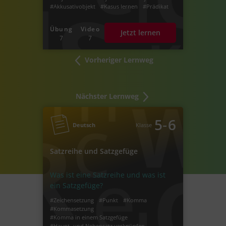
#Akkusativobjekt
#Kasus lernen
#Prädikat
#Satzglieder bestimmen
#Bestimmung von Satzgliedern
Übung
Video
Jetzt lernen
#Deutsche Satzglieder
7
7
#Satzglieder bestimmen in Deutsch
Vorheriger Lernweg
Nächster Lernweg
‐
5
6
Deutsch
Klasse
Satzreihe und Satzgefüge
Was ist eine Satzreihe und was ist
ein Satzgefüge?
#Zeichensetzung
#Punkt
#Komma
#Kommasetzung
#Komma in einem Satzgefüge
#Haupt- und Nebensatz verknüpfen