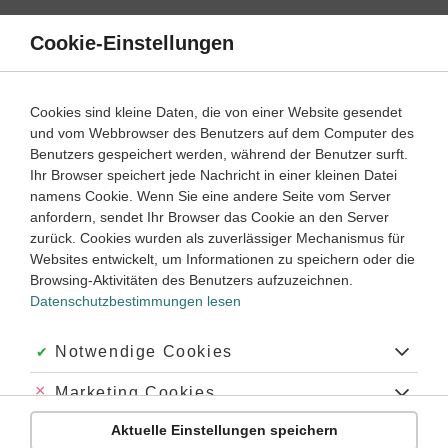
Direkt
zum
Cookie-Einstellungen
Suche
Menü
Inhalt
Grammatik
Cookies sind kleine Daten, die von einer Website gesendet
und vom Webbrowser des Benutzers auf dem Computer des
Deutsch
5. ‐ 6. Klasse
Benutzers gespeichert werden, während der Benutzer surft.
Empfohlen von
Ihr Browser speichert jede Nachricht in einer kleinen Datei
Tutorin Joana
namens Cookie. Wenn Sie eine andere Seite vom Server
Adverbiale Bestimmung
anfordern, sendet Ihr Browser das Cookie an den Server
zurück. Cookies wurden als zuverlässiger Mechanismus für
Dauer:
15 Minuten
Websites entwickelt, um Informationen zu speichern oder die
Browsing-Aktivitäten des Benutzers aufzuzeichnen.
Datenschutzbestimmungen lesen
VIDEOS, AUFGABEN UND ÜBUNGEN
ZUGEHÖRIGE KLASSENARBEITEN
Akzeptiert:
Notwendige Cookies
Video
03:28
Abgelehnt:
Marketing Cookies
Dauer:
Adverbiale Bestimmungen der Zeit und des
Ortes
Aktuelle Einstellungen speichern
Abgelehnt:
Personalisierungs-Cookies