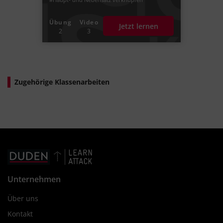
#Hauptsatz
#Nebensatz
#das Komma in einer Satzreihe setzen
Übung
Video
Jetzt lernen
#Kommas setzten
#Nebensätze
2
3
Zugehörige Klassenarbeiten
Unternehmen
Über uns
Kontakt