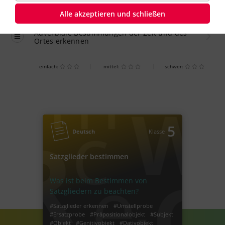
Alle akzeptieren und schließen
Übung
einfach
Adverbiale Bestimmungen der Zeit und des
Ortes erkennen
einfach:
mittel:
schwer:
5
Deutsch
Klasse
Satzglieder bestimmen
Was ist beim Bestimmen von
Satzgliedern zu beachten?
#Satzglieder erkennen
#Umstellprobe
#Ersatzprobe
#Präpositionalobjekt
#Subjekt
#Objekt
#Genitivobjekt
#Dativobjekt