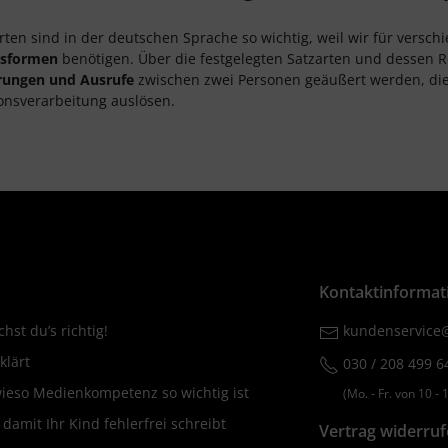
arten sind in der deutschen Sprache so wichtig, weil wir für vers
ksformen
benötigen. Über die festgelegten Satzarten und dessen 
rungen und Ausrufe
zwischen zwei Personen geäußert werden, di
onsverarbeitung auslösen.
Kontaktinformat
hst du’s richtig!
kundenservice@
klärt
030 / 208 499 6
wieso Medienkompetenz so wichtig ist
(Mo. ‐ Fr. von 10 ‐ 1
amit Ihr Kind fehlerfrei schreibt
Vertrag widerru