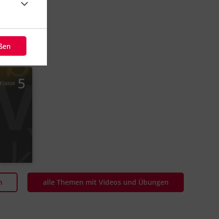
eßen
Deutsch
Die Satzarten
5
Klasse
#Fragesatz
#Sätze
#Imperativ
Video
Übung
n
alle Themen mit Videos und Übungen
4
3