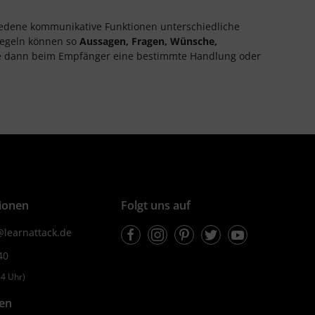
chiedene kommunikative Funktionen unterschiedliche
Regeln können so
Aussagen, Fragen, Wünsche,
e dann beim Empfänger eine bestimmte Handlung oder
ionen
Folgt uns auf
Facebook
Instagram
Pinterest
Twitter
Youtube
learnattack.de
40
4 Uhr)
fen