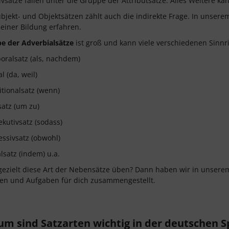
ivsätze fallen unter die Gruppe der Attributsätze. Alles Weitere k
bjekt- und Objektsätzen zählt auch die indirekte Frage. In unser
einer Bildung erfahren.
e der Adverbialsätze
ist groß und kann viele verschiedenen Sinn
ralsatz (als, nachdem)
l (da, weil)
tionalsatz (wenn)
satz (um zu)
kutivsatz (sodass)
ssivsatz (obwohl)
satz (indem) u.a.
 gezielt diese Art der Nebensätze üben? Dann haben wir in unser
en und Aufgaben für dich zusammengestellt.
m sind Satzarten wichtig in der deutschen S