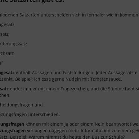
hiedenen Satzarten unterscheiden sich in formaler wie in kommunik
agesatz
satz
orderungssatz
chsatz
uf
agesatz
enthält Aussagen und Feststellungen. Jeder Aussagesatz e
senkt. Beispiel: Ich esse gerne Nudeln mit Tomatensauce.
satz
endet immer mit einem Fragezeichen, und die Stimme hebt si
schen
cheidungsfragen und
nzungsfragen unterschieden.
dungsfragen
können mit einem Ja oder einem Nein beantwortet wer
zungsfragen
verlangen dagegen mehr Informationen zu einem gewi
 Satz. Beispiel: Warum nimmst du heute den Bus zur Schule?