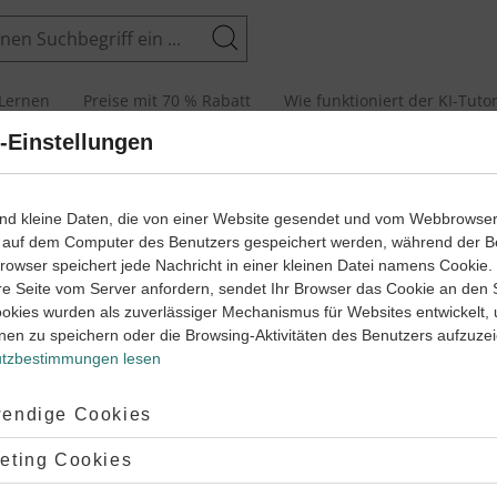
Suchen
Lernen
Preise mit 70 % Rabatt
Wie funktioniert der KI-Tuto
-Einstellungen
arten
men
ind kleine Daten, die von einer Website gesendet und vom Webbrowse
 auf dem Computer des Benutzers gespeichert werden, während der B
 Browser speichert jede Nachricht in einer kleinen Datei namens Cookie
re Seite vom Server anfordern, sendet Ihr Browser das Cookie an den 
Satzarten?
ookies wurden als zuverlässiger Mechanismus für Websites entwickelt,
nen zu speichern oder die Browsing-Aktivitäten des Benutzers aufzuze
t der Fachbegriff für die
verschiedenen Satzformen im
tzbestimmungen lesen
n
, welche für unterschiedliche
kommunikative Funktionen
 werden. Mit einem Satz trifft man entweder eine Aussage, stellt
ptiert:
endige Cookies
orderung oder eine Frage. Innerhalb dieser Satzarten wird
 zwischen verschiedenen Formen unterschieden. Dabei
lehnt:
eting Cookies
iden sich die Satzarten in Bezug auf
Satzstellung und Betonung
.