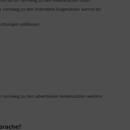
annst du im
Lernweg zu den Relativsätzen
üben.
em
Lernweg zu den indirekten Fragesätzen
kannst du
richtungen umfassen:
em
Lernweg zu den adverbialen Nebensätzen
weitere
prache?