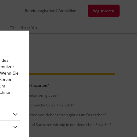
Bereits registriert? Anmelden
Registrieren
r
Für Lehrkräfte
r des
enutzer
. Wenn Sie
Server
Was sind Satzarten?
 um
ichnen.
Welche Satzarten gibt es?
Wann wird welche Satzart benutzt?
Welche Arten von Nebensätzen gibt es im Deutschen?
Warum sind Satzarten wichtig in der deutschen Sprache?