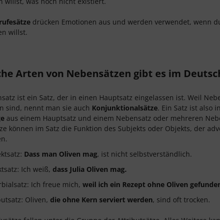
n willst, was noch nicht existiert.
rufesätze
drücken Emotionen aus und werden verwendet, wenn du
n willst.
he Arten von Nebensätzen gibt es im Deutsc
satz ist ein Satz, der in einen Hauptsatz eingelassen ist. Weil N
n sind, nennt man sie auch
Konjunktionalsätze
. Ein Satz ist also
ge
aus einem Hauptsatz und einem Nebensatz oder mehreren Nebens
e können im Satz die Funktion des Subjekts oder Objekts, der ad
n.
ktsatz:
Dass man Oliven mag
, ist nicht selbstverständlich.
tsatz: Ich weiß,
dass Julia Oliven mag.
bialsatz: Ich freue mich,
weil ich ein Rezept ohne Oliven gefunde
butsatz: Oliven,
die ohne Kern serviert werden
, sind oft trocken.