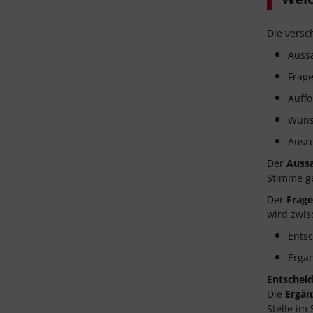
Die versc
Auss
Frage
Auff
Wuns
Ausr
Der
Auss
Stimme ge
Der
Frage
wird zwi
Ents
Ergä
Entschei
Die
Ergän
Stelle im