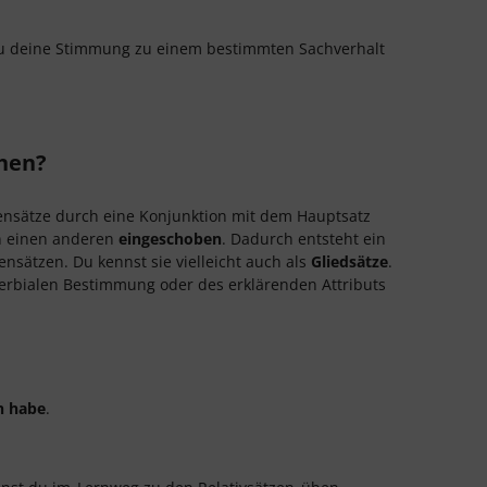
 deine Stimmung zu einem bestimmten Sachverhalt
hen?
ebensätze durch eine Konjunktion mit dem Hauptsatz
 in einen anderen
eingeschoben
. Dadurch entsteht ein
ätzen. Du kennst sie vielleicht auch als
Gliedsätze
.
verbialen Bestimmung oder des erklärenden Attributs
n habe
.