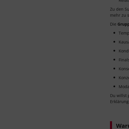
Relat
Zu den Su
mehr zu s
Die
Grupp
Tempo
Kausa
Kondi
Final
Konse
Konze
Modal
Du willst
Erklärung
Waru