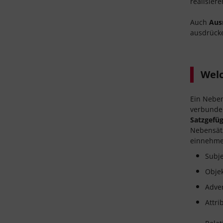
realisiere
Auch
Aus
ausdrücke
Welc
Ein Neben
verbunde
Satzgefü
Nebensätz
einnehme
Subje
Objek
Adver
Attri