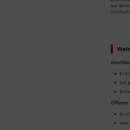
war Berto
stilistisc
Welc
Geschlo
Es be
Das g
Es ha
Offenes
Es is
Viele