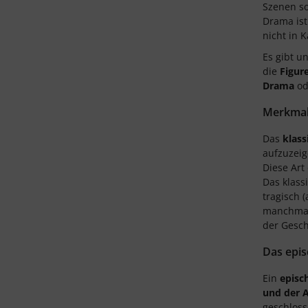
Szenen so
Drama ist
nicht in 
Es gibt u
die
Figur
Drama
od
Merkmal
Das
klas
aufzuzeig
Diese Art
Das klass
tragisch (
manchmal 
der Gesc
Das epi
Ein
episc
und der 
geschloss