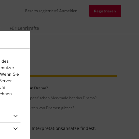
Bereits registriert? Anmelden
Registrieren
r
Für Lehrkräfte
r des
enutzer
. Wenn Sie
Server
 um
Was ist ein Drama?
ichnen.
Welche spezifischen Merkmale hat das Drama?
Welche Arten von Dramen gibt es?
nst und wie du Interpretationsansätze findest.