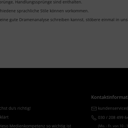
prünge, Handlungssprünge sind enthalten.
chiedene sprachliche Stile können vorkommen.
eine gute Dramenanalyse schreiben kannst, stöbere einmal in un
Kontaktinformat
hst du’s richtig!
kundenservice@
klärt
030 / 208 499 6
wieso Medienkompetenz so wichtig ist
(Mo. ‐ Fr. von 10 ‐ 1