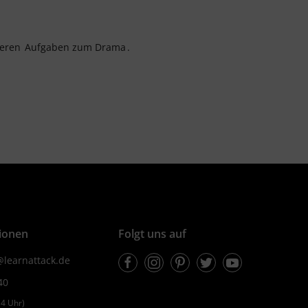
seren
Aufgaben zum Drama
.
ionen
Folgt uns auf
Facebook
Instagram
Pinterest
Twitter
Youtube
learnattack.de
40
4 Uhr)