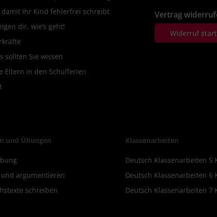
amit Ihr Kind fehlerfrei schreibt
Vertrag widerru
igen dir, wie’s geht!
Widerruf star
rkräfte
s sollten Sie wissen
 Eltern in den Schulferien
t
n und Übungen
Klassenarbeiten
ibung
Deutsch Klassenarbeiten 5 
n und argumentieren
Deutsch Klassenarbeiten 6 
hstexte schreiben
Deutsch Klassenarbeiten 7 