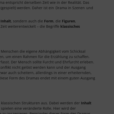
a entspricht derselben Zeit wie in der Realität. Das
(gespielt) werden. Daher ist ein
Drama in Szenen
und
n
Inhalt
, sondern auch die
Form
, die
Figuren
,
eit weiterentwickelt – die Begriffe
klassisches
m Menschen die eigene Abhängigkeit vom Schicksal
en, um einen Rahmen für die Erzählung zu schaffen.
fasst. Der Mensch sollte Furcht und Ehrfurcht erleben.
 Konflikt nicht gelöst werden kann und der Ausgang
 zwar auch scheitern, allerdings in einer erheiternden,
 Diese Form des Dramas endet mit einem guten Ausgang
 klassischen Strukturen aus. Dabei werden der
Inhalt
spielen eine veränderte Rolle. Hier wird der
a zu inszenieren. Begründer dieser Form des Dramas