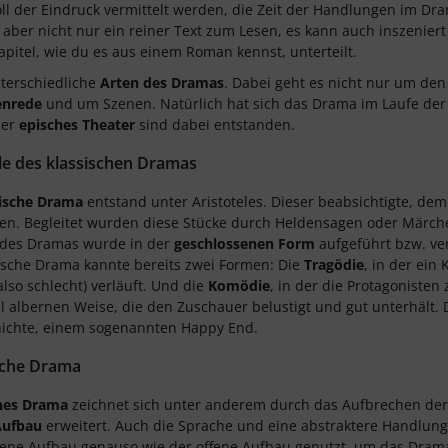
ll der Eindruck vermittelt werden, die Zeit der Handlungen im Dram
 aber nicht nur ein reiner Text zum Lesen, es kann auch inszeniert 
Kapitel, wie du es aus einem Roman kennst, unterteilt.
nterschiedliche
Arten des Dramas
. Dabei geht es nicht nur um de
enrede
und um Szenen. Natürlich hat sich das Drama im Laufe der Z
er
episches Theater
sind dabei entstanden.
e des klassischen Dramas
sische Drama
entstand unter Aristoteles. Dieser beabsichtigte, de
en. Begleitet wurden diese Stücke durch Heldensagen oder Märch
 des Dramas wurde in der
geschlossenen Form
aufgeführt bzw. ver
ische Drama kannte bereits zwei Formen: Die
Tragödie
, in der ein
also schlecht) verläuft. Und die
Komödie
, in der die Protagonisten
albernen Weise, die den Zuschauer belustigt und gut unterhält.
hichte, einem sogenannten Happy End.
sche Drama
hes Drama
zeichnet sich unter anderem durch das Aufbrechen der
Aufbau
erweitert. Auch die Sprache und eine abstraktere Handlung 
ene Aufbau genauso wie der offene Aufbau genutzt, um das Dram