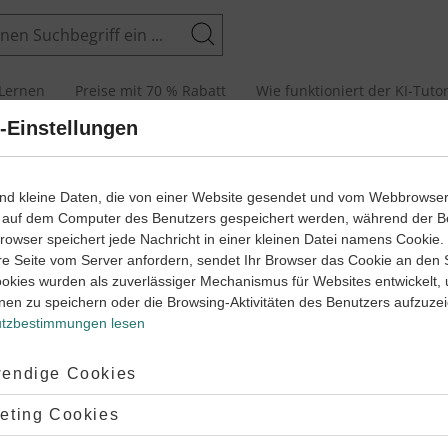
Suchen
Lernen
Preise mit 70 % Rabatt
Wie funktioniert der KI-Tuto
-Einstellungen
ama
ind kleine Daten, die von einer Website gesendet und vom Webbrowse
 auf dem Computer des Benutzers gespeichert werden, während der B
 Browser speichert jede Nachricht in einer kleinen Datei namens Cookie
re Seite vom Server anfordern, sendet Ihr Browser das Cookie an den 
in Drama?
ookies wurden als zuverlässiger Mechanismus für Websites entwickelt,
nen zu speichern oder die Browsing-Aktivitäten des Benutzers aufzuze
 gehört zur literarischen Gattung Dramatik. Das Wort leitet sich
tzbestimmungen lesen
nischen Wort
drama
ab, welches wiederum auf das lateinische
Handlung zurückgeht. Das Drama ist eine Handlung, die sich
ptiert:
endige Cookies
rschiedene Merkmale auszeichnet.
en
Lernwegen zum Drama
erklären wir dir, was du analysieren kan
lehnt:
eting Cookies