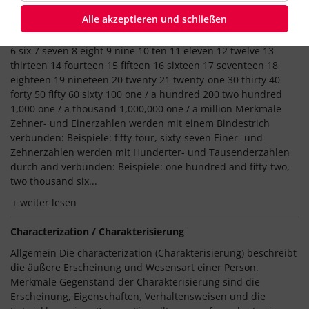
Cardinal number / Grundzahl
Alle akzeptieren und schließen
Überblick von 1 bis 1,000,000 1 one 2 two 3 three 4 four 5 five
6 six 7 seven 8 eight 9 nine 10 ten 11 eleven 12 twelve 13
thirteen 14 fourteen 15 fifteen 16 sixteen 17 seventeen 18
eighteen 19 nineteen 20 twenty 21 twenty-one 30 thirty 40
forty 50 fifty 60 sixty 100 one / a hundred 200 two hundred
1,000 one / a thousand 1,000,000 one / a million Merkmale
Zehner- und Einerzahlen werden mit einem Bindestrich
verbunden: Beispiele: fifty-four, sixty-seven Einer- und
Zehnerzahlen werden mit Hunderter- und Tausenderzahlen
durch and verbunden: Beispiele: one hundred and fifty-two,
two thousand six...
weiter lesen
Characterization / Charakterisierung
Allgemein Die characterization (Charakterisierung) beschreibt
die äußere Erscheinung und Wesensart einer Person.
Merkmale Gegenstand der Charakterisierung sind die
Erscheinung, Eigenschaften, Verhaltensweisen und die