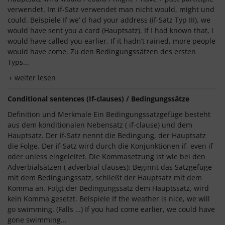
verwendet. Im if-Satz verwendet man nicht would, might und
could. Beispiele If we’ d had your address (if-Satz Typ III), we
would have sent you a card (Hauptsatz). If I had known that, I
would have called you earlier. If it hadn’t rained, more people
would have come. Zu den Bedingungssätzen des ersten
Typs...
weiter lesen
Conditional sentences (If-clauses) / Bedingungssätze
Definition und Merkmale Ein Bedingungssatzgefüge besteht
aus dem konditionalen Nebensatz ( if-clause) und dem
Hauptsatz. Der if-Satz nennt die Bedingung, der Hauptsatz
die Folge. Der if-Satz wird durch die Konjunktionen if, even if
oder unless eingeleitet. Die Kommasetzung ist wie bei den
Adverbialsätzen ( adverbial clauses): Beginnt das Satzgefüge
mit dem Bedingungssatz, schließt der Hauptsatz mit dem
Komma an. Folgt der Bedingungssatz dem Hauptssatz, wird
kein Komma gesetzt. Beispiele If the weather is nice, we will
go swimming. (Falls …) If you had come earlier, we could have
gone swimming...