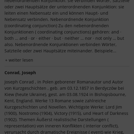
nebenordnenden Konjunktion: sie verbinden Wörter, Satzteile
oder zwei Hauptsätze der unterordnenden Konjunktion: sie
leiten einen Nebensatz ein und können Haupt- und
Nebensatz verbinden. Nebenordnende Konjunktion
(coordinating conjunction) Zu den nebenordnenden
Konjunktionen ( coordinating conjunctions) gehören: and ·
both … and · or · either · but · neither … nor · not only … but
also. Nebenordnende Konjunktionen verbinden Wörter,
Satzteile oder zwei Hauptsätze miteinander. Beispiele...
weiter lesen
Conrad, Joseph
Joseph Conrad , in Polen geborener Romanautor und Autor
von Kurzgeschichten , geb. am 03.12.1857 in Berdyczów bei
Kiew (heute Ukraine), gest. am 03.08.1924 in Bishopsbourne,
Kent, England. Werke 13 Romane sowie zahlreiche
Kurzgeschichten und Novellen. Wichtigste Werke: Lord Jim
(1900), Nostromo (1904), Victory (1915), und Heart of Darkness
(1902). Themen Äußerst realistische Darstellungen (
representation) von inneren Konflikten ( interior conflict),
verursacht durch dramatische Ereignisse ( event) wie Krieg,