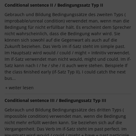
Conditional sentence II / Bedingungssatz Typ II
Gebrauch und Bildung Bedingungssätze des zweiten Typs (
improbable/unreal condition) verwendet man, wenn man die
Bedingung für nicht erfüllbar hält. Es erscheint dem Sprecher
nicht wahrscheinlich, dass die Bedingung wahr wird. Sie
können sich sowohl auf die Gegenwart als auch auf die
Zukunft beziehen. Das Verb im if-Satz steht im simple past.
Im Hauptsatz wird would / could / might + Inﬁnitiv verwendet.
Im if-Satz verwendet man nicht would, might und could. Im if-
Satz kann nach I / he / she / it auch were stehen. Beispiele If
the class ﬁnished early (if-Satz Typ II), I could catch the next
bus...
weiter lesen
Conditional sentence III / Bedingungssatz Typ III
Gebrauch und Bildung Bedingungssätze des dritten Typs (
impossible condition) verwendet man, wenn die Bedingung
nicht mehr erfüllt werden kann. Sie beziehen sich auf die
Vergangenheit. Das Verb im if-Satz steht im past perfect. Im
Hauptsatz wird would / could / might + have + past participle