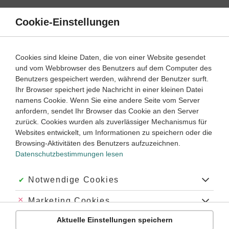
Direkt
zum
Cookie-Einstellungen
Suche
Menü
Inhalt
Schülerlexikon
Cookies sind kleine Daten, die von einer Website gesendet
und vom Webbrowser des Benutzers auf dem Computer des
Benutzers gespeichert werden, während der Benutzer surft.
Englisch Schülerlexikon
Ihr Browser speichert jede Nachricht in einer kleinen Datei
namens Cookie. Wenn Sie eine andere Seite vom Server
anfordern, sendet Ihr Browser das Cookie an den Server
Biologie
Chemie
Deutsch
Englisch
zurück. Cookies wurden als zuverlässiger Mechanismus für
Websites entwickelt, um Informationen zu speichern oder die
Französisch
Geschichte
Latein
Mathematik
Browsing-Aktivitäten des Benutzers aufzuzeichnen.
Datenschutzbestimmungen lesen
Physik
A
Akzeptiert:
Notwendige Cookies
B
C
D
E
F
G
H
I
K
L
M
N
O
P
Q
R
S
T
U
V
W
Abgelehnt:
Marketing Cookies
Anfangsbuchstabe
Aktuelle Einstellungen speichern
Abgelehnt:
Personalisierungs-Cookies
C