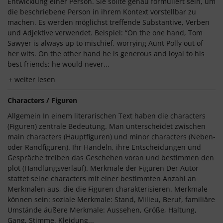
Entwicklung einer Person. Sie sollte genau formuliert sein, um
die beschriebene Person in ihrem Kontext vorstellbar zu
machen. Es werden möglichst treffende Substantive, Verben
und Adjektive verwendet. Beispiel: “On the one hand, Tom
Sawyer is always up to mischief, worrying Aunt Polly out of
her wits. On the other hand he is generous and loyal to his
best friends; he would never...
weiter lesen
Characters / Figuren
Allgemein In einem literarischen Text haben die characters
(Figuren) zentrale Bedeutung. Man unterscheidet zwischen
main characters (Hauptfiguren) und minor characters (Neben-
oder Randfiguren). Ihr Handeln, ihre Entscheidungen und
Gespräche treiben das Geschehen voran und bestimmen den
plot (Handlungsverlauf). Merkmale der Figuren Der Autor
stattet seine characters mit einer bestimmten Anzahl an
Merkmalen aus, die die Figuren charakterisieren. Merkmale
können sein: soziale Merkmale: Stand, Milieu, Beruf, familiäre
Umstände äußere Merkmale: Aussehen, Größe, Haltung,
Gang, Stimme, Kleidung...