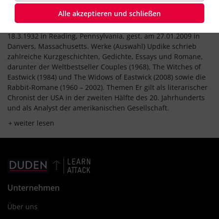
Updike, John
Alle akzeptieren und schließen
John Updike, US-amerikanischer Schriftsteller, geb. am
18.3.1932 in Reading, Pennsylvania, gest. am 27.01.2009 in
Danvers, Massachusetts. Werke (Auswahl) Updike schrieb
zahlreiche Kurzgeschichten, Gedichte, Essays und Romane,
darunter der Weltbestseller Couples (1968), The Witches of
Eastwick (1984) und The Widows of Eastwick (2008) sowie die
Rabbit-Romane (1960 – 2002). Themen Er gilt als literarischer
Chronist der USA in der zweiten Hälfte des 20. Jahrhunderts
und als Analyst der amerikanischen Gesellschaft.
weiter lesen
Unternehmen
Über uns