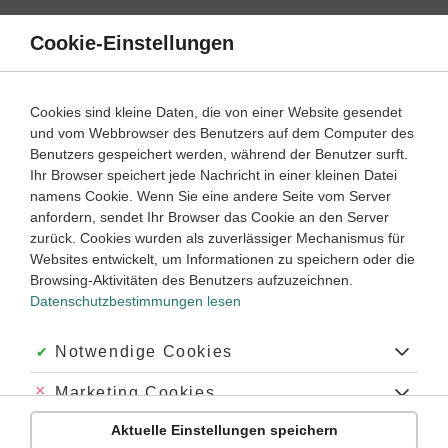
Direkt
zum
Cookie-Einstellungen
Suche
Menü
Inhalt
Schülerlexikon
Cookies sind kleine Daten, die von einer Website gesendet
und vom Webbrowser des Benutzers auf dem Computer des
Benutzers gespeichert werden, während der Benutzer surft.
Englisch Schülerlexikon
Ihr Browser speichert jede Nachricht in einer kleinen Datei
namens Cookie. Wenn Sie eine andere Seite vom Server
anfordern, sendet Ihr Browser das Cookie an den Server
Biologie
Chemie
Deutsch
Englisch
zurück. Cookies wurden als zuverlässiger Mechanismus für
Websites entwickelt, um Informationen zu speichern oder die
Französisch
Geschichte
Latein
Mathematik
Browsing-Aktivitäten des Benutzers aufzuzeichnen.
Datenschutzbestimmungen lesen
Physik
A
Akzeptiert:
Notwendige Cookies
B
C
D
E
F
G
H
I
K
L
M
N
O
P
Q
R
S
T
U
V
W
Abgelehnt:
Marketing Cookies
Anfangsbuchstabe
Aktuelle Einstellungen speichern
Abgelehnt:
Personalisierungs-Cookies
U