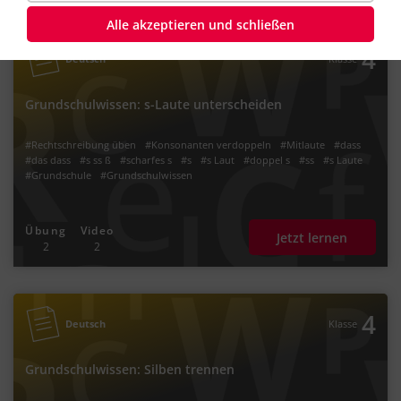
Alle akzeptieren und schließen
4
Deutsch
Klasse
Grundschulwissen: s-Laute unterscheiden
#Rechtschreibung üben
#Konsonanten verdoppeln
#Mitlaute
#dass
#das dass
#s ss ß
#scharfes s
#s
#s Laut
#doppel s
#ss
#s Laute
#Grundschule
#Grundschulwissen
Übung
Video
Jetzt lernen
2
2
4
Deutsch
Klasse
Grundschulwissen: Silben trennen