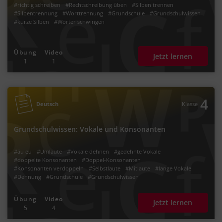
#richtig schreiben
#Rechtschreibung üben
#Silben trennen
#Silbentrennung
#Worttrennung
#Grundschule
#Grundschulwissen
#kurze Silben
#Wörter schwingen
Übung
Video
Jetzt lernen
1
1
4
Deutsch
Klasse
Grundschulwissen: Vokale und Konsonanten
#äu eu
#Umlaute
#Vokale dehnen
#gedehnte Vokale
#doppelte Konsonanten
#Doppel-Konsonanten
#Konsonanten verdoppeln
#Selbstlaute
#Mitlaute
#lange Vokale
#Dehnung
#Grundschule
#Grundschulwissen
Übung
Video
Jetzt lernen
5
4