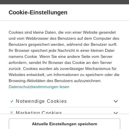
Direkt
zum
Cookie-Einstellungen
Suche
Menü
Inhalt
Aufgaben
Cookies sind kleine Daten, die von einer Website gesendet
und vom Webbrowser des Benutzers auf dem Computer des
Fit für den Übergang: Rechtschreibung – Lernwege
Benutzers gespeichert werden, während der Benutzer surft.
Ihr Browser speichert jede Nachricht in einer kleinen Datei
namens Cookie. Wenn Sie eine andere Seite vom Server
4
anfordern, sendet Ihr Browser das Cookie an den Server
Deutsch
Klasse
zurück. Cookies wurden als zuverlässiger Mechanismus für
Websites entwickelt, um Informationen zu speichern oder die
Grundschulwissen: Groß- und Kleinschreibung
Browsing-Aktivitäten des Benutzers aufzuzeichnen.
Datenschutzbestimmungen lesen
#richtig schreiben
#korrekt schreiben
#Rechtschreibung üben
#Großbuchstaben
#Substantivierung
#Kleinschreibung
#Eigennamen erkennen
#Grundschule
#Grundschulwissen
Akzeptiert:
Notwendige Cookies
#Großschreibung
#kleinschreiben
Abgelehnt:
Marketing Cookies
Übung
Video
Jetzt lernen
3
3
Aktuelle Einstellungen speichern
Abgelehnt:
Personalisierungs-Cookies