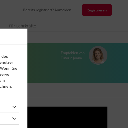
Bereits registriert? Anmelden
Registrieren
r
Für Lehrkräfte
Empfohlen von
r des
Tutorin Joana
enutzer
. Wenn Sie
Server
 um
ichnen.