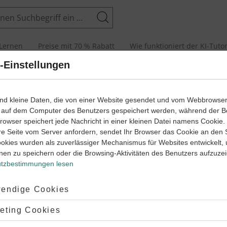
Suchen
Lernen
Preise mit 70 % Rabatt
Wie funktioniert der KI-Tuto
-Einstellungen
ß- und Kleinschreibung
ind kleine Daten, die von einer Website gesendet und vom Webbrowse
 auf dem Computer des Benutzers gespeichert werden, während der B
hreibung
 Browser speichert jede Nachricht in einer kleinen Datei namens Cookie
re Seite vom Server anfordern, sendet Ihr Browser das Cookie an den 
ookies wurden als zuverlässiger Mechanismus für Websites entwickelt,
nen zu speichern oder die Browsing-Aktivitäten des Benutzers aufzuze
tzbestimmungen lesen
RBEITEN
ptiert:
endige Cookies
gennamen
lehnt:
eting Cookies
ennst
d