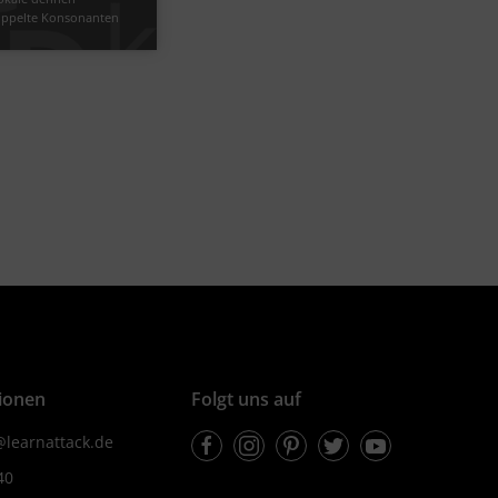
ppelte Konsonanten
eln
#Selbstlaute
le
#Dehnung
Video
Übung
schulwissen
4
5
ionen
Folgt uns auf
Facebook
Instagram
Pinterest
Twitter
Youtube
learnattack.de
40