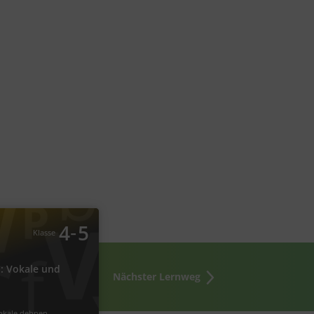
Deutsch
: Vokale und Konsonanten
‐
4
5
Klasse
: Vokale und
Nächster Lernweg
okale dehnen
#Umlaute
#äu eu
onanten
#doppelte Konsonanten
laute
#Konsonanten verdoppeln
chule
#Dehnung
#lange Vokale
okale dehnen