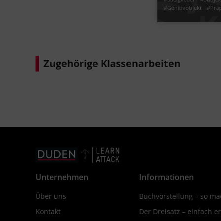
#Genitivobjekt
#Präp
#Umstellprobe
#Ers
#Funktion im Satz
#S
#die Umstellprobe be
Jetzt lernen
#Wortfunktionen bes
Zugehörige Klassenarbeiten
Unternehmen
Informationen
Über uns
Buchvorstellung – so mac
Kontakt
Der Dreisatz – einfach er