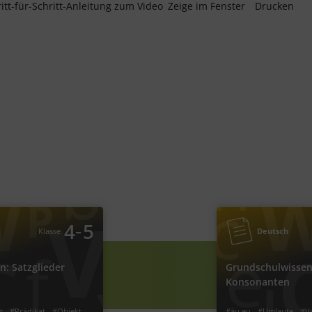
itt-für-Schritt-Anleitung zum Video
Zeige im Fenster
Drucken
‐
5
4
Deutsch
Klasse
ndschulwissen: Satzglieder
Grundschulwissen
‐
4
5
Klasse
Deutsch
: Satzglieder
Grundschulwissen
#Prädikat
#Subjekt
#Satzglieder
#gedehnte Vokale
#V
Konsonanten
mstellprobe
#Präpositionalobjekt
#Doppel-Kons
ieder bestimmen
#Funktion im Satz
#Mitlaute
#Selbst
immen
#die Umstellprobe benutzen
#Grundschulwissen
#Grunds
t
#Prädikat
#Objekt
#äu eu
#Umlaute
#V