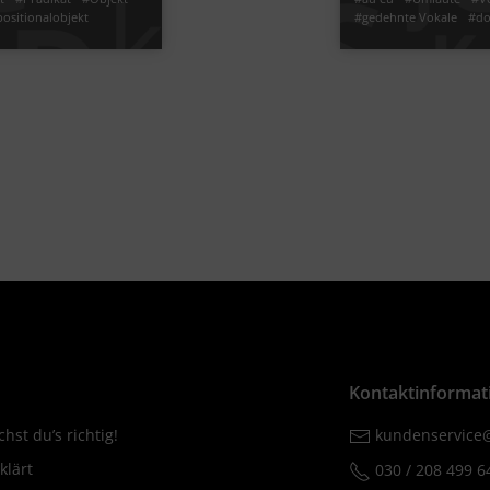
ositionalobjekt
#gedehnte Vokale
#do
atzprobe
#Doppel-Konsonanten
atzglieder bestimmen
#Konsonanten verdopp
nutzen
#Mitlaute
#lange Voka
Video
Übung
Jetzt lernen
timmen
#Grundschule
#Grund
2
2
Kontaktinformat
hst du’s richtig!
kundenservice@
klärt
030 / 208 499 6