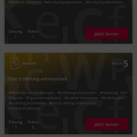
#ein Buch vorstellen
#eine Buchpräsentation
#ein Buch präsentieren
Übung
Video
Jetzt lernen
1
1
5
Deutsch
Klasse
Eine Erzählung untersuchen
#Merkmale von Erzählungen
#Erzählung untersuchen
#Handlung
#ort
#Figuren
#Figurenkonstellation
#Erzähler bestimmen
#Erzählungen
#Erzählung erschließen
#Eine Erzählung untersuchen
#Aufbau Erzählung
Übung
Video
Jetzt lernen
7
8