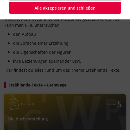
Ab Klasse 7 steht neben dem Lesen dann vor allem die
Untersuchung oder Analyse von epischen Texten wie
Alle akzeptieren und schließen
Kurzgeschichten, Novellen oder Romanen im Vordergrund,
wobei jeweils bestimmte Schwerpunkte gesetzt werden. So
kann man u. a. untersuchen:
den Aufbau
die Sprache einer Erzählung
die Eigenschaften der Figuren
ihre Beziehungen zueinander usw.
Hier findest du alles rund um das Thema Erzählende Texte.
Erzählende Texte – Lernwege
5
Deutsch
Klasse
Die Buchvorstellung