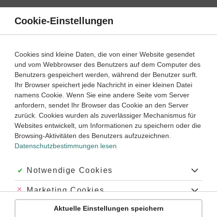
Direkt
zum
Cookie-Einstellungen
Suche
Menü
Inhalt
Aufgaben
Cookies sind kleine Daten, die von einer Website gesendet
Wie erschließt man einen erzählenden Text im Fach Deutsch?
und vom Webbrowser des Benutzers auf dem Computer des
Benutzers gespeichert werden, während der Benutzer surft.
Wie analysiert man einen erzählenden Text im Fach Deutsch?
Ihr Browser speichert jede Nachricht in einer kleinen Datei
namens Cookie. Wenn Sie eine andere Seite vom Server
Im Deutschunterricht wirst du immer wieder mit
anfordern, sendet Ihr Browser das Cookie an den Server
erzählenden bzw. epischen Texten
konfrontiert, die du lesen
zurück. Cookies wurden als zuverlässiger Mechanismus für
oder nach bestimmten Vorgaben untersuchen sollst.
Websites entwickelt, um Informationen zu speichern oder die
Browsing-Aktivitäten des Benutzers aufzuzeichnen.
In den Klassenstufen 5 und 6 begegnen dir dabei vor allem:
Datenschutzbestimmungen lesen
die Erlebniserzählung
Akzeptiert:
Notwendige Cookies
die Gruselgeschichte
das Märchen
Abgelehnt:
Marketing Cookies
die Fabel
Aktuelle Einstellungen speichern
Abgelehnt:
Personalisierungs-Cookies