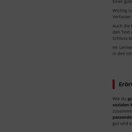
Einer gut
Wichtig i
Verfasser
Auch die
den Text 
Schluss k
Im
Lernw
in den in
Erör
Wie du
gu
sozialen
zusammenh
passende
gut und s