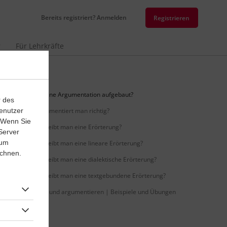
Bereits registriert? Anmelden
Registrieren
r
Für Lehrkräfte
Wie ist eine Argumentation aufgebaut?
r des
enutzer
Wie argumentiert man richtig?
. Wenn Sie
Wie schreibt man eine Erörterung?
Server
 um
Wie schreibt man eine lineare Erörterung?
ichnen.
Wie schreibt man eine dialektische Erörterung?
Wie schreibt man eine textgebundene Erörterung?
Erörtern und argumentieren | Beispiele und Übungen