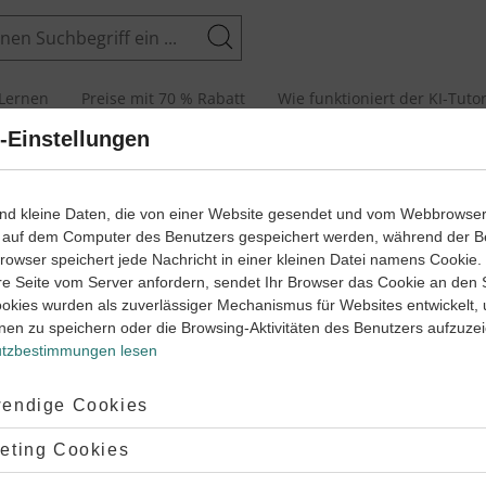
Suchen
Lernen
Preise mit 70 % Rabatt
Wie funktioniert der KI-Tuto
-Einstellungen
edlicher Meinung sein
– das gehört zu unserem Alltag dazu.
ind kleine Daten, die von einer Website gesendet und vom Webbrowse
nderer Meinung bist als deine Eltern oder Freunde, setzt du
 auf dem Computer des Benutzers gespeichert werden, während der B
 einem
Problem
oder einem
Sachverhalt
auseinander, suchst
 Browser speichert jede Nachricht in einer kleinen Datei namens Cookie
e, und zwar
Argumente für (pro) und gegen (kontra)
etwas.
re Seite vom Server anfordern, sendet Ihr Browser das Cookie an den 
 macht man in strukturierter Form auch in einer Erörterung. Oft
ookies wurden als zuverlässiger Mechanismus für Websites entwickelt,
 ein
Thema
vorgegeben.
nen zu speichern oder die Browsing-Aktivitäten des Benutzers aufzuze
n Lernwegen und Klassenarbeiten findest du weitere und
tzbestimmungen lesen
chere Erklärungen und Aufgaben.
ptiert:
endige Cookies
lehnt:
eting Cookies