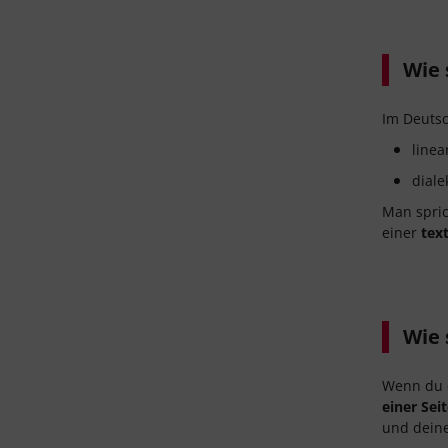
Wie 
Im Deutsc
linea
diale
Man spric
einer
tex
Wie 
Wenn du e
einer Sei
und deine