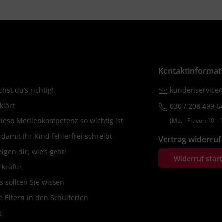
Kontaktinformat
hst du’s richtig!
kundenservice@
klärt
030 / 208 499 6
wieso Medienkompetenz so wichtig ist
(Mo. ‐ Fr. von 10 ‐ 1
amit Ihr Kind fehlerfrei schreibt
Vertrag widerru
igen dir, wie’s geht!
Widerruf star
rkräfte
s sollten Sie wissen
 Eltern in den Schulferien
t