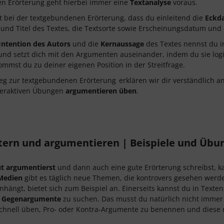
en Erörterung geht hierbei immer eine
Textanalyse
voraus.
st bei der textgebundenen Erörterung, dass du einleitend die
Eckd
 und Titel des Textes, die Textsorte sowie Erscheinungsdatum und -
Intention des Autors
und die
Kernaussage
des Textes nennst du in
und setzt dich mit den Argumenten auseinander, indem du sie logi
ommst du zu deiner eigenen Position in der Streitfrage.
eg zur textgebundenen Erörterung
erklären wir dir verständlich a
teraktiven Übungen
argumentieren üben
.
tern und argumentieren | Beispiele und Übu
t argumentierst
und dann auch eine gute Erörterung schreibst, k
 Medien
gibt es täglich neue Themen, die kontrovers gesehen werde
ängt, bietet sich zum Beispiel an. Einerseits kannst du in Texte
 Gegenargumente
zu suchen. Das musst du natürlich nicht immer
chnell üben, Pro- oder Kontra-Argumente zu benennen und diese m