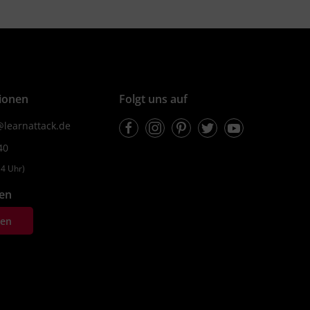
ionen
Folgt uns auf
Facebook
Instagram
Pinterest
Twitter
Youtube
learnattack.de
40
4 Uhr)
fen
ten