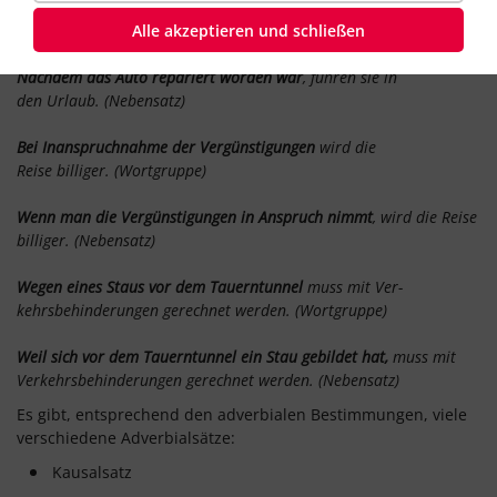
Nach der Reparatur des Autos
fuhren sie in den Urlaub.
Alle akzeptieren und schließen
(Wortgruppe)
Nachdem das Auto repariert worden war
, fuhren sie in
den Urlaub. (Nebensatz)
Bei Inanspruchnahme der Vergünstigungen
wird die
Reise billiger.
(Wortgruppe)
Wenn man die Vergünstigungen in Anspruch nimmt
, wird die Reise
billiger.
(Nebensatz)
Wegen eines Staus vor dem Tauerntunnel
muss mit Ver­
kehrsbehinderungen gerechnet werden.
(Wortgruppe)
Weil sich vor dem Tauerntunnel ein Stau gebildet hat,
muss mit
Verkehrsbehinderungen gerechnet werden.
(Nebensatz)
Es gibt, entsprechend den adverbialen Bestimmungen, viele
verschiedene Adverbialsätze:
Kausalsatz