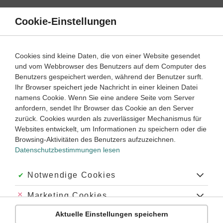
Direkt
zum
Cookie-Einstellungen
Suche
Menü
Inhalt
Schülerlexikon
Cookies sind kleine Daten, die von einer Website gesendet
Deutsch
5. Klasse ‐ Abitur
und vom Webbrowser des Benutzers auf dem Computer des
Benutzers gespeichert werden, während der Benutzer surft.
Adverbialsatz
Ihr Browser speichert jede Nachricht in einer kleinen Datei
namens Cookie. Wenn Sie eine andere Seite vom Server
anfordern, sendet Ihr Browser das Cookie an den Server
zurück. Cookies wurden als zuverlässiger Mechanismus für
Man spricht von Adverbialsätzen, wenn der Teilsatz an die
Websites entwickelt, um Informationen zu speichern oder die
Stelle einer
adverbialen Bestimmung
tritt. Ein Adverbialsatz
Browsing-Aktivitäten des Benutzers aufzuzeichnen.
antwortet auf die Fragen wo, wann, wie, warum usw. und
Datenschutzbestimmungen lesen
Adverbialsätze werden in aller Regel durch eine
Konjunktion
eingeleitet. Bei der Abfassung von Texten muss man sich
manchmal über­legen, was stilistisch besser passt: die
Akzeptiert:
Notwendige Cookies
adverbiale Bestimmung
als
Wortgruppe
oder als
Nebensatz
.
Abgelehnt:
Marketing Cookies
Beispiele:
Aktuelle Einstellungen speichern
Abgelehnt:
Personalisierungs-Cookies