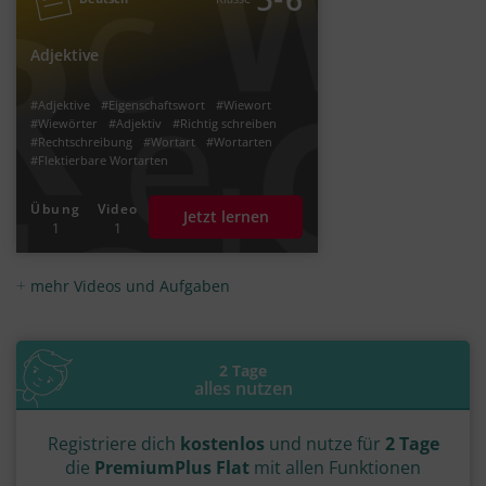
Adjektive
#Adjektive
#Eigenschaftswort
#Wiewort
#Wiewörter
#Adjektiv
#Richtig schreiben
#Rechtschreibung
#Wortart
#Wortarten
#Flektierbare Wortarten
Übung
Video
Jetzt lernen
1
1
mehr Videos und Aufgaben
2 Tage
alles nutzen
Registriere dich
kostenlos
und nutze für
2 Tage
die
PremiumPlus Flat
mit allen Funktionen