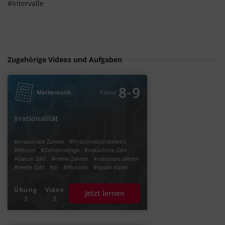
#Intervalle
Zugehörige Videos und Aufgaben
‐
8
9
Mathematik
Klasse
Irrationalität
#irrationale Zahlen
#Irrationalitätsbeweis
#Wurzel
#Zahlenmenge
#natürliche Zahl
#Ganze Zahl
#reelle Zahlen
#rationale zahlen
#reelle Zahl
#pi
#Wurzeln
#quadratzahl
#Radikand
#Brüche
#Quotient
#periodischer Dezimalbruch
#Zahlen ordnen
Übung
Video
Jetzt lernen
#rationale zahl
#Zähler
#Nenner
3
3