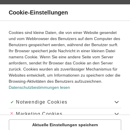
Direkt
zum
Cookie-Einstellungen
Suche
Menü
Inhalt
Schülerlexikon
Cookies sind kleine Daten, die von einer Website gesendet
Mathematik
5. Klasse ‐ Abitur
und vom Webbrowser des Benutzers auf dem Computer des
Benutzers gespeichert werden, während der Benutzer surft.
Reelle Zahlen
Ihr Browser speichert jede Nachricht in einer kleinen Datei
namens Cookie. Wenn Sie eine andere Seite vom Server
anfordern, sendet Ihr Browser das Cookie an den Server
zurück. Cookies wurden als zuverlässiger Mechanismus für
R
Die Menge
der
reellen Zahlen
ist der „größte“
R
Websites entwickelt, um Informationen zu speichern oder die
Zahlenbereich, den man normalerweise in der Schule
Browsing-Aktivitäten des Benutzers aufzuzeichnen.
kennenlernt. Man kann sie folgendermaßen beschreiben:
Datenschutzbestimmungen lesen
Die reellen Zahlen sind die
Vereinigungsmenge
aus der
Q
Menge
der
rationalen Zahlen
und der Menge der
Q
Akzeptiert:
Notwendige Cookies
irrationalen Zahlen, für dies keinen eigenen
„Mengenbuchstaben“ gibt:
Abgelehnt:
Marketing Cookies
R
Q
R
=
=
Q
∪
{
irrationale Zahlen
∪
{
irrationale Zahlen
}
}
Aktuelle Einstellungen speichern
Abgelehnt:
Personalisierungs-Cookies