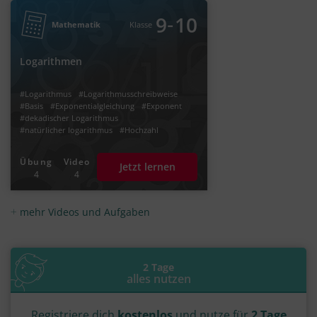
‐
9
10
Mathematik
Klasse
Logarithmen
#Logarithmus
#Logarithmusschreibweise
#Basis
#Exponentialgleichung
#Exponent
#dekadischer Logarithmus
#natürlicher logarithmus
#Hochzahl
#Potenzen
Übung
Video
Jetzt lernen
4
4
mehr Videos und Aufgaben
2 Tage
alles nutzen
Registriere dich
kostenlos
und nutze für
2 Tage