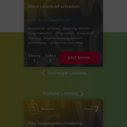
Einen Leserbrief schreiben
Was ist ein Leserbrief?
#Leserbrief verfassen
#Stellung nehmen
#Argumentation
#Argumente
#Leserbrief
#Zeitung
#eigene Meinung erklären
#schreibplan
#Einwände entkräften
#richtig argumentieren
#Leserbrief schreiben
#Aufbau Leserbreif
Übung
Video
Jetzt lernen
8
8
Vorheriger Lernweg
Nächster Lernweg
7
Deutsch
Klasse
Eine Vorgangsbeschreibung