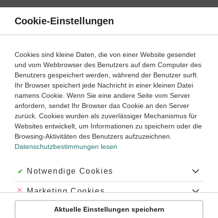
Direkt
zum
Cookie-Einstellungen
Suche
Menü
Inhalt
Texte schreiben
Cookies sind kleine Daten, die von einer Website gesendet
und vom Webbrowser des Benutzers auf dem Computer des
Deutsch
7. Klasse
Benutzers gespeichert werden, während der Benutzer surft.
Empfohlen von
Ihr Browser speichert jede Nachricht in einer kleinen Datei
Tutorin Joana
namens Cookie. Wenn Sie eine andere Seite vom Server
Eine Bildbeschreibung schreiben
anfordern, sendet Ihr Browser das Cookie an den Server
zurück. Cookies wurden als zuverlässiger Mechanismus für
Dauer:
95 Minuten
Websites entwickelt, um Informationen zu speichern oder die
Browsing-Aktivitäten des Benutzers aufzuzeichnen.
Datenschutzbestimmungen lesen
Was ist eine Bildbeschreibung?
Die
Bildbeschreibung
dient der Beschreibung eines Bildes
Akzeptiert:
Notwendige Cookies
auf zwei Ebenen: Zum einen wird der Inhalt des Bildes
erklärt, zum anderen auf Materialien und Malweise
Abgelehnt:
Marketing Cookies
eingegangen. Ziel der Bildbeschreibung ist es, das Bild in
seiner Gesamtheit zu erfassen und gegebenenfalls damit die
Aktuelle Einstellungen speichern
Abgelehnt:
Personalisierungs-Cookies
Vorbereitung für eine Bildanalyse zu schaffen.