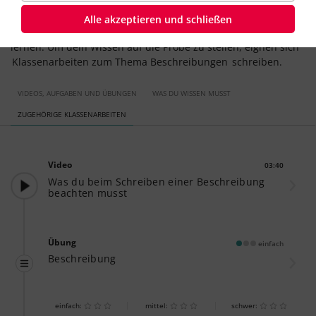
Was genau bei einer Bildbeschreibung zu beachten ist,
Alle akzeptieren und schließen
kannst du einfach und schnell mit interaktiven Übungen
lernen. Um dein Wissen auf die Probe zu stellen, eignen sich
Klassenarbeiten zum Thema Beschreibungen
schreiben.
VIDEOS, AUFGABEN UND ÜBUNGEN
WAS DU WISSEN MUSST
ZUGEHÖRIGE KLASSENARBEITEN
Video
03:40
Dauer:
Was du beim Schreiben einer Beschreibung
beachten musst
Übung
einfach
Beschreibung
einfach:
mittel:
schwer: