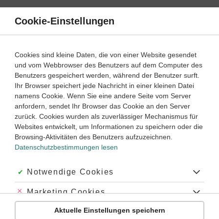
Direkt
zum
Cookie-Einstellungen
Suche
Menü
Inhalt
Klassenarbeiten
Cookies sind kleine Daten, die von einer Website gesendet
Klassenarbeit
und vom Webbrowser des Benutzers auf dem Computer des
Deutsch
7. Klasse
Empfohlen von
Benutzers gespeichert werden, während der Benutzer surft.
Tutorin Joana
Ihr Browser speichert jede Nachricht in einer kleinen Datei
Bildbeschreibung (1)
namens Cookie. Wenn Sie eine andere Seite vom Server
anfordern, sendet Ihr Browser das Cookie an den Server
Dauer:
45 Minuten
zurück. Cookies wurden als zuverlässiger Mechanismus für
Websites entwickelt, um Informationen zu speichern oder die
Browsing-Aktivitäten des Benutzers aufzuzeichnen.
Datenschutzbestimmungen lesen
Aufgabe 1
45 Minuten
41 Punkte
mittel
Dauer:
Akzeptiert:
Notwendige Cookies
Beschreibe das vorliegende Ölgemälde so genau, dass
Abgelehnt:
Marketing Cookies
alle, die deinen Text lesen, sich das Bild vorstellen
können.
Aktuelle Einstellungen speichern
Abgelehnt:
Personalisierungs-Cookies