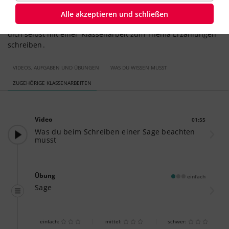
Ereignis. Mit den interaktiven Übungen lassen sich Aufbau,
Merkmale und Hintergründe der Sage übrigens doppelt so
Alle akzeptieren und schließen
schnell lernen. Wenn du dein Wissen überprüfen willst, teste
dich selbst mit einer
Klassenarbeit zum Thema Erzählungen
schreiben
.
VIDEOS, AUFGABEN UND ÜBUNGEN
WAS DU WISSEN MUSST
ZUGEHÖRIGE KLASSENARBEITEN
Video
01:55
Dauer:
Was du beim Schreiben einer Sage beachten
musst
Übung
einfach
Sage
einfach:
mittel:
schwer: