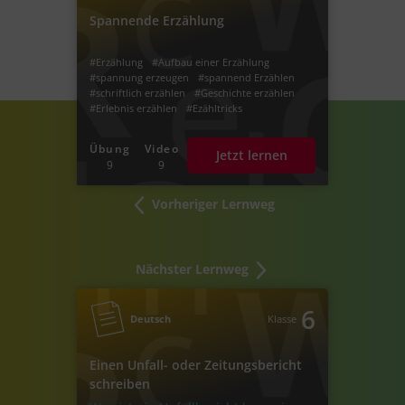
Spannende Erzählung
#Erzählung
#Aufbau einer Erzählung
#spannung erzeugen
#spannend Erzählen
#schriftlich erzählen
#Geschichte erzählen
#Erlebnis erzählen
#Ezähltricks
#Schreibplan erstellen
#Erzählung schreiben
#Spannung aufbauen
#Erlebniserzählung
Übung
Video
Jetzt lernen
#Erzählkern
#Fantasiegeschichte
9
9
Vorheriger Lernweg
Nächster Lernweg
6
Deutsch
Klasse
Einen Unfall- oder Zeitungsbericht
schreiben