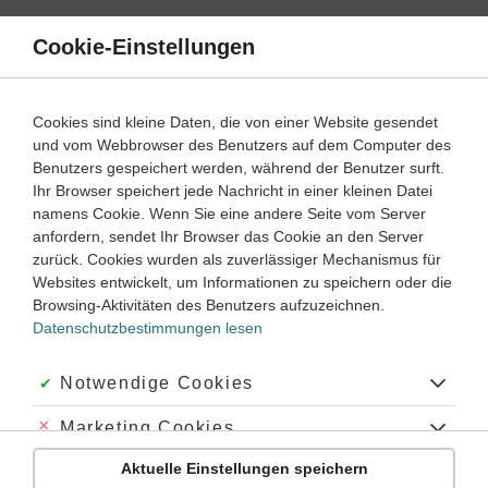
Direkt
zum
Cookie-Einstellungen
Suche
Menü
Inhalt
Texte schreiben
Cookies sind kleine Daten, die von einer Website gesendet
und vom Webbrowser des Benutzers auf dem Computer des
Deutsch
6. Klasse
Benutzers gespeichert werden, während der Benutzer surft.
Empfohlen von
Ihr Browser speichert jede Nachricht in einer kleinen Datei
Tutorin Joana
namens Cookie. Wenn Sie eine andere Seite vom Server
Sage
anfordern, sendet Ihr Browser das Cookie an den Server
zurück. Cookies wurden als zuverlässiger Mechanismus für
Dauer:
80 Minuten
Websites entwickelt, um Informationen zu speichern oder die
Browsing-Aktivitäten des Benutzers aufzuzeichnen.
Datenschutzbestimmungen lesen
Was ist eine Sage?
Eine
Sage
ist eine fantastische Erzählung, die an eine wahre
Akzeptiert:
Notwendige Cookies
Begebenheit anknüpft. In der Regel wurden Sagen zunächst
mündlich überliefert und erst später schriftlich festgehalten.
Abgelehnt:
Marketing Cookies
Sie enthalten fantastische, übernatürliche Elemente. Anders
als das Märchen nimmt die Sage Bezug auf ein wahres
Aktuelle Einstellungen speichern
Abgelehnt:
Personalisierungs-Cookies