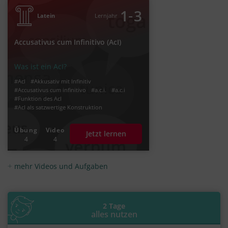
‐
1
3
Latein
Lernjahr
Accusativus cum Infinitivo (AcI)
Was ist ein AcI?
#AcI
#Akkusativ mit Infinitiv
#Accusativus cum infinitivo
#a.c.i.
#a.c.i
#Funktion des AcI
#AcI als satzwertige Konstruktion
#Zeitverhältnis im AcI
#Präsens Infinitiv
#Infinitiv Präsens Aktiv
Übung
Video
Jetzt lernen
#Infinitiv Präsens Passiv
#Infinitiv Perfekt
4
4
#Infinitiv Perfekt Aktiv
#Infinitiv Perfekt Passiv
#Infinitiv der Gleichzeitigkeit
#Infinitiv der Vorzeitigkeit
mehr Videos und Aufgaben
#Infinitiv der Nachzeitigkeit
#Infinitiv Futur Aktiv
2 Tage
alles nutzen