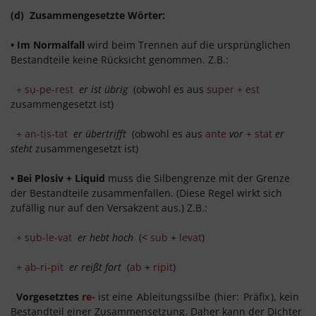
(d) Zusammengesetzte Wörter:
• Im Normalfall
wird beim Trennen auf die ursprünglichen
Bestandteile keine Rücksicht genommen. Z.B.:
÷
sụ-pe-rest
er ist übrig
(obwohl es aus
super + est
zusammengesetzt ist)
÷
an-tịs-tat
er übertrifft
(obwohl es aus
ante
vor
+ stat
er
steht
zusammengesetzt ist)
• Bei Plosiv + Liquid
muss die Silbengrenze mit der Grenze
der Bestandteile zusammenfallen. (Diese Regel wirkt sich
zufällig nur auf den Versakzent aus.) Z.B.:
÷
sụb-le-vat
er hebt hoch
(<
sub
+
levat
)
÷
ạb-ri-pit
er reißt fort
(
ab
+
ripit
)
Vorgesetztes
re-
ist eine
Ableitungssilbe
(hier:
Präfix
), kein
Bestandteil einer Zusammensetzung. Daher kann der Dichter