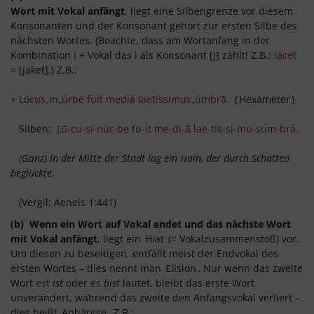
Wort mit Vokal anfängt
, liegt eine Silbengrenze vor diesem
Konsonanten und der Konsonant gehört zur ersten Silbe des
nächsten Wortes. (Beachte, dass am Wortanfang in der
Kombination
i
+ Vokal das
i
als Konsonant [j] zählt! Z.B.:
iacet
= [jaket].) Z.B.:
÷
Lū́cus
in
úrbe fuít mediā́ laetíssimus
úmbrā.
(
Hexameter
)
⏑
⏑
⏑
Silben:
Lū́-cu-si-núr-be fu-ít me-di-ā́ lae-tís-si-mu-súm-brā.
(Ganz) i
n der Mitte der Stadt lag ein Hain, der durch Schatten
beglückte
.
(Vergil: Aeneis 1:441)
(b) Wenn ein Wort auf Vokal endet und das nächste Wort
mit Vokal anfängt
, liegt ein
Hiat
(= Vokalzusammenstoß) vor.
Um diesen zu beseitigen, entfällt meist der Endvokal des
ersten Wortes – dies nennt man
Elision
. Nur wenn das zweite
Wort
est
ist
oder
es
bist
lautet, bleibt das erste Wort
unverändert, während das zweite den Anfangsvokal verliert –
dies heißt
Aphärese
. Z.B.: