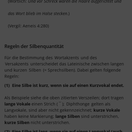
(Wörtlich:
Und vor Schreck waren die Haare aufgerichtet und
das Wort blieb im Halse stecken
.)
(Vergil: Aeneis 4:280)
Regeln der Silbenquantität
Für die Bestimmung des
Wortakzents
und des
Versakzents
unterscheidet das Lateinische zwischen langen
und kurzen
Silben
(= Sprechsilben). Dabei gelten folgende
Regeln:
(1) Eine Silbe ist kurz, wenn sie auf einen Kurzvokal endet.
Als Beispiele siehe die oben zitierten Verszeilen; dort tragen
lange Vokale
einen Strich ( ¯ );
Diphthonge
gelten als
Langvokale, sind aber nicht gekennzeichnet;
kurze Vokale
haben keine Markierung;
lange Silben
sind unterstrichen,
kurze Silben
nicht unterstrichen.
(2) Eine Silbe ist lang, wenn sie auf einen Langvokal (auch