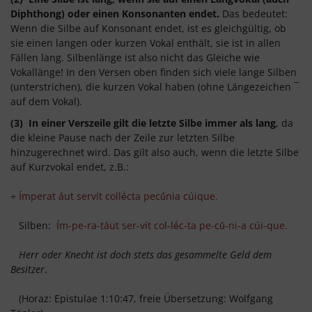
Diphthong) oder einen Konsonanten endet.
Das bedeutet:
Wenn die Silbe auf Konsonant endet, ist es gleichgültig, ob
sie einen langen oder kurzen Vokal enthält, sie ist in allen
Fällen lang. Silbenlänge ist also nicht das Gleiche wie
Vokallänge! In den Versen oben finden sich viele lange Silben
(unterstrichen), die kurzen Vokal haben (ohne Längezeichen ¯
auf dem Vokal).
(3) In einer Verszeile gilt die letzte Silbe immer als lang
, da
die kleine Pause nach der Zeile zur letzten Silbe
hinzugerechnet wird. Das gilt also auch, wenn die letzte Silbe
auf Kurzvokal endet, z.B.:
÷
Ímperat áut servít collḗcta pecū́nia cúique.
Silben:
Ím-pe-ra-táut ser-vít col-lḗc-ta pe-cū́-ni-a cúi-que.
Herr oder Knecht ist doch stets das gesammelte Geld dem
Besitzer
.
(Horaz: Epistulae 1:10:47, freie Übersetzung: Wolfgang