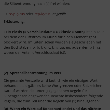
die Silbentrennung nach (c) frei wählen:
÷
re-plẹ̄-tus
oder
rep-lẹ̄-tus
angefüllt
Erläuterung:
• Ein
Plosiv (= Verschlusslaut = Okklusiv = Muta)
ist ein Laut,
bei dem der Luftstrom im Mund für einen Moment ganz
blockiert wird. Im Lateinischen werden sie geschrieben mit
den Buchstaben p, b, t, d, c, k, g, qu, gu, außerdem x (= cs,
wovon der Anteil c Verschlusslaut ist).
(2) Sprechsilbentrennung im Vers
Die gesamte Verszeile wird lautlich wie ein einziges Wort
behandelt, als gäbe es keine Wortgrenzen oder Satzzeichen.
Darauf werden die unter (1) gegebenen Regeln für
Silbengrenzen angewendet. Beachte insbesondere folgende
Regeln, die zum Teil über die Regeln von (1) hinausgehen:
(a) Wenn ein Wort auf Konsonant endet und das nächste