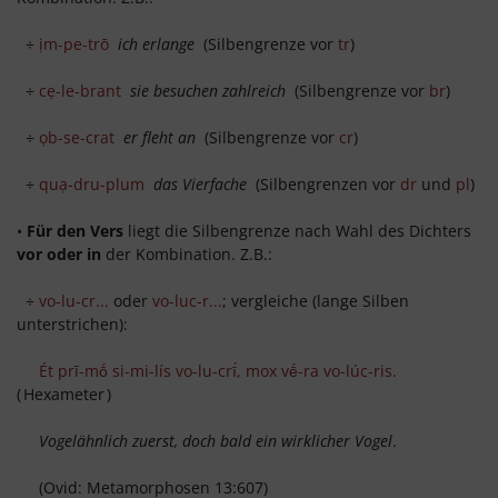
÷
ịm-pe-trō
ich erlange
(Silbengrenze vor
tr
)
÷
cẹ-le-brant
sie besuchen zahlreich
(Silbengrenze vor
br
)
÷
ọb-se-crat
er fleht an
(Silbengrenze vor
cr
)
÷
quạ-dru-plum
das Vierfache
(Silbengrenzen vor
dr
und
pl
)
•
Für den Vers
liegt die Silbengrenze nach Wahl des Dichters
vor oder in
der Kombination. Z.B.:
÷
vo-lu-cr...
oder
vo-luc-r...
; vergleiche (lange Silben
unterstrichen):
Ét prī-mṓ si-mi-lís vo-lu-crī́, mox vḗ-ra vo-lúc-ris.
(
Hexameter
)
Vogelähnlich zuerst, doch bald ein wirklicher Vogel
.
(Ovid: Metamorphosen 13:607)