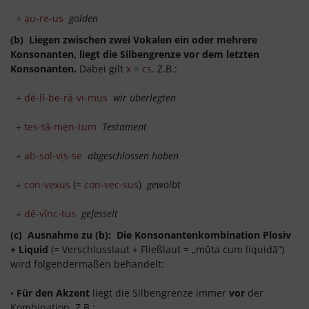
÷
ạu-re-us
golden
(b) Liegen zwischen zwei Vokalen ein oder mehrere
Konsonanten, liegt die Silbengrenze vor dem letzten
Konsonanten.
Dabei gilt
x
=
cs
. Z.B.:
÷
dē-lī-be-rạ̄-vi-mus
wir überlegten
÷
tes-tā-mẹn-tum
Testament
÷
ab-sol-vịs-se
abgeschlossen haben
÷
con-vẹẋus
(=
con-vẹc-sus
)
gewölbt
÷
dē-vị̄nc-tus
gefesselt
(c) Ausnahme zu (b): Die Konsonantenkombination Plosiv
+ Liquid
(= Verschlusslaut + Fließlaut = „mūta cum liquidā“)
wird folgendermaßen behandelt:
•
Für den Akzent
liegt die Silbengrenze immer
vor
der
Kombination. Z.B.: