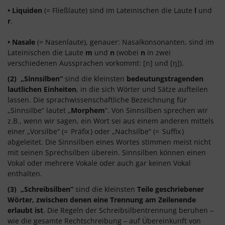
• Liquiden
(= Fließlaute) sind im Lateinischen die Laute
l
und
r
.
• Nasale
(= Nasenlaute), genauer: Nasalkonsonanten, sind im
Lateinischen die Laute
m
und
n
(wobei
n
in zwei
verschiedenen Aussprachen vorkommt: [n] und [ŋ]).
(2) „Sinnsilben“
sind die kleinsten
bedeutungstragenden
lautlichen Einheiten
, in die sich Wörter und Sätze aufteilen
lassen. Die sprachwissenschaftliche Bezeichnung für
„Sinnsilbe“ lautet „
Morphem
“. Von Sinnsilben sprechen wir
z.B., wenn wir sagen, ein Wort sei aus einem anderen mittels
einer „Vorsilbe“ (=
Präfix
) oder „Nachsilbe“ (=
Suffix
)
abgeleitet. Die Sinnsilben eines Wortes stimmen meist nicht
mit seinen Sprechsilben überein. Sinnsilben können einen
Vokal oder mehrere Vokale oder auch gar keinen Vokal
enthalten.
(3) „Schreibsilben“
sind die kleinsten
Teile geschriebener
Wörter, zwischen denen eine Trennung am Zeilenende
erlaubt ist
. Die Regeln der Schreibsilbentrennung beruhen –
wie die gesamte Rechtschreibung – auf Übereinkunft von