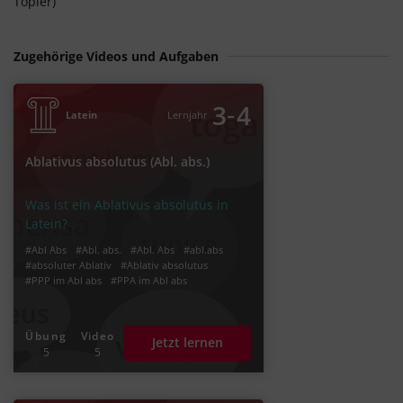
Töpler)
Zugehörige Videos und Aufgaben
‐
3
4
Latein
Lernjahr
Ablativus absolutus (Abl. abs.)
Was ist ein Ablativus absolutus in
Latein?
#Abl Abs
#Abl. abs.
#Abl. Abs
#abl.abs
#absoluter Ablativ
#Ablativ absolutus
#PPP im Abl abs
#PPA im Abl abs
Übung
Video
Jetzt lernen
5
5