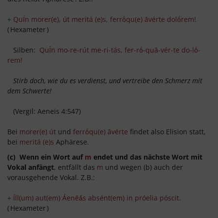
÷
Quī́n morer(e), út meritá (e)s, ferrṓqu(e) āvérte dolṓrem!
(
Hexameter
)
Silben:
Quī́n mo-re-rút me-ri-tás, fer-rṓ-quā-vér-te do-lṓ-
rem!
Stirb doch, wie du es verdienst, und vertreibe den Schmerz mit
dem Schwerte!
(Vergil: Aeneis 4:547)
Bei
morer(e) út
und
ferrṓqu(e) āvérte
findet also Elision statt,
bei
merit
á
(e)s
Aphärese.
(c) Wenn ein Wort auf
m
endet und das nächste Wort mit
Vokal anfängt
, entfällt das
m
und wegen (b) auch der
vorausgehende Vokal. Z.B.:
÷
Íll(um) aut(em) Áenēā́s absént(em) in próelia póscit.
(
Hexameter
)