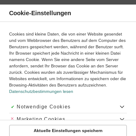
Direkt
zum
Cookie-Einstellungen
Suche
Menü
Inhalt
Schülerlexikon
Cookies sind kleine Daten, die von einer Website gesendet
Latein
1. Lernjahr ‐ Abitur
und vom Webbrowser des Benutzers auf dem Computer des
Benutzers gespeichert werden, während der Benutzer surft.
Silbe
Ihr Browser speichert jede Nachricht in einer kleinen Datei
namens Cookie. Wenn Sie eine andere Seite vom Server
anfordern, sendet Ihr Browser das Cookie an den Server
zurück. Cookies wurden als zuverlässiger Mechanismus für
Über das Wort „Silbe“
Websites entwickelt, um Informationen zu speichern oder die
Genus, Betonung:
die Silbe
Browsing-Aktivitäten des Benutzers aufzuzeichnen.
Datenschutzbestimmungen lesen
Plural:
die Silben
Akzeptiert:
Notwendige Cookies
Abkürzung:
—
Abgelehnt:
Marketing Cookies
Herkunft:
von lat.
syllaba
Silbe
, dies von
griechisch
syllabḗ
Zusammenfassung, Silbe
(Silbe als
Aktuelle Einstellungen speichern
Abgelehnt:
Personalisierungs-Cookies