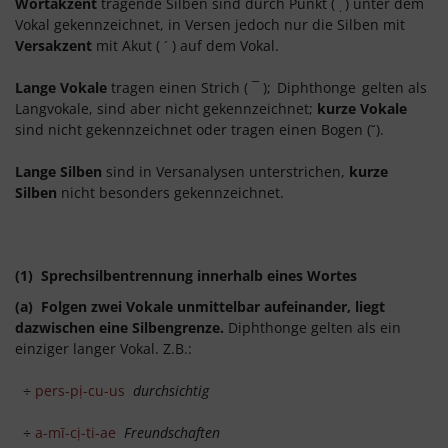
Wortakzent
tragende Silben sind durch Punkt (
) unter dem
.
Vokal gekennzeichnet, in Versen jedoch nur die Silben mit
Versakzent
mit Akut ( ´ ) auf dem Vokal.
Lange Vokale
tragen einen Strich ( ¯ );
Diphthonge
gelten als
Langvokale, sind aber nicht gekennzeichnet;
kurze Vokale
sind nicht gekennzeichnet oder tragen einen Bogen (˘).
Lange Silben
sind in Versanalysen unterstrichen,
kurze
Silben
nicht besonders gekennzeichnet.
(1) Sprechsilbentrennung innerhalb eines Wortes
(a) Folgen zwei Vokale unmittelbar aufeinander, liegt
dazwischen eine Silbengrenze.
Diphthonge gelten als ein
einziger langer Vokal. Z.B.:
÷
pers-pị-cu-us
durchsichtig
÷
a-mī-cị-ti-ae
Freundschaften