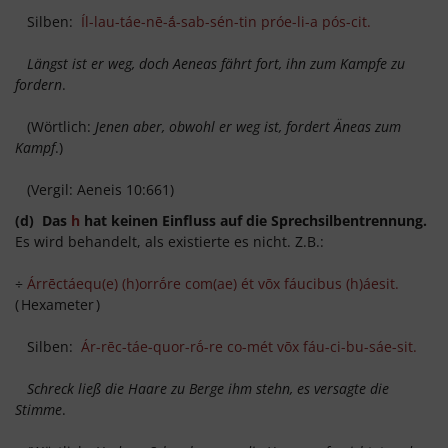
Silben:
Íl-lau-táe-nē-ā́-sab-sén-tin próe-li-a pós-cit.
Längst ist er weg, doch Aeneas fährt fort, ihn zum Kampfe zu
fordern
.
(Wörtlich:
Jenen aber, obwohl er weg ist, fordert Äneas zum
Kampf
.)
(Vergil: Aeneis 10:661)
(d) Das
h
hat keinen Einfluss auf die Sprechsilbentrennung.
Es wird behandelt, als existierte es nicht. Z.B.:
÷
Árrēctáequ(e) (h)orrṓre com(ae) ét vōx fáucibus (h)áesit.
(
Hexameter
)
Silben:
Ár-rēc-táe-quor-rṓ-re co-mét vōx fáu-ci-bu-sáe-sit.
Schreck ließ die Haare zu Berge ihm stehn, es versagte die
Stimme
.