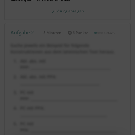
Lösung anzeigen
Aufgabe 2
5 Minuten
6 Punkte
einfach
Dauer:
Suche jeweils ein Beispiel für folgende
Konstruktionen aus dem lateinischen Text heraus.
Abl. abs. mit
PPP: ____________________________________________
Abl. abs. mit PPA:
____________________________________________
PC mit
PPP: ________________________________________________
PC mit PPA:
________________________________________________
PC mit
PFA: ________________________________________________