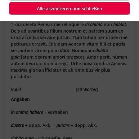
solch einen Brief schreiben können ...
Alle akzeptieren und schließen
Creusa Didoni salutem dicit.
Troia deleta Aeneas me relinquere
in animo
non
habuit
.
Deis adiuvantibus filium nostrum et patrem suum ex
urbe accensa servare potuit. Tum totam per urbem me
petiturus erravit. Equidem Aeneam vitam filii et patris
servantem virum pium
duco
. Numquam
dubito
quin
fatum deorum amori praestet. Amor perit, numen
autem deorum omnia regit. Urbe nova condita Aeneas
maxima gloria afficietur et ab omnibus vir pius
putabitur.
Vale!
(70 Wörter)
Angaben
in animo habere
– vorhaben
ducere
+ dopp. Akk. =
putare
+ dopp. Akk.
dubito quin
– ich zweifle, dass