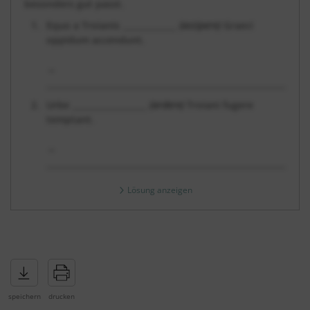
besonders gut passt.
Equo a Troianis _____________
(accipere)
Graeci
oppidum accendunt.
→
_____________________________________________________________
Urbe __________________
(ardere)
Troiani fugere
temptant.
→
_____________________________________________________________
Lösung anzeigen