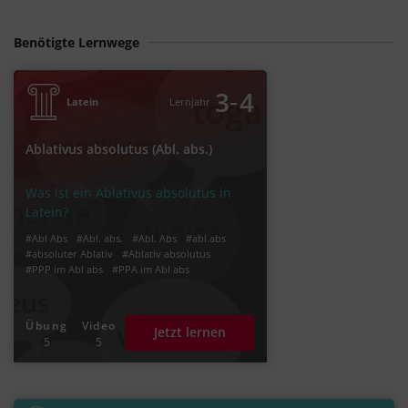
Benötigte Lernwege
‐
3
4
Latein
Lernjahr
Ablativus absolutus (Abl. abs.)
Was ist ein Ablativus absolutus in
Latein?
#Abl Abs
#Abl. abs.
#Abl. Abs
#abl.abs
#absoluter Ablativ
#Ablativ absolutus
#PPP im Abl abs
#PPA im Abl abs
Übung
Video
Jetzt lernen
5
5