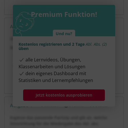
Lösung anzeigen
Premium Funktion!
Aufgabe 3
5 Minuten
6 Punkte
mittel
Dauer:
Und nu?
Übersetze auf drei verschiedene Arten.
Kostenlos registrieren und 2 Tage
Abl. Abs. (2)
Deis adiuvantibus Aeneas urbem novam condidit.
üben
______________________________________________________
alle Lernvideos, Übungen,
______________________________________________________
Klassenarbeiten und Lösungen
dein eigenes Dashboard mit
______________________________________________________
Statistiken und Lernempfehlungen
Lösung anzeigen
Jetzt kostenlos ausprobieren
Aufgabe 4
5 Minuten
6 Punkte
schwer
Dauer:
Ergänze das passende Partizip und gib an, welche
Sinnrichtung für die Wiedergabe des Abl. abs.