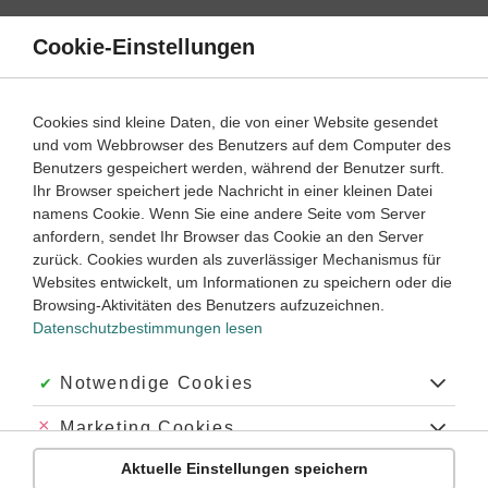
Direkt
zum
Cookie-Einstellungen
Suche
Menü
Inhalt
Klassenarbeiten
Cookies sind kleine Daten, die von einer Website gesendet
Klassenarbeit
und vom Webbrowser des Benutzers auf dem Computer des
Latein
3. ‐ 4. Lernjahr
Empfohlen von
Benutzers gespeichert werden, während der Benutzer surft.
Tutorin Ulrike
Ihr Browser speichert jede Nachricht in einer kleinen Datei
Abl. Abs. (2)
namens Cookie. Wenn Sie eine andere Seite vom Server
anfordern, sendet Ihr Browser das Cookie an den Server
Dauer:
45 Minuten
zurück. Cookies wurden als zuverlässiger Mechanismus für
Websites entwickelt, um Informationen zu speichern oder die
Browsing-Aktivitäten des Benutzers aufzuzeichnen.
Datenschutzbestimmungen lesen
Aufgabe 1
30 Minuten
36 Punkte
schwer
Dauer:
Akzeptiert:
Notwendige Cookies
Übersetze den lateinischen Text ins Deutsche.
Abgelehnt:
Marketing Cookies
Zur Information:
Kreusa, die Ehefrau von Äneas (
Aeneas, -
Aktuelle Einstellungen speichern
ae
m.), hätte Dido (
Dido, Didonis
f.) aus dem Totenreich
Abgelehnt:
Personalisierungs-Cookies