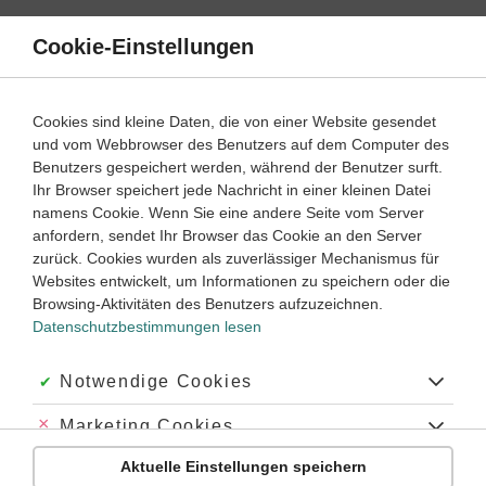
Direkt
zum
Cookie-Einstellungen
Suche
Menü
Inhalt
Schülerlexikon
Cookies sind kleine Daten, die von einer Website gesendet
Mathematik
5. Klasse ‐ Abitur
und vom Webbrowser des Benutzers auf dem Computer des
Benutzers gespeichert werden, während der Benutzer surft.
Polygon (Vieleck)
Ihr Browser speichert jede Nachricht in einer kleinen Datei
namens Cookie. Wenn Sie eine andere Seite vom Server
anfordern, sendet Ihr Browser das Cookie an den Server
zurück. Cookies wurden als zuverlässiger Mechanismus für
Ein
Polygon
(andere Namen:
Vieleck
oder
n
-Eck
) ist eine
Websites entwickelt, um Informationen zu speichern oder die
ebene, geschlossene, gradlinig begrenzte
Figur
. Dabei
Browsing-Aktivitäten des Benutzers aufzuzeichnen.
werden die Ecken mit Großbuchstaben bezeichnet, und zwar
Datenschutzbestimmungen lesen
immer
gegen den Uhrzeigersinn
(im mathematisch positiven
Drehsinn)! Setzt man für n verschiedene Zahlen ein, erhält
man die Polygone
Dreieck
(
n
= 3),
Viereck
(
n
= 4),
Fünfeck
Akzeptiert:
Notwendige Cookies
(
Pentagon
,
n
= 5),
Sechseck
(
Hexagon
,
n
= 6),
Achteck
(Oktagon,
n
= 8) usw.
Abgelehnt:
Marketing Cookies
Man unterscheidet
konvexe
und
konkave
Polygone, je
Aktuelle Einstellungen speichern
Abgelehnt:
Personalisierungs-Cookies
nachdem, ob
alle
Verbindungslinien von zwei Punkten des