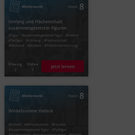
8
Mathematik
Klasse
Umfang und Flächeninhalt
zusammengesetzter Figuren
#Figur
#zusammengesetzte Figur
#Vieleck
#Teilfigur
#Umfang
#Flächeninhalt
#Rechteck
#Dreieck
#Flächenberechnung
Übung
Video
Jetzt lernen
2
2
8
Mathematik
Klasse
Winkelsumme Vieleck
#Vieleck
#Winkelsumme
#Fünfeck
#zusammengesetzte Figur
#Teilfigur
#Innenwinkel
#Innenwinkelsumme
#Winkel