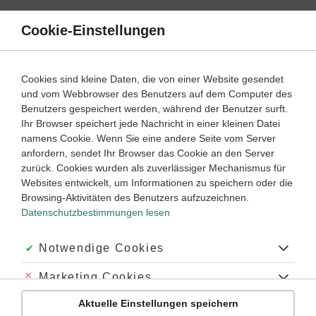
Direkt
zum
Cookie-Einstellungen
Suche
Menü
Inhalt
Schülerlexikon
Cookies sind kleine Daten, die von einer Website gesendet
Latein
1. Lernjahr ‐ Abitur
und vom Webbrowser des Benutzers auf dem Computer des
Benutzers gespeichert werden, während der Benutzer surft.
Possessivpronomen
Ihr Browser speichert jede Nachricht in einer kleinen Datei
namens Cookie. Wenn Sie eine andere Seite vom Server
anfordern, sendet Ihr Browser das Cookie an den Server
zurück. Cookies wurden als zuverlässiger Mechanismus für
Andere Bezeichnung: besitzanzeigendes Fürwort
Websites entwickelt, um Informationen zu speichern oder die
Browsing-Aktivitäten des Benutzers aufzuzeichnen.
Datenschutzbestimmungen lesen
Über das Wort „Possessivpronomen“
Genus, Betonung:
Akzeptiert:
Notwendige Cookies
das Possessivpronomen
Abgelehnt:
Marketing Cookies
Plural:
die Possessivpronomen oder die Possessivpronomina
Aktuelle Einstellungen speichern
Abgelehnt:
Personalisierungs-Cookies
Abkürzung:
Poss.-Pron.