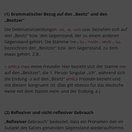
(1) Grammatischer Bezug auf den „Besitz“ und den
„Besitzer“
Die Deklinationsendungen
-us
,
-a
,
-um
usw. beziehen sich auf
den „Besitz“ bzw. den Gegenstand, der zu einem anderen
Gegenstand gehört. Die Stämme
me-
,
tu-
,
nostr-
,
vestr-
,
su-
bezeichnen den „Besitzer“ bzw. den Gegenstand, zu dem
etwas gehört. Z.B.:
÷
amīca mea
meine Freundin
: Hier bezieht sich der Stamm
me-
auf den „Besitzer“, die 1. Person Singular „ich“, während sich
die Endung
-a
auf den „Besitz“
amīca
Freundin
bezieht und
mit diesem
kongruent
ist. (Das gilt ebenso für das deutsche
meine
mit dem Stamm
mein-
und der Endung
-e
.)
(2) Reflexiver und nicht-reflexiver Gebrauch
„
Reflexiver
Gebrauch“ bedeutet, dass ein Pronomen den im
Subjekt des Satzes genannten Gegenstand wiederaufnimmt;