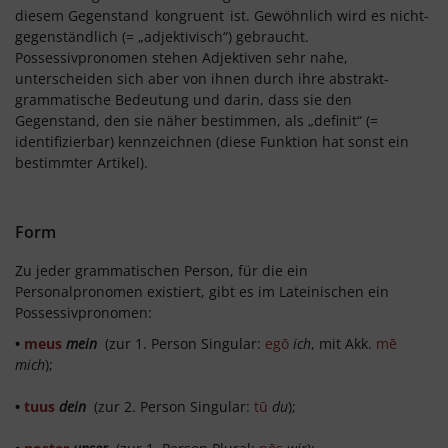
diesem Gegenstand
kongruent
ist. Gewöhnlich wird es nicht-
gegenständlich (= „adjektivisch“) gebraucht.
Possessivpronomen stehen Adjektiven sehr nahe,
unterscheiden sich aber von ihnen durch ihre abstrakt-
grammatische Bedeutung und darin, dass sie den
Gegenstand, den sie näher bestimmen, als „definit“ (=
identifizierbar) kennzeichnen (diese Funktion hat sonst ein
bestimmter Artikel).
Form
Zu jeder grammatischen Person, für die ein
Personalpronomen existiert, gibt es im Lateinischen ein
Possessivpronomen:
•
meus
mein
(zur 1. Person Singular:
egō
ich
, mit Akk.
mē
mich
);
•
tuus
dein
(zur 2. Person Singular:
tū
du
);