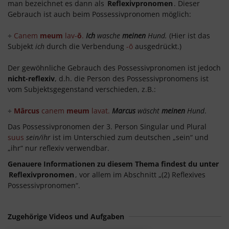
man bezeichnet es dann als
Reflexivpronomen
. Dieser
Gebrauch ist auch beim Possessivpronomen möglich:
÷
Canem
meum
lav-
ō
.
Ich
wasche
meinen
Hund.
(Hier ist das
Subjekt
ich
durch die Verbendung
-ō
ausgedrückt.)
Der gewöhnliche Gebrauch des Possessivpronomen ist jedoch
nicht-reflexiv
, d.h. die Person des Possessivpronomens ist
vom Subjektsgegenstand verschieden, z.B.:
÷
Mārcus
canem
meum
lavat.
Marcus
wäscht
meinen
Hund
.
Das Possessivpronomen der 3. Person Singular und Plural
suus
sein/ihr
ist im Unterschied zum deutschen „sein“ und
„ihr“ nur reflexiv verwendbar.
Genauere Informationen zu diesem Thema findest du unter
Reflexivpronomen
, vor allem im Abschnitt „(2) Reflexives
Possessivpronomen“.
Zugehörige Videos und Aufgaben