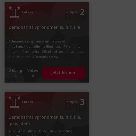
2
Latein
Lernjahr
Demonstrativpronomen is, hic, ille
#Demonstrativpronomen
#is ea id
#hic haec hoc
#ille illa illud
#is
#ille
#hic
#idem
#iste
#illa
#illud
#haec
#hoc
#ea
#id
#eadem
#Demonstrativa
Übung
Video
Jetzt lernen
4
4
3
Latein
Lernjahr
Demonstrativpronomen is, hic, ille,
ipse, idem
#ille
#hic
#iste
#ipse
#hic haec hoc