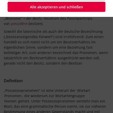
Alle akzeptieren und schließen
Herkunft:
von lat.
prōnōmen possessīvum
den Besitz
betreffendes Pronomen
(abgeleitet von
possessum
das
„Besessene“ = der Besitz
, Neutrum des Passivpartizips
von
possidēre
besitzen
).
Sowohl die lateinische als auch die deutsche Bezeichnung
(„besitzanzeigendes Fürwort“) sind irreführend: Zum einen
handelt es sich meist nicht um ein Besitzverhältnis im
eigentlichen Sinne, sondern um eine Beziehung fast
beliebiger Art; zum anderen bezeichnet das Pronomen, wenn
tatsächlich ein Besitzverhältnis ausgedrückt werden soll,
gerade nicht den Besitz, sondern den Besitzer.
Definition
„Possessivpronomen“ ist eine Unterart der
Wortart
Pronomen
, die wiederum zur Wortartengruppe
Nomen
gehört. Unter Possessivpronomen versteht man ein
Wort, das eine grammatische Person nennt, sie zur näheren
Bestimmung eines anderen Gegenstands macht und mit