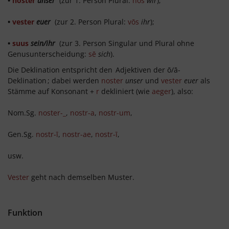
•
noster
unser
(zur 1. Person Plural:
nōs
wir
);
•
vester
euer
(zur 2. Person Plural:
vōs
ihr
);
•
suus
sein/ihr
(zur 3. Person Singular und Plural ohne
Genusunterscheidung:
sē
sich
).
Die Deklination entspricht den
Adjektiven der ō/ā-
Deklination
; dabei werden
noster
unser
und
vester
euer
als
Stämme auf Konsonant +
r
dekliniert (wie
aeger
), also:
Nom.Sg.
noster-_
,
nostr-a
,
nostr-um
,
Gen.Sg.
nostr-ī
,
nostr-ae
,
nostr-ī
,
usw.
Vester
geht nach demselben Muster.
Funktion