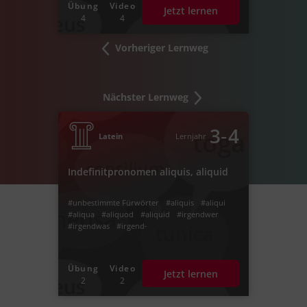
Übung
Video
Jetzt lernen
4
4
Vorheriger Lernweg
Nächster Lernweg
‐
3
4
Latein
Lernjahr
Indefinitpronomen aliquis, aliquid
#unbestimmte Fürwörter
#aliquis
#aliqui
#aliqua
#aliquod
#aliquid
#irgendwer
#irgendwas
#irgend-
Übung
Video
Jetzt lernen
2
2