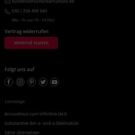
kundenservice@learnattack.de
030 / 208 499 640
(Mo. ‐ Fr. von 10 ‐ 14 Uhr)
Vertrag widerrufen
Widerruf starten
Folgt uns auf
Facebook
Instagram
Pinterest
Twitter
Youtube
Lernwege
Accusativus cum Infinitivo (AcI)
Substantive der o- und a-Deklination
Sätze übersetzen