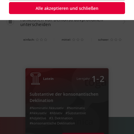
Alle akzeptieren und schließen
Übung
einfach
Funktionen von Demonstrativpronomen
unterscheiden
einfach:
mittel:
schwer:
‐
1
2
Latein
Lernjahr
Substantive der konsonantischen
Deklination
#Nominativ Akkusativ
#Nominativ
#Akkusativ
#Ablativ
#Substantive
#Adjektive
#3. Deklination
#konsonantische Deklination
#Mischdeklination
#Deklinationsklasse
#konsonantisch
#dritte Deklination