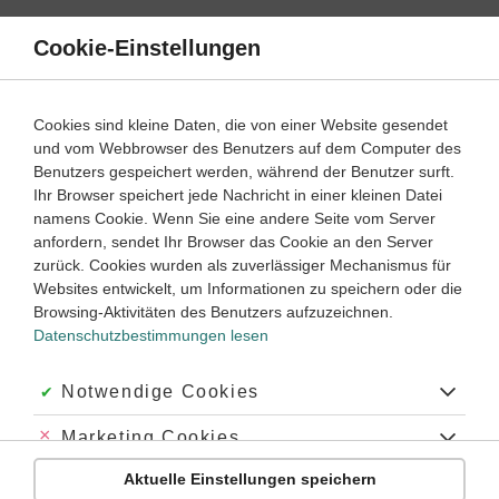
Direkt
zum
Cookie-Einstellungen
Suche
Menü
Inhalt
Deklination
Cookies sind kleine Daten, die von einer Website gesendet
und vom Webbrowser des Benutzers auf dem Computer des
Latein
3. Lernjahr
Benutzers gespeichert werden, während der Benutzer surft.
Empfohlen von
Ihr Browser speichert jede Nachricht in einer kleinen Datei
Tutorin Ulrike
namens Cookie. Wenn Sie eine andere Seite vom Server
Demonstrativpronomen is, hic, ille, ipse, idem
anfordern, sendet Ihr Browser das Cookie an den Server
zurück. Cookies wurden als zuverlässiger Mechanismus für
Dauer:
15 Minuten
Websites entwickelt, um Informationen zu speichern oder die
Browsing-Aktivitäten des Benutzers aufzuzeichnen.
Datenschutzbestimmungen lesen
VIDEOS, AUFGABEN UND ÜBUNGEN
ZUGEHÖRIGE KLASSENARBEITEN
Akzeptiert:
Notwendige Cookies
Video
03:11
Abgelehnt:
Marketing Cookies
Dauer:
Wie du die Funktionen von
Demonstrativpronomen unterscheidest
Aktuelle Einstellungen speichern
Abgelehnt:
Personalisierungs-Cookies