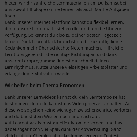
bieten wir dir zahlreiche Lernmaterialien an. Du kannst bei
uns sowohl
Biologie online lernen
als auch Mathe-Aufgaben
üben.
Dank unserer Internet-Plattform kannst du flexibel lernen,
denn unsere Lerninhalte stehen dir rund um die Uhr zur
Verfügung. So kannst du also zu deiner besten Tageszeit
lernen. Dank Learnattack brauchst du dir zukünftig keine
Gedanken mehr über schlechte Noten machen. Hilfreiche
Lerntipps geben dir die richtige Richtung an und dank
unserer Lernprogramme findest du schnell deinen
Lernrhythmus. Nutze unsere vielseitigen Arbeitsblätter und
erlange deine Motivation wieder.
Wir helfen beim Thema Pronomen
Dank unserer Lernvideos kannst du dein Lerntempo selbst
bestimmen, denn du kannst das Video jederzeit anhalten. Auf
diese Weise gehen keine wichtigen Zwischenschritte verloren
und du baust dein Wissen nach und nach auf.
Auf Learnattack kannst du effektiv
online lernen
und hast
dabei sogar noch viel Spaß dank der Abwechslung. Ganz
gleich, ob du
Chemie online kostenlos lernen
möchtest