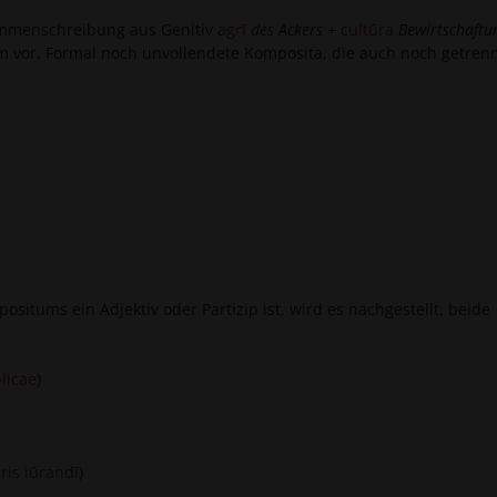
sammenschreibung aus Genitiv
agrī
des Ackers
+
cultūra
Bewirtschaftu
um vor. Formal noch unvollendete Komposita, die auch noch getren
tums ein Adjektiv oder Partizip ist, wird es nachgestellt, beide
licae
)
ūris iūrandī
)