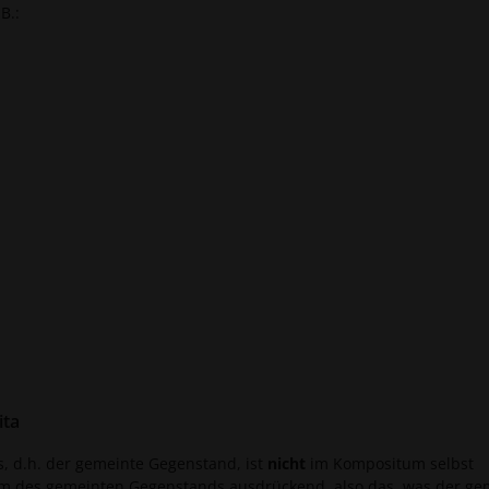
B.:
ita
, d.h. der gemeinte Gegenstand, ist
nicht
im Kompositum selbst
tztum des gemeinten Gegenstands ausdrückend, also das, was der ge