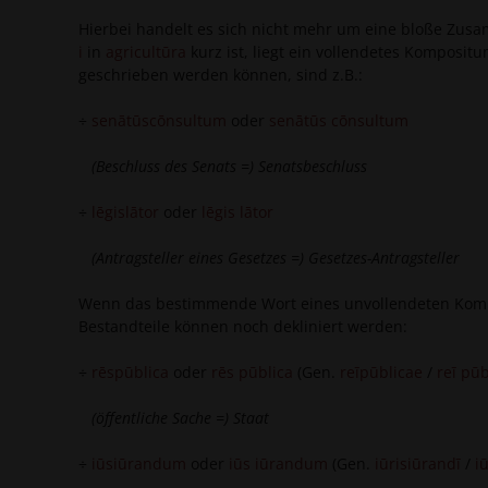
Hierbei handelt es sich nicht mehr um eine bloße Zu
i
in
agricultūra
kurz ist, liegt ein vollendetes Komposit
geschrieben werden können, sind z.B.:
÷
senātūscōnsultum
oder
senātūs cōnsultum
(Beschluss des Senats =) Senatsbeschluss
÷
lēgislātor
oder
lēgis lātor
(Antragsteller eines Gesetzes =) Gesetzes-Antragsteller
Wenn das bestimmende Wort eines unvollendeten Komposi
Bestandteile können noch dekliniert werden:
÷
rēspūblica
oder
rēs pūblica
(Gen.
reīpūblicae
/
reī pūb
(öffentliche Sache =) Staat
÷
iūsiūrandum
oder
iūs iūrandum
(Gen.
iūrisiūrandī
/
i