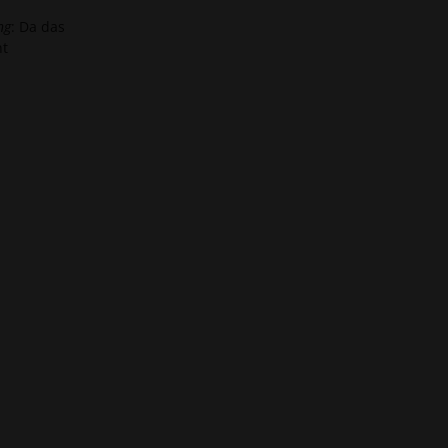
ng
: Da das
nt