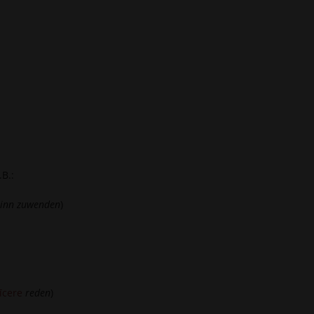
.B.:
Sinn zuwenden
)
īcere
reden
)