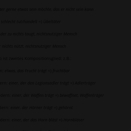
 der gerne etwas sein möchte, das er nicht sein kann
 schlecht tut/handelt
=)
Übeltäter
 der zu nichts taugt, nichtsnutziger Mensch
r nichts nützt, nichtsnutziger Mensch
ist zweites Kompositionsglied; z.B.:
rn:
etwas, das Frucht trägt
=)
fruchtbar
dern:
einer, der den Legionsadler trägt
=)
Adlerträger
ndern:
einer, der Waffen trägt
=)
bewaffnet, Waffenträger
dern:
einer, der Hörner trägt
=)
gehörnt
ndern:
einer, der das Horn bläst
=)
Hornbläser