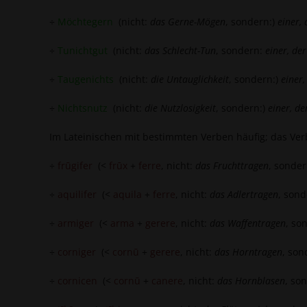
÷
Möchtegern
(nicht:
das Gerne-Mögen
, sondern:)
einer,
÷
Tunichtgut
(nicht:
das Schlecht-Tun
, sondern:
einer, der
÷
Taugenichts
(nicht:
die Untauglichkeit
, sondern:)
einer,
÷
Nichtsnutz
(nicht:
die Nutzlosigkeit
, sondern:)
einer, de
Im Lateinischen mit bestimmten Verben häufig; das Verb 
÷
frūgifer
(<
frūx
+
ferre
, nicht:
das Fruchttragen
, sonde
÷
aquilifer
(<
aquila
+
ferre
, nicht:
das Adlertragen
, son
÷
armiger
(<
arma
+
gerere
, nicht:
das Waffentragen
, so
÷
corniger
(<
cornū
+
gerere
, nicht:
das Horntragen
, son
÷
cornicen
(<
cornū
+
canere
, nicht:
das Hornblasen
, so