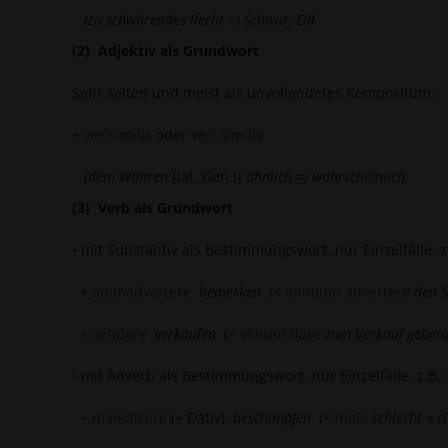
(zu schwörendes Recht =) Schwur, Eid
(2) Adjektiv als Grundwort
Sehr selten und meist als unvollendetes Kompositum:
÷
vērīsimilis
oder
vērī similis
(dem Wahren
[lat. Gen.!]
ähnlich =) wahrscheinlich
(3) Verb als Grundwort
• mit Substantiv als Bestimmungswort, nur Einzelfälle, z
÷
animadvertere
bemerken
(<
animum advertere
den 
÷
vēndere
verkaufen
(<
vēnum dare
zum Verkauf geben
)
• mit Adverb als Bestimmungswort, nur Einzelfälle, z.B.:
÷
maledīcere
(+ Dativ)
beschimpfen
(<
male
schlecht
+
d