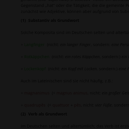
Gegenstand „hat“ oder die Tätigkeit, die die gemeinte P
zunächst wie Adjektive, können aber aufgrund von Subst
(1) Substantiv als Grundwort
Solche Komposita sind im Deutschen selten und altertüm
÷
Langfinger
(nicht:
ein langer Finger
, sondern:
eine Pers
÷
Rotkäppchen
(nicht:
ein rotes Käppchen
, sondern:)
ein
÷
Lockenkopf
(nicht:
ein Kopf mit Locken
, sondern:)
eine 
Auch im Lateinischen sind sie nicht häufig, z.B.:
÷
magnanimus
(<
magnus animus
, nicht:
ein großer Gei
÷
quadrupēs
(<
quattuor
+
pēs
, nicht:
vier Füße
, sonder
(2) Verb als Grundwort
Im Deutschen selten und altertümlich; das Verb ist erst