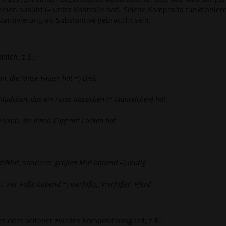
erson ausübt (= unter Kontrolle hat). Solche Komposita funktionier
antivierung als Substantive gebraucht sein.
lich, z.B.:
on, die lange Finger hat
=)
Dieb
 Mädchen, das ein rotes Käppchen (= Mäntelchen) hat
Person, die einen Kopf mit Locken hat
st/Mut
, sondern:
großen Mut habend
=)
mutig
n:
vier Füße habend
=)
vierfüßig, Vierfüßer, Pferd
es oder seltener zweites Kompositionsglied; z.B.: