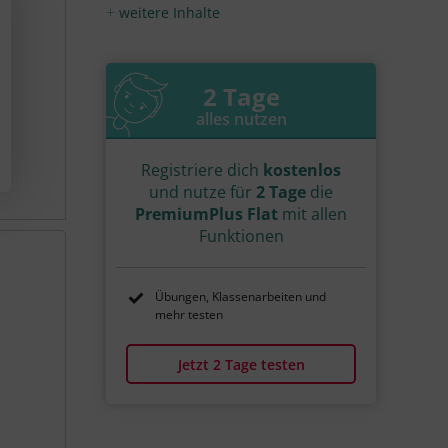
Video
Übung
weitere Inhalte
Jetzt lernen
1
2
2 Tage
alles nutzen
Registriere dich
kostenlos
und nutze für
2 Tage
die
PremiumPlus Flat
mit allen
Funktionen
Übungen, Klassenarbeiten und
mehr testen
Jetzt 2 Tage testen