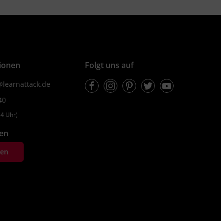
ionen
Folgt uns auf
Facebook
Instagram
Pinterest
Twitter
Youtube
learnattack.de
40
4 Uhr)
fen
ten