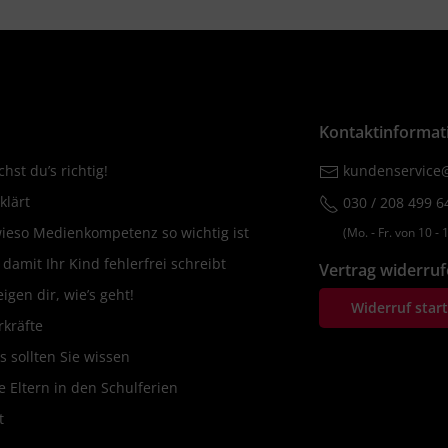
Kontaktinformat
hst du’s richtig!
kundenservice@
klärt
030 / 208 499 6
wieso Medienkompetenz so wichtig ist
(Mo. ‐ Fr. von 10 ‐ 1
amit Ihr Kind fehlerfrei schreibt
Vertrag widerru
igen dir, wie’s geht!
Widerruf star
rkräfte
s sollten Sie wissen
 Eltern in den Schulferien
t