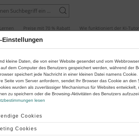
Suchen
Lernen
Preise mit 70 % Rabatt
Wie funktioniert der KI-Tuto
-Einstellungen
lassenarbeiten
Rechnen mit natürlichen Zahlen (2)
ind kleine Daten, die von einer Website gesendet und vom Webbrowse
 auf dem Computer des Benutzers gespeichert werden, während der B
 Browser speichert jede Nachricht in einer kleinen Datei namens Cookie
re Seite vom Server anfordern, sendet Ihr Browser das Cookie an den 
ookies wurden als zuverlässiger Mechanismus für Websites entwickelt,
nen zu speichern oder die Browsing-Aktivitäten des Benutzers aufzuze
tzbestimmungen lesen
ptiert:
endige Cookies
lehnt:
eting Cookies