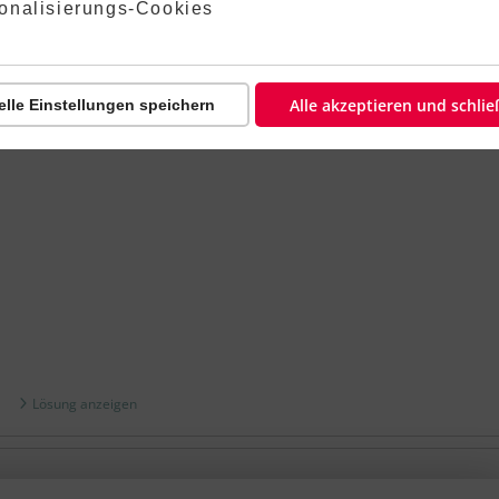
lehnt:
onalisierungs-Cookies
Lösung anzeigen
Alle akzeptieren und schli
elle Einstellungen speichern
Lösung anzeigen