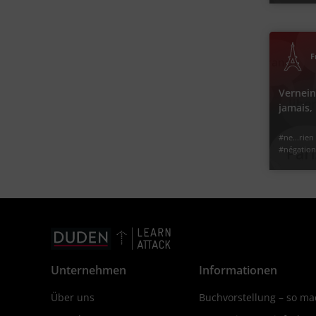
‐
3
2
Lernjahr
Jetzt lern
Verne
F
Was bedeutet
Vernein
jamais
#né
#ne ... jamai
#ne...rien
#
#négatio
#ne ... rie
#nichts
Jetzt lern
Unternehmen
Informationen
Über uns
Buchvorstellung – so mac