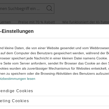
Suchen
Lernen
Preise mit 70 % Rabatt
Wie funktioniert der KI-Tuto
-Einstellungen
1
wege mit Erklär- und Anleitungsvideos
ind kleine Daten, die von einer Website gesendet und vom Webbrowse
Französisch
Lernjahr
 auf dem Computer des Benutzers gespeichert werden, während der B
 Browser speichert jede Nachricht in einer kleinen Datei namens Cookie
Aussagesätze
Die Verneinun
1
re Seite vom Server anfordern, sendet Ihr Browser das Cookie an den 
ranzösisch
Lernjahr
Französisch
Le
ookies wurden als zuverlässiger Mechanismus für Websites entwickelt,
nen zu speichern oder die Browsing-Aktivitäten des Benutzers aufzuze
 sind Aussagesätze in Französisch?
Wie geht die Verneinung 
esätze
Die Verneinung mit ne ... pa
tzbestimmungen lesen
rase
#Aussagesatz
#phrase
#Aussagesätze
#ne... pas
#négation
#Sätze vern
schen Satz bilden
#Satz bilden
#Sätze bilden
#nicht
#p
ptiert:
endige Cookies
ätze
#phrase
#Aussagesatz
#Verneinung
#Sätze verneinen
#n
ase
#Satz
#Sätze bilden
#ne... pas
#ne ... pas
#ne
#pas
lehnt:
eting Cookies
den
#französischen Satz bilden
1
Lernjahr
Französisch