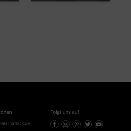
Video
Übung
Video
Übung
Jetzt lernen
2
2
2
2
ionen
Folgt uns auf
Facebook
Instagram
Pinterest
Twitter
Youtube
learnattack.de