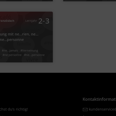
Französisch
Video
Übung
en
Jetzt lernen
1
1
inung mit ne…rien, ne…jamais, ne…
‐
2
3
ranzösisch
Lernjahr
personne
 ne ... rien, ne ... jamais und ne ...
ung mit ne…rien, ne…
personne?
, ne…personne
gation
#Verneinung
#ne...jamais
#ne...rien
s
#ne ... rien
#ne...personne
#ne personne
#ne...jamais
#Verneinung
niemand
#niemals
#nichts
#ne ... personne
n
#ne personne
#ne...personne
n
#ne ... jamais
#ne ... personne
#niemals
#niemand
Video
Übung
en
2
2
Kontaktinformat
hst du’s richtig!
kundenservice@