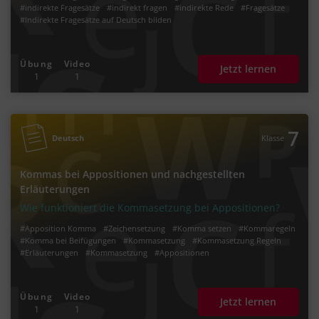
#indirekte Fragesätze
#indirekt fragen
#indirekte Rede
#Fragesätze
#Indirekte Fragesätze auf Deutsch bilden
Übung
Video
Jetzt lernen
1
1
7
Deutsch
Klasse
Kommas bei Appositionen und nachgestellten
Erläuterungen
Wie funktioniert die Kommasetzung bei Appositionen?
#Apposition Komma
#Zeichensetzung
#Komma setzen
#Kommaregeln
#Komma bei Beifügungen
#Kommasetzung
#Kommasetzung Regeln
#Erläuterungen
#Kommasetzung
#Appositionen
Übung
Video
Jetzt lernen
1
1