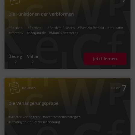
Die Funktionen der Verbformen
#Partizip I
#Partizip II
#Partizip Präsens
#Partizip Perfekt
#Indikativ
#Imerativ
#Konjunktiv
#Modus des Verbs
Übung
Video
Jetzt lernen
2
2
7
Deutsch
Klasse
Die Verlängerungsprobe
#Wörter verlängern
#Rechtschreibstrategien
#Strategien der Rechtschreibung