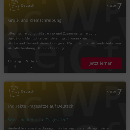
7
Deutsch
Klasse
Groß- und Kleinschreibung
#Rechtschreibung
#Getrennt- und Zusammenschreibung
#groß und klein schreiben
#wann groß wann klein
#Orts- und Herkunftsbezeichnungen
#Grundschule
#Grundschulwissen
#Großschreibung
#Kleinschreibung
Übung
Video
Jetzt lernen
4
5
7
Deutsch
Klasse
Indirekte Fragesätze auf Deutsch
Was sind indirekte Fragesätze?
#indirekte Fragesätze Übungen
#Interrogativsatz
#Fragen stellen