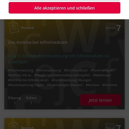
3
3
Alle akzeptieren und schließen
7
Deutsch
Klasse
Das Komma bei Infinitivsätzen
Was ist bei der Kommasetzung bei Infinitivsätzen zu
beachten?
#Zeichensetzung
#Kommasetzung
#Komma setzen
#Kommaregeln
#Infinitiv mit zu
#Haupt- und Nebensätze verknüpfen
#Nebensatz
#Komma bei Infinitivsätzen
#Kommasetzung Übungen
#Kommasetzung Regeln
#Kommaregeln Deutsch
#Komma
#Kommas
#Kommas setzen
Übung
Video
Jetzt lernen
1
1
7
Deutsch
Klasse