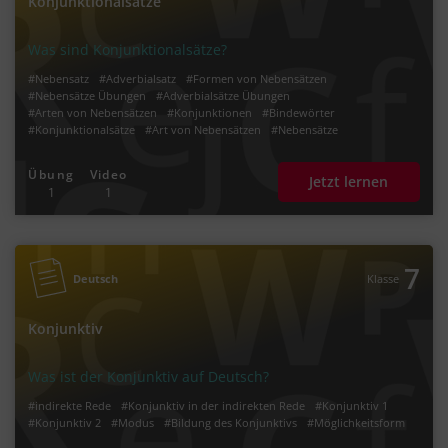
Konjunktionalsätze
Was sind Konjunktionalsätze?
#Nebensatz
#Adverbialsatz
#Formen von Nebensätzen
#Nebensätze Übungen
#Adverbialsätze Übungen
#Arten von Nebensätzen
#Konjunktionen
#Bindewörter
#Konjunktionalsätze
#Art von Nebensätzen
#Nebensätze
Übung
Video
Jetzt lernen
1
1
7
Deutsch
Klasse
Konjunktiv
Was ist der Konjunktiv auf Deutsch?
#indirekte Rede
#Konjunktiv in der indirekten Rede
#Konjunktiv 1
#Konjunktiv 2
#Modus
#Bildung des Konjunktivs
#Möglichkeitsform