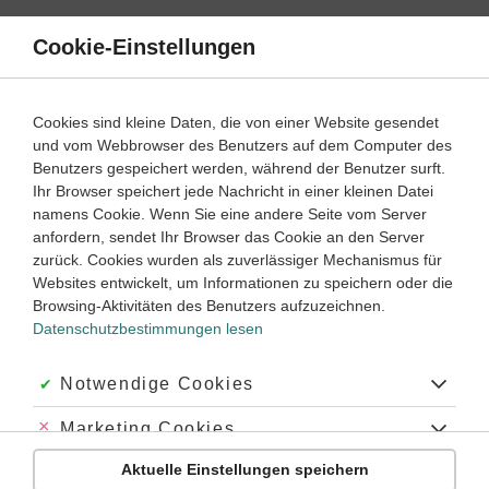
Direkt
zum
Cookie-Einstellungen
Suche
Menü
Inhalt
Lernvideos
Cookies sind kleine Daten, die von einer Website gesendet
und vom Webbrowser des Benutzers auf dem Computer des
Lernwege mit Erklär- und Anleitungsvideos
Benutzers gespeichert werden, während der Benutzer surft.
Ihr Browser speichert jede Nachricht in einer kleinen Datei
namens Cookie. Wenn Sie eine andere Seite vom Server
7
anfordern, sendet Ihr Browser das Cookie an den Server
Deutsch
Klasse
zurück. Cookies wurden als zuverlässiger Mechanismus für
Websites entwickelt, um Informationen zu speichern oder die
Adverbialsätze
Browsing-Aktivitäten des Benutzers aufzuzeichnen.
Datenschutzbestimmungen lesen
Was sind Adverbialsätze?
#Nebensätze unterscheiden
#Arten von Nebensätzen
Akzeptiert:
Notwendige Cookies
#Formen von Nebensätzen
#Temporalsatz
#Kausalsatz
#Konditionalsatz
#Adverbialsätze bestimmen
Abgelehnt:
Marketing Cookies
#mit Adverbialsätzen Zusammenhänge darstellen
Aktuelle Einstellungen speichern
Abgelehnt:
Personalisierungs-Cookies
Übung
Video
Jetzt lernen