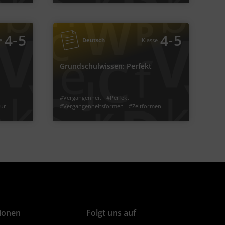
‐
5
4
Deutsch
Klasse
Deutsch
Video
Übung
Video
Übung
Jetzt lernen
3
3
2
2
lwissen: Futur
Grundschulwissen: Perfekt
‐
‐
4
5
4
5
e
Deutsch
Klasse
Grundschulwissen: Perfekt
#Zukunft
#Futur
#Vergangenheitsformen
#Perfekt
#Vergangenheit
#Bildung des Futur
#das Perfekt bilden
#Partizip
#Zeitformen
ule
#Futurformen
#Grundschule
#Zeitformen üben
#Formen des Perfekt
#Zeitformen üben
#Vergangenheit
#Perfekt
tur
#Vergangenheitsformen
#Zeitformen
#Partizip
#das Perfekt bilden
#Formen des Perfekt
#Zeitformen üben
ben
#Grundschule
Video
Übung
Video
Übung
Jetzt lernen
1
1
1
1
ionen
Folgt uns auf