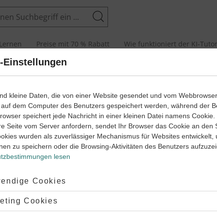
Suchen
Lernen
Preise mit 70 % Rabatt
Wie funktioniert der KI-Tuto
-Einstellungen
‐
6
5
wege mit Erklär- und Anleitungsvideos
ind kleine Daten, die von einer Website gesendet und vom Webbrowse
Deutsch
Klasse
 auf dem Computer des Benutzers gespeichert werden, während der B
 Browser speichert jede Nachricht in einer kleinen Datei namens Cookie
Satzglieder bestimmen
5
re Seite vom Server anfordern, sendet Ihr Browser das Cookie an den 
eutsch
Klasse
Deutsch
Klass
ookies wurden als zuverlässiger Mechanismus für Websites entwickelt,
beim Bestimmen von Satzgliedern zu
nen zu speichern oder die Browsing-Aktivitäten des Benutzers aufzuze
eder bestimmen
Adjektive
beachten?
tzbestimmungen lesen
#Wiewörter
#Wiewort
#Eigenscha
#Wortart
#Rechtschreibung
#Richtig 
probe
#Umstellprobe
#Satzglieder erkennen
#Flektierbare Wor
ekt
#Objekt
#Subjekt
#Präpositionalobjekt
ptiert:
endige Cookies
der erkennen
#Umstellprobe
#Adjektive
#Eigenschaftswort
#Wi
Kasus lernen
#Akkusativobjekt
#Dativobjekt
obe
#Präpositionalobjekt
#Wiewörter
#Adjektiv
#Richtig sc
ng von Satzgliedern
#Satzglieder bestimmen
lehnt:
eting Cookies
#Objekt
#Genitivobjekt
#Rechtschreibung
#Wortart
#Wor
 bestimmen in Deutsch
#Deutsche Satzglieder
‐
6
5
ekt
#Akkusativobjekt
#Flektierbare Wortarten
Deutsch
Klasse