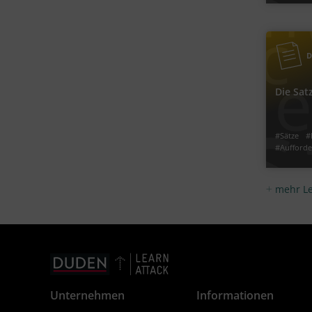
‐
6
5
Klasse
Jetzt lern
D
Die Sat
#Aufford
#Sätze
#
#Aufforde
mehr L
Jetzt lern
Unternehmen
Informationen