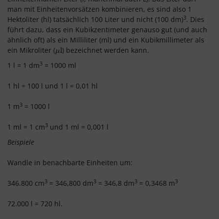
man mit Einheitenvorsätzen kombinieren, es sind also 1
3
Hektoliter (hl) tatsächlich 100 Liter und nicht (100 dm)
. Dies
führt dazu, dass ein Kubikzentimeter genauso gut (und auch
ähnlich oft) als ein Milliliter (ml) und ein Kubikmillimeter als
ein Mikroliter (
) bezeichnet werden kann.
μ
l
l
μ
3
1 l = 1 dm
= 1000 ml
1 hl = 100 l und 1 l = 0,01 hl
3
1 m
= 1000 l
3
1 ml = 1 cm
und 1 ml = 0,001 l
Beispiele
Wandle in benachbarte Einheiten um:
3
3
3
3
346.800 cm
= 346,800 dm
= 346,8 dm
= 0,3468 m
72.000 l = 720 hl.