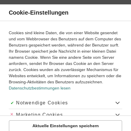
Direkt
zum
Cookie-Einstellungen
Suche
Menü
Inhalt
Schülerlexikon
Cookies sind kleine Daten, die von einer Website gesendet
Mathematik
5. Klasse ‐ Abitur
und vom Webbrowser des Benutzers auf dem Computer des
Benutzers gespeichert werden, während der Benutzer surft.
Volumeneinheiten
Ihr Browser speichert jede Nachricht in einer kleinen Datei
namens Cookie. Wenn Sie eine andere Seite vom Server
anfordern, sendet Ihr Browser das Cookie an den Server
zurück. Cookies wurden als zuverlässiger Mechanismus für
Die Grundeinheit für das Volumen (Rauminhalt) ist 1
Websites entwickelt, um Informationen zu speichern oder die
3
Kubikmeter (1 m
). Das liegt daran, dass man zum Messen
Browsing-Aktivitäten des Benutzers aufzuzeichnen.
eines Volumens im Prinzip immer drei Längen miteinander
Datenschutzbestimmungen lesen
multipliziert, z. B. Länge mal Breite mal Höhe. Der Ausdruck
„Kubik“ kommt von lateinische „cubus“ = Würfel.
Akzeptiert:
Notwendige Cookies
Eine
Volumeneinheit
bekommt, genau wie eine
Flächeneinheit
, keinen
Einheitenvorsatz
, sondern man setzt
Abgelehnt:
Marketing Cookies
den Vorsatz vor die zugrundeliegende
Längeneinheit
: 1000
Kubimeter sind also kein „Kilokubikmeter“, sondern ein
Aktuelle Einstellungen speichern
Abgelehnt:
Personalisierungs-Cookies
Kubikdezimeter. Eine Ausnahme bildet die Einheit Liter, siehe