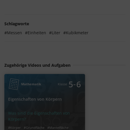
Schlagworte
#Messen
#Einheiten
#Liter
#Kubikmeter
Zugehörige Videos und Aufgaben
‐
5
6
Mathematik
Klasse
Eigenschaften von Körpern
Was sind die Eigenschaften von
Körpern?
#Körper
#Grundfläche
#Mantelfläche