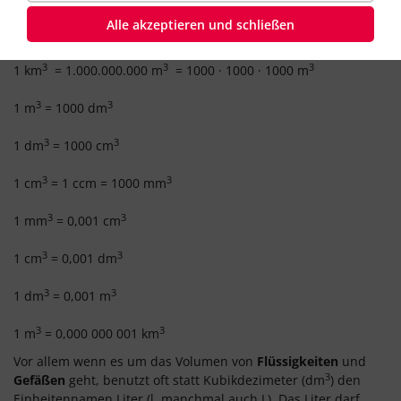
unten.
Alle akzeptieren und schließen
Umrechnung von gebräuchlichen Volumeneinheiten:
3
3
3
1 km
= 1.000.000.000 m
= 1000 · 1000 · 1000 m
3
3
1 m
= 1000 dm
3
3
1 dm
= 1000 cm
3
3
1 cm
= 1 ccm = 1000 mm
3
3
1 mm
= 0,001 cm
3
3
1 cm
= 0,001 dm
3
3
1 dm
= 0,001 m
3
3
1 m
= 0,000 000 001 km
Vor allem wenn es um das Volumen von
Flüssigkeiten
und
3
Gefäßen
geht, benutzt oft statt Kubikdezimeter (dm
) den
Einheitennamen Liter (l, manchmal auch L). Das Liter darf