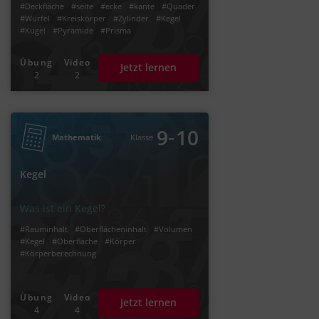
#Deckfläche
#seite
#ecke
#kante
#Quader
#Würfel
#Kreiskörper
#Zylinder
#Kegel
#Kugel
#Pyramide
#Prisma
Übung
Video
Jetzt lernen
2
2
‐
9
10
Mathematik
Klasse
Kegel
Was ist ein Kegel?
#Rauminhalt
#Oberflächeninhalt
#Volumen
#Kegel
#Oberfläche
#Körper
#Körperberechnung
Übung
Video
Jetzt lernen
4
4