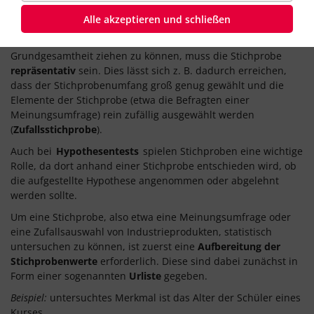
einer Stichprobe nennt man ihren
Umfang
, im obigen
Alle akzeptieren und schließen
Beispiel hätte die Stichprobe den Umfang
n
= 2000.
Um aus einer Stichprobe verlässliche Schlüsse auf die
Grundgesamtheit ziehen zu können, muss die Stichprobe
repräsentativ
sein. Dies lässt sich z. B. dadurch erreichen,
dass der Stichprobenumfang groß genug gewählt und die
Elemente der Stichprobe (etwa die Befragten einer
Meinungsumfrage) rein zufällig ausgewählt werden
(
Zufallsstichprobe
).
Auch bei
Hypothesentests
spielen Stichproben eine wichtige
Rolle, da dort anhand einer Stichprobe entschieden wird, ob
die aufgestellte Hypothese angenommen oder abgelehnt
werden sollte.
Um eine Stichprobe, also etwa eine Meinungsumfrage oder
eine Zufallsauswahl von Industrieprodukten, statistisch
untersuchen zu können, ist zuerst eine
Aufbereitung der
Stichprobenwerte
erforderlich. Diese sind dabei zunächst in
Form einer sogenannten
Urliste
gegeben.
Beispiel:
untersuchtes Merkmal ist das Alter der Schüler eines
Kurses