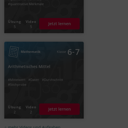
#quantitative Merkmale
Übung
Video
Jetzt lernen
5
5
‐
6
7
Mathematik
Klasse
Arithmetisches Mittel
#Mittelwert
#Daten
#Durchschnitt
#Stichprobe
Übung
Video
Jetzt lernen
2
2
mehr Videos und Aufgaben