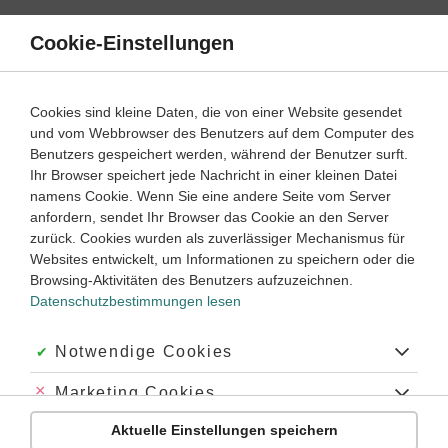
Direkt
zum
Cookie-Einstellungen
Suche
Menü
Inhalt
Schülerlexikon
Cookies sind kleine Daten, die von einer Website gesendet
Mathematik
5. Klasse ‐ Abitur
und vom Webbrowser des Benutzers auf dem Computer des
Benutzers gespeichert werden, während der Benutzer surft.
Stichprobe
Ihr Browser speichert jede Nachricht in einer kleinen Datei
namens Cookie. Wenn Sie eine andere Seite vom Server
anfordern, sendet Ihr Browser das Cookie an den Server
zurück. Cookies wurden als zuverlässiger Mechanismus für
In der
beschreibenden Statistik
ist eine
Stichprobe
eine
Websites entwickelt, um Informationen zu speichern oder die
Teilmenge der untersuchten
Grundgesamtheit
. Da man z. B.
Browsing-Aktivitäten des Benutzers aufzuzeichnen.
vor einer Bundestagswahl nicht alle Wahlberechtigten nach
Datenschutzbestimmungen lesen
ihren Ansichten befragen kann, wählt man eine Stichprobe
von z. B. 2000 Personen aus, bei denen die sog.
Ausprägungen von
statistischen Merkmalen
wie
Akzeptiert:
Notwendige Cookies
„bevorzugte Partei“ oder „wichtigstes politisches Thema"
ermittelt werden. Man kann die Anzahl der Ausprägungen
Abgelehnt:
Marketing Cookies
eines bestimmten Merkmals entweder als
absolute
oder als
Aktuelle Einstellungen speichern
relative Häufigkeit
angeben. Die Gesamtzahl der Elemente
Abgelehnt:
Personalisierungs-Cookies