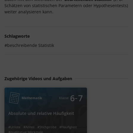
Schätzen von statistischen Parametern oder Hypothesentests)
weiter analysieren kann.
Schlagworte
#beschreibende Statistik
Zugehörige Videos und Aufgaben
‐
6
7
Mathematik
Klasse
Absolute und relative Häufigkeit
#Urliste
#Anteil
#Stichprobe
#Häufigkeit
#qualitative Merkmale