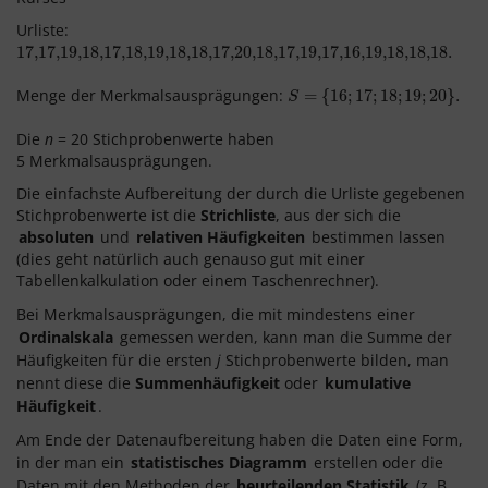
Urliste:
17,
17,
17,
17,
19,
19,
18,
18,
17,
17,
18,
18,
19,
19,
18,
18,
18,
18,
17,
17,
20,
20,
18,
18,
17,
17,
19,
19,
17,
17,
16,
16,
19,
19,
18,
18,
18,
18,
18
18
.
.
Menge der Merkmalsausprägungen:
S
=
=
{
16
{
;
16
17
;
;
18
17
;
;
19
18
;
;
20
19
}
.
;
20
}
.
S
Die
n
= 20 Stichprobenwerte haben
5 Merkmalsausprägungen.
Die einfachste Aufbereitung der durch die Urliste gegebenen
Stichprobenwerte ist die
Strichliste
, aus der sich die
absoluten
und
relativen Häufigkeiten
bestimmen lassen
(dies geht natürlich auch genauso gut mit einer
Tabellenkalkulation oder einem Taschenrechner).
Bei Merkmalsausprägungen, die mit mindestens einer
Ordinalskala
gemessen werden, kann man die Summe der
Häufigkeiten für die ersten
j
Stichprobenwerte bilden, man
nennt diese die
Summenhäufigkeit
oder
kumulative
Häufigkeit
.
Am Ende der Datenaufbereitung haben die Daten eine Form,
in der man ein
statistisches Diagramm
erstellen oder die
Daten mit den Methoden der
beurteilenden Statistik
(z. B.