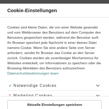
Direkt
zum
Cookie-Einstellungen
Suche
Menü
Inhalt
Klassenarbeiten
Cookies sind kleine Daten, die von einer Website gesendet
Klassenarbeit
und vom Webbrowser des Benutzers auf dem Computer des
Mathematik
7. Klasse
Empfohlen von
Benutzers gespeichert werden, während der Benutzer surft.
Tutorin Monica
Ihr Browser speichert jede Nachricht in einer kleinen Datei
Prozent- und Zinsrechnung, Daten und Diagramme (1)
namens Cookie. Wenn Sie eine andere Seite vom Server
anfordern, sendet Ihr Browser das Cookie an den Server
Dauer:
40 Minuten
zurück. Cookies wurden als zuverlässiger Mechanismus für
Websites entwickelt, um Informationen zu speichern oder die
Browsing-Aktivitäten des Benutzers aufzuzeichnen.
Datenschutzbestimmungen lesen
Aufgabe 1
5 Minuten
3 Punkte
einfach
Dauer:
Akzeptiert:
Notwendige Cookies
Der Reitverein RVC Atlar beschließt an die Börse zu
Abgelehnt:
Marketing Cookies
gehen. Der Reitlehrer kauft Aktien im Wert von
.
2000
2000
€
€
Innerhalb von
Wochen steigt der Wert der Aktien um
3
3
Aktuelle Einstellungen speichern
Abgelehnt:
Personalisierungs-Cookies
. Wie viel sind die Aktien des Reitlehrers jetzt
17
17
%
%