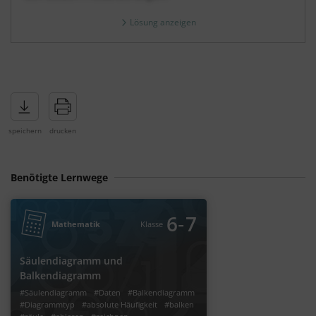
Lösung anzeigen
Benötigte Lernwege
‐
6
7
Mathematik
Klasse
Säulendiagramm und
Balkendiagramm
#Säulendiagramm
#Daten
#Balkendiagramm
#Diagrammtyp
#absolute Häufigkeit
#balken