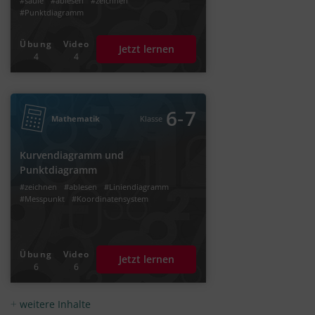
#säule
#ablesen
#zeichnen
#Punktdiagramm
Übung
Video
Jetzt lernen
4
4
‐
6
7
Mathematik
Klasse
Kurvendiagramm und
Punktdiagramm
#zeichnen
#ablesen
#Liniendiagramm
#Messpunkt
#Koordinatensystem
Übung
Video
Jetzt lernen
6
6
weitere Inhalte