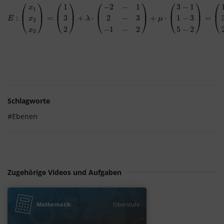
⎛
⎞
⎛
⎞
⎛
⎞
⎛
⎞
⎛
1
−
2
−
1
3
−
1
x
1
⎜
⎟
⎜
⎟
⎜
⎟
⎜
⎟
⎜
E
:
(
x
:
1
x
2
x
3
)
=
(
1
=
3
2
)
+
λ
⋅
(
−
2
+
−
1
2
⋅
−
3
−
1
−
2
)
+
μ
⋅
(
3
−
1
1
−
+
3
5
−
2
⋅
)
=
(
1
3
2
)
+
λ
⋅
(
−
3
=
−
1
−
3
2
−
3
1
−
3
⎝
⎠
⎝
⎠
⎝
⎠
⎝
⎠
⎝
E
λ
μ
x
2
2
−
1
−
2
5
−
2
x
3
Schlagworte
#Ebenen
Zugehörige Videos und Aufgaben
Mathematik
Oberstufe