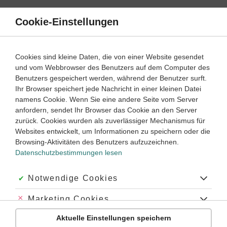
Direkt
zum
Cookie-Einstellungen
Suche
Menü
Inhalt
Schülerlexikon
Cookies sind kleine Daten, die von einer Website gesendet
Mathematik
5. Klasse ‐ Abitur
und vom Webbrowser des Benutzers auf dem Computer des
Benutzers gespeichert werden, während der Benutzer surft.
Dreipunkteform
Ihr Browser speichert jede Nachricht in einer kleinen Datei
namens Cookie. Wenn Sie eine andere Seite vom Server
anfordern, sendet Ihr Browser das Cookie an den Server
zurück. Cookies wurden als zuverlässiger Mechanismus für
Eine
Ebenengleichung
in Dreipunkteform ist ein Spezialfall
Websites entwickelt, um Informationen zu speichern oder die
der
Parameterform
mit drei
Aufpunkten
, von denen zwei
Browsing-Aktivitäten des Benutzers aufzuzeichnen.
benutzt werden, um die
Spannvektoren
zu ermitteln. Diese
Datenschutzbestimmungen lesen
Form bietet sich an, wenn man bereits drei Punkte
A
,
B
und
C
kennt, welche sicher in der
Ebene
E
, aber nicht alle auf
→
→
→
Akzeptiert:
Notwendige Cookies
derselben Geraden liegen. Die Ortsvektoren
,
und
a
→
b
→
c
→
a
b
c
sind dann also
linear unabhängig
.
Abgelehnt:
Marketing Cookies
Es sei jetzt
X
sei ein beliebiger Punkt von
E
.
Aktuelle Einstellungen speichern
Abgelehnt:
Personalisierungs-Cookies