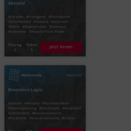
Abstand
#Geraden
#orthogonal
#Schnittpunkt
#Schnittwinkel
#Abstand
#senkrecht
#Ebene
#Skalarprodukt
#halbraum
#halbebene
#Abstand Punkt-Ebene
Übung
Video
Jetzt lernen
3
5
Mathematik
Oberstufe
Besondere Lagen
#Ebenen
#Abstand
#Normalenvektor
#Ebenengleichung
#Schnittstelle
#windschief
#schnittfläche
#Koordinatenform
#Parallelität
#koordinatenachse
#z-achse
#x2-achse
#x3-achse
#x1-ebene
#x2-ebene
#koordinatenebene
#ebenen darstellen