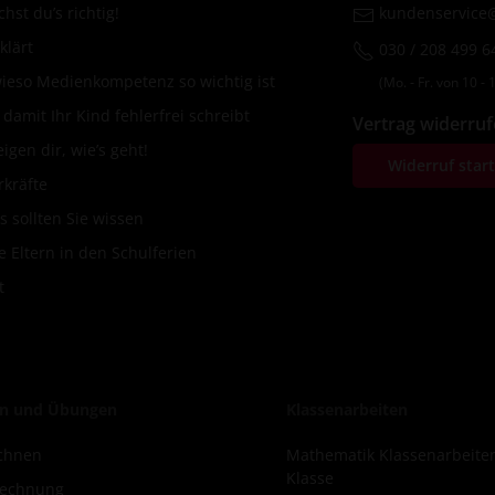
hst du’s richtig!
kundenservice@
klärt
030 / 208 499 6
wieso Medienkompetenz so wichtig ist
(Mo. ‐ Fr. von 10 ‐ 1
amit Ihr Kind fehlerfrei schreibt
Vertrag widerru
igen dir, wie’s geht!
Widerruf star
rkräfte
s sollten Sie wissen
 Eltern in den Schulferien
t
n und Übungen
Klassenarbeiten
chnen
Mathematik Klassenarbeite
Klasse
rechnung