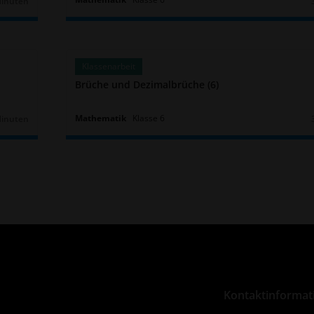
Minuten
r:
Klassenarbeit
Brüche und Dezimalbrüche (6)
Mathematik
Klasse
6
Minuten
r:
Kontaktinformat