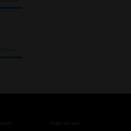
35 Minuten
Dauer:
35 Minuten
Dauer:
ionen
Folgt uns auf