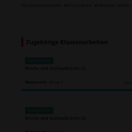
#Grundrechenarten
#Bruchzahlen
#rationale zahlen
Zugehörige Klassenarbeiten
Klassenarbeit
Brüche und Dezimalbrüche (1)
Mathematik
Klasse
5
45 
Daue
Klassenarbeit
Brüche und Dezimalbrüche (3)
Mathematik
Klasse
6