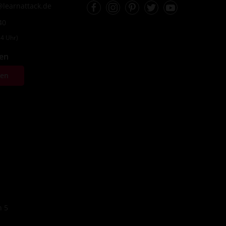
Facebook
Instagram
Pinterest
Twitter
Youtube
learnattack.de
40
4 Uhr)
fen
ten
n 5