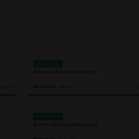
Klassenarbeit
Brüche und Dezimalbrüche (2)
Mathematik
Klasse
5
Minuten
r:
Klassenarbeit
Brüche und Dezimalbrüche (4)
Mathematik
Klasse
6