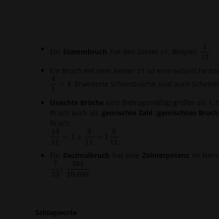
1
Ein
Stammbruch
hat den Zähler ±1
,
Beispiel:
.
1
13
13
Ein Bruch mit dem
Nenner
±1 ist eine natürliche b
4
. Erweiterte Scheinbrüche sind auch Schein
4
1
=
=
4
4
1
Unechte Brüche
sind (betragsmäßig) größer als 1,
Bruch auch als
gemischte Zahl
(
gemischten Bruch
Bruch:
14
3
3
14
11
=
=
1
1
+
+
3
11
=
1
=
3
11
1
11
11
11
Ein
Dezimalbruch
hat eine
Zehnerpotenz
im Nenn
7
394
.
7
10
;
;
394
10.000
10
10.000
Schlagworte