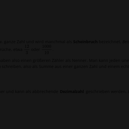
zw. ganze Zahl und wird manchmal als
Scheinbruch
bezeichnet
,
Bei
12
1000
brüche, etwa
oder
.
12
3
1000
10
3
10
 haben also einen größeren Zähler als Nenner. Man kann jeden un
) schreiben, also als Summe aus einer ganzen Zahl und einem ech
er und kann als abbrechende
Dezimalzahl
geschrieben werden
,