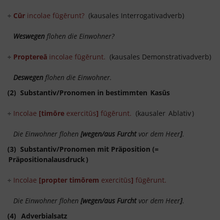
÷
Cūr
incolae fūgērunt?
(kausales Interrogativadverb)
Weswegen
flohen die Einwohner?
÷
Proptereā
incolae fūgērunt.
(kausales Demonstrativadverb)
Deswegen
flohen die Einwohner.
(2) Substantiv/Pronomen in bestimmten
Kasūs
÷
Incolae
[timōre
exercitūs
]
fūgērunt.
(kausaler
Ablativ
)
Die Einwohner flohen
[wegen/aus Furcht
vor dem Heer
]
.
(3) Substantiv/Pronomen mit Präposition (=
Präpositionalausdruck
)
÷
Incolae
[propter timōrem
exercitūs
]
fūgērunt.
Die Einwohner flohen
[wegen/aus Furcht
vor dem Heer
]
.
(4)
Adverbialsatz