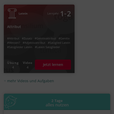
‐
1
2
Latein
Lernjahr
Attribut
#Attribut
#Zusatz
#Genitivattribut
#Genitiv
#Wessen?
#Adjektivattribut
#Satzglied Latein
#Satzglieder Latein
#Latein Satzglieder
Übung
Video
Jetzt lernen
4
4
mehr Videos und Aufgaben
2 Tage
alles nutzen