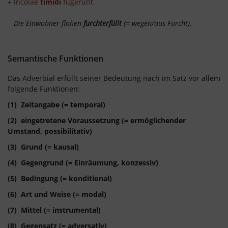
÷
Incolae
timidī
fūgērunt.
Die Einwohner flohen
furchterfüllt
(= wegen/aus Furcht)
.
Semantische Funktionen
Das Adverbial erfüllt seiner Bedeutung nach im Satz vor allem
folgende Funktionen:
(1) Zeitangabe (= temporal)
(2) eingetretene Voraussetzung (= ermöglichender
Umstand, possibilitativ)
(3) Grund (= kausal)
(4) Gegengrund (= Einräumung, konzessiv)
(5) Bedingung (= konditional)
(6) Art und Weise (= modal)
(7) Mittel (= instrumental)
(8) Gegensatz (= adversativ)