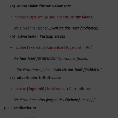
(a) adverbialer
finiter Nebensatz
÷
Incolae fūgērunt,
[quod
exercitum
timēbant]
.
Die Einwohner flohen,
[weil sie das Heer fürchteten]
.
(b) adverbialer
Partizipialsatz
÷
Incolae
[
exercitum
timentēs]
fūgērunt.
(
PC
)
Die
[das Heer fürchtenden]
Einwohner flohen.
=
Die Einwohner flohen,
[weil sie das Heer fürchteten]
.
(c) adverbialer
Infinitivsatz
÷
Incolae
[fugiendō]
fessī sunt.
(
Gerundium
)
Die Einwohner sind
[wegen des Fliehens]
erschöpft
.
(5)
Prädikativum