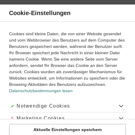
Direkt
zum
Cookie-Einstellungen
Suche
Menü
Inhalt
Schülerlexikon
Cookies sind kleine Daten, die von einer Website gesendet
Latein
1. Lernjahr ‐ Abitur
und vom Webbrowser des Benutzers auf dem Computer des
Benutzers gespeichert werden, während der Benutzer surft.
Adverbial
Ihr Browser speichert jede Nachricht in einer kleinen Datei
namens Cookie. Wenn Sie eine andere Seite vom Server
anfordern, sendet Ihr Browser das Cookie an den Server
zurück. Cookies wurden als zuverlässiger Mechanismus für
Andere Bezeichnungen: Adverbiale, adverbiale
Websites entwickelt, um Informationen zu speichern oder die
Bestimmung, Verbsupplement, Umstandsbestimmung,
Browsing-Aktivitäten des Benutzers aufzuzeichnen.
Umstandsangabe
Datenschutzbestimmungen lesen
Akzeptiert:
Notwendige Cookies
Über das Wort „Adverbial“
Abgelehnt:
Marketing Cookies
Genus, Betonung:
das Adverbial
Aktuelle Einstellungen speichern
Abgelehnt:
Personalisierungs-Cookies
Plural:
die Adverbiale