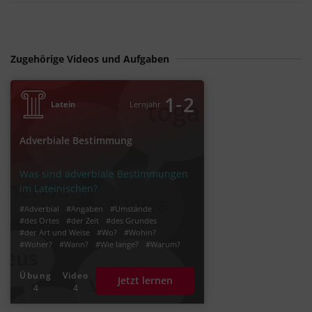
Zugehörige Videos und Aufgaben
‐
1
2
Latein
Lernjahr
Adverbiale Bestimmung
Was sind adverbiale Bestimmungen
im Lateinischen?
#Adverbial
#Angaben
#Umstände
#des Ortes
#der Zeit
#des Grundes
#der Art und Weise
#Wo?
#Wohin?
#Woher?
#Wann?
#Wie lange?
#Warum?
#Wie?
#Auf welche Art?
#Auf welche Art und Weise?
#Satzglied Latein
Übung
Video
Jetzt lernen
#Satzglieder Latein
4
4