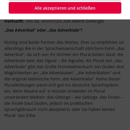
Alle akzeptieren und schließen
Abkürzung:
Advl.
Herkunft:
von lat.
adverbiāle
zum Adverb Gehöriges
„Das Adverbial“ oder „das Adverbiale“?
Richtig sind beide Formen des Wortes. Eher zu empfehlen ist
allerdings die in der Sprachwissenschaft üblichere Form „das
Adverbial“, da sich von ihr leichter ein Plural bilden lässt: die
Adverbiale (wie: das Signal – die Signale). Als Plural von „das
Adverbiale“ gibt das Große Fremdwörterbuch von Duden drei
Möglichkeiten an: „die Adverbialen“, „die Adverbialien“ und
die original-lateinische Form „die Adverbialia“. Keine dieser
Pluralbildungen passt sich gut ins deutsche Sprachsystem
ein, denn Neutra auf -e müssen entweder im Plural
unverändert bleiben: das Gebirge – die Gebirge, das Finale –
die Finale (laut Duden, jedoch im praktischen
Sprachgebrauch nicht akzeptiert), oder sie haben keinen
Plural: das Erbe.