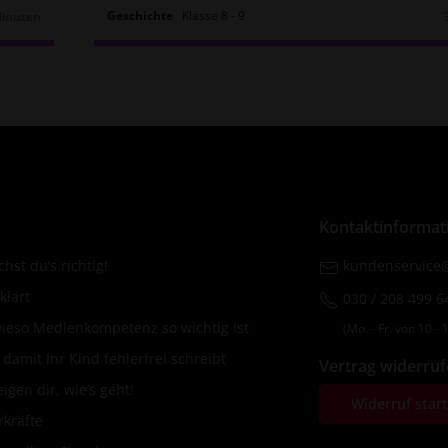
Geschichte
Klasse
8
‐
9
Minuten
r:
Kontaktinformat
hst du’s richtig!
kundenservice@
klärt
030 / 208 499 6
wieso Medienkompetenz so wichtig ist
(Mo. ‐ Fr. von 10 ‐ 1
amit Ihr Kind fehlerfrei schreibt
Vertrag widerru
igen dir, wie’s geht!
Widerruf star
rkräfte