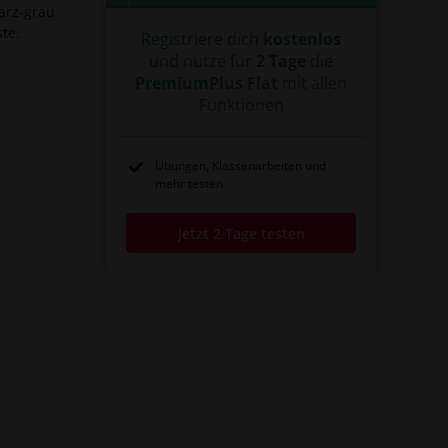
#Mark
#Währungsreform
arz-grau
#Gustav Stresemann
#Dawes-Plan
te.
Registriere dich
kostenlos
#Reichstagswahlen
#Januar
#Juni
und nutze für
2 Tage
die
#Rentenmark
#Notstand im Freistaat Bayern
#München
#Reichswehr
PremiumPlus Flat
mit allen
#Deutscher Oktober
Funktionen
#Exekutivekomitee der Kommunistischen Internationalen
#EKKI
#Nationalsozialistische Arbeiterpartei
#SA
#Goldenen Zwanziger
Übungen, Klassenarbeiten und
mehr testen
Jetzt 2 Tage testen