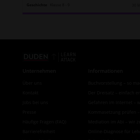
Geschichte
Klasse
8
‐
9
30 
Daue
Unternehmen
Informationen
Über uns
Buchvorstellung – so mac
Kontakt
Der Dreisatz – einfach er
Jobs bei uns
Gefahren im Internet – 
Presse
Kommasetzung prüfen – d
Häufige Fragen (FAQ)
Mediation im Abi – wir ze
Barrierefreiheit
Online-Diagnose für Leh