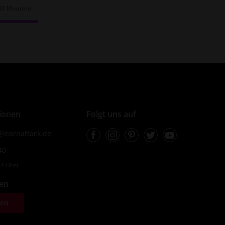
30 Minuten
Dauer:
ionen
Folgt uns auf
Facebook
Instagram
Pinterest
Twitter
Youtube
learnattack.de
40
4 Uhr)
fen
ten