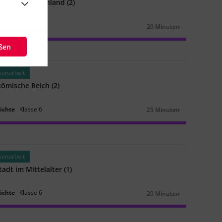
ntike Griechenland (2)
ichte
Klasse
6
20 Minuten
Dauer:
eßen
senarbeit
ömische Reich (2)
ichte
Klasse
6
25 Minuten
Dauer:
senarbeit
tadt im Mittelalter (1)
ichte
Klasse
6
20 Minuten
Dauer: