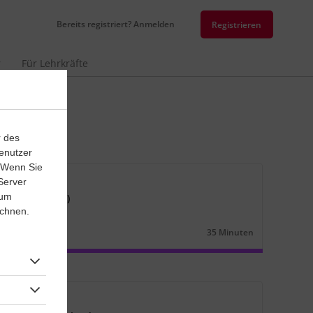
Bereits registriert? Anmelden
Registrieren
r
Für Lehrkräfte
r des
enutzer
. Wenn Sie
senarbeit
Server
 um
lte Ägypten (2)
ichnen.
ichte
Klasse
6
35 Minuten
Dauer:
senarbeit