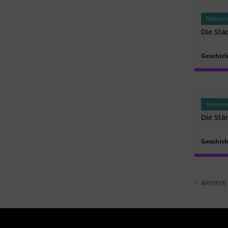
Klassen
Die Stad
Geschic
Klassen
Die Stä
Geschic
weitere