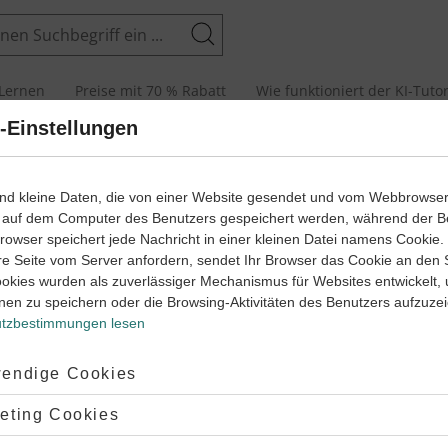
Suchen
Lernen
Preise mit 70 % Rabatt
Wie funktioniert der KI-Tuto
-Einstellungen
senarbeiten und Abiturprüfungen
ind kleine Daten, die von einer Website gesendet und vom Webbrowse
 auf dem Computer des Benutzers gespeichert werden, während der B
 Browser speichert jede Nachricht in einer kleinen Datei namens Cookie
arbeit
Klas
re Seite vom Server anfordern, sendet Ihr Browser das Cookie an den 
ookies wurden als zuverlässiger Mechanismus für Websites entwickelt,
e Ägypten (1)
Das a
nen zu speichern oder die Browsing-Aktivitäten des Benutzers aufzuze
tzbestimmungen lesen
hte
Klasse
6
Gesch
35 Minuten
Dauer:
ptiert:
endige Cookies
lehnt:
eting Cookies
arbeit
Klas