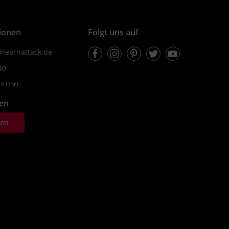
ionen
Folgt uns auf
Facebook
Instagram
Pinterest
Twitter
Youtube
learnattack.de
40
4 Uhr)
fen
ten