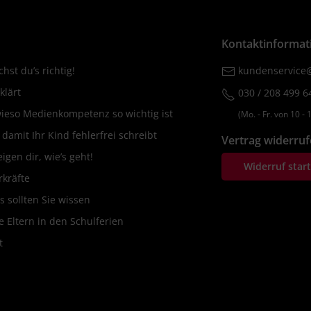
Kontaktinformat
hst du’s richtig!
kundenservice@
klärt
030 / 208 499 6
wieso Medienkompetenz so wichtig ist
(Mo. ‐ Fr. von 10 ‐ 1
amit Ihr Kind fehlerfrei schreibt
Vertrag widerru
igen dir, wie’s geht!
Widerruf star
rkräfte
s sollten Sie wissen
 Eltern in den Schulferien
t