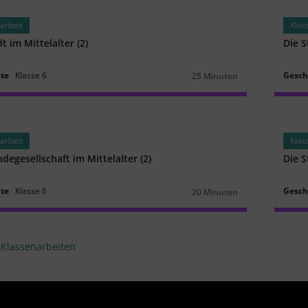
arbeit
Klas
t im Mittelalter (2)
Die S
hte
Klasse
6
Gesch
25 Minuten
Dauer:
arbeit
Klas
ndegesellschaft im Mittelalter (2)
Die S
hte
Klasse
6
Gesch
20 Minuten
Dauer:
 Klassenarbeiten