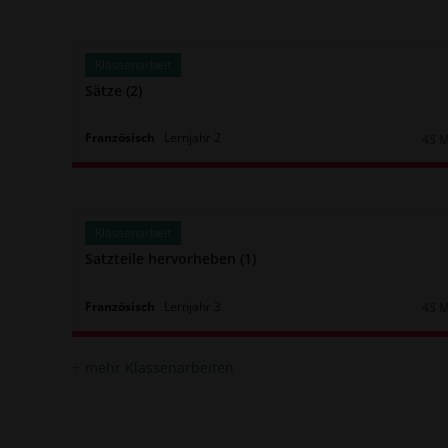
Klassenarbeit
Sätze (2)
Französisch
Lernjahr
2
45 
Daue
Klassenarbeit
Satzteile hervorheben (1)
Französisch
Lernjahr
3
45 
Daue
mehr Klassenarbeiten