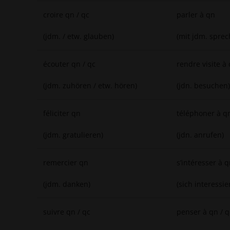
croire qn / qc
parler à qn
(jdm. / etw. glauben)
(mit jdm. sprec
écouter qn / qc
rendre visite à
(jdm. zuhören / etw. hören)
(jdn. besuchen)
féliciter qn
téléphoner à q
(jdm. gratulieren)
(jdn. anrufen)
remercier qn
s’intéresser à 
(jdm. danken)
(sich interessier
suivre qn / qc
penser à qn / q