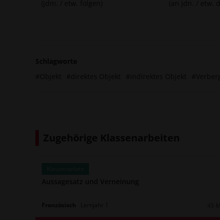
(jdm. / etw. folgen)
(an jdn. / etw.
Schlagworte
#Objekt
#direktes Objekt
#indirektes Objekt
#Verber
Zugehörige Klassenarbeiten
Klassenarbeit
Aussagesatz und Verneinung
Französisch
Lernjahr
1
45 
Daue