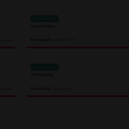
Klassenarbeit
Sätze bilden
Französisch
Lernjahr
3
‐
4
Minuten
r:
Klassenarbeit
Verneinung
Französisch
Lernjahr
4
Minuten
r: