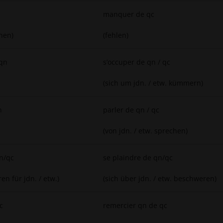
manquer de qc
hen)
(fehlen)
 qn
s’occuper de qn / qc
(sich um jdn. / etw. kümmern)
n
parler de qn / qc
(von jdn. / etw. sprechen)
qn/qc
se plaindre de qn/qc
en für jdn. / etw.)
(sich über jdn. / etw. beschweren)
c
remercier qn de qc