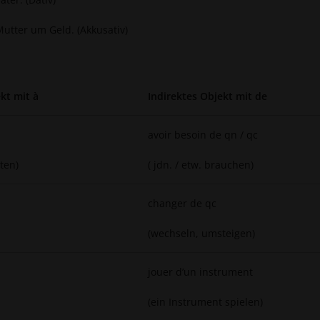
 Mutter um Geld. (Akkusativ)
kt mit à
Indirektes Objekt mit de
avoir besoin de qn / qc
tten)
( jdn. / etw. brauchen)
changer de qc
(wechseln, umsteigen)
jouer d’un instrument
(ein Instrument spielen)