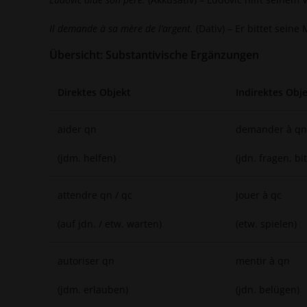
Il demande à sa mère de l’argent.
(Dativ) – Er bittet seine
Übersicht: Substantivische Ergänzungen
Direktes Objekt
Indirektes Obje
aider qn
demander à qn
(jdm. helfen)
(jdn. fragen, bi
attendre qn / qc
jouer à qc
(auf jdn. / etw. warten)
(etw. spielen)
autoriser qn
mentir à qn
(jdm. erlauben)
(jdn. belügen)