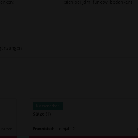
 denken)
(sich bei jdm. für etw. bedanken)
gänzungen
Klassenarbeit
Sätze (1)
Französisch
Lernjahr
2
Minuten
r: