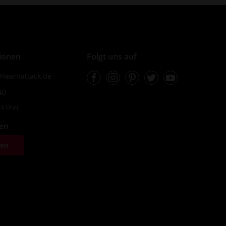
ionen
Folgt uns auf
Facebook
Instagram
Pinterest
Twitter
Youtube
learnattack.de
40
4 Uhr)
fen
ten