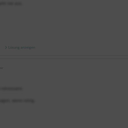
eht nie aus.
Lösung anzeigen
er
i nécessaire.
sagen, wenn nötig.