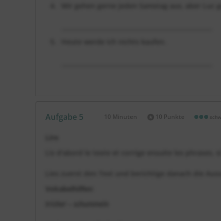
Wir gehen gerne jeden Samstag aus, aber Luc g
___________________________________________________
Heute werde ich nichts kaufen.
___________________________________________________
Aufgabe 5
10 Minuten
10 Punkte
schw
Dauer:
Lire
Lis d'abord le texte et corrige ensuite les phrases, s
Lies zuerst den Text und berichtige danach die Aus
Vokabelhilfen
:
tricher – schummeln