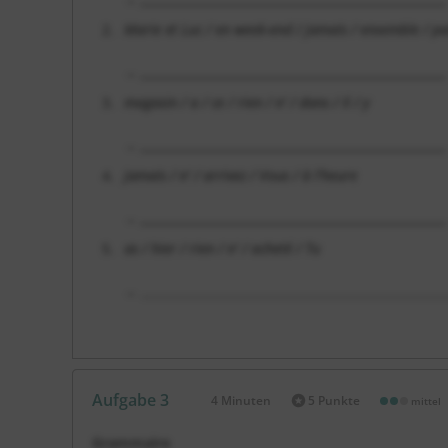
Marie et Luc / en week-end / jamais / ensemble / pa
→
_____________________________________________________________
magasin / a / ce / rien / n' / dans / Il / y
→
_____________________________________________________________
jamais / n' / arrivez / Vous / à l'heure
→
_____________________________________________________________
as / hier / rien / n' / acheté / Tu
→
___________________________________________________
Aufgabe 3
4 Minuten
5 Punkte
mittel
Dauer:
Grammaire