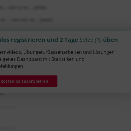
e ... rien
ou
ne ... jamais
.
,
ne ... rien
oder
ne ... jamais
.
los registrieren und 2 Tage
Sätze (1)
üben
________
Lernvideos, Übungen, Klassenarbeiten und Lösungen
eigenes Dashboard mit Statistiken und
____________
fehlungen
t kostenlos ausprobieren
___________
en
)
__________
________