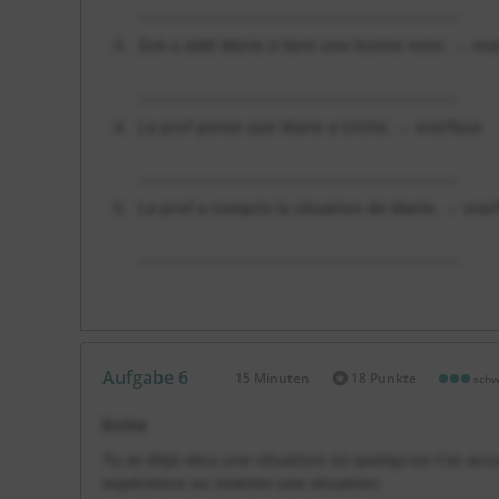
________________________________________________
Zoè a aidé Marie à faire une bonne note. → vra
________________________________________________
La prof pense que Marie a triché. → vrai/faux
________________________________________________
La prof a compris la situation de Marie. → vrai
________________________________________________
Aufgabe 6
15 Minuten
18 Punkte
schw
Dauer:
Écrire
Tu as déjà vécu une situation où quelqu'un t'as accu
expérience ou invente une situation.