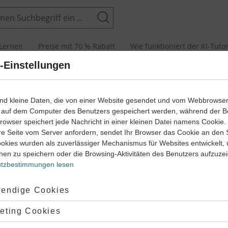
Suchen
Lernen
Preise mit 70 % Rabatt
Wie funktioniert der KI-Tuto
-Einstellungen
beiten
Sätze (1)
ind kleine Daten, die von einer Website gesendet und vom Webbrowse
 auf dem Computer des Benutzers gespeichert werden, während der B
 Browser speichert jede Nachricht in einer kleinen Datei namens Cookie
re Seite vom Server anfordern, sendet Ihr Browser das Cookie an den 
ookies wurden als zuverlässiger Mechanismus für Websites entwickelt,
nen zu speichern oder die Browsing-Aktivitäten des Benutzers aufzuze
tzbestimmungen lesen
ptiert:
endige Cookies
lehnt:
eting Cookies