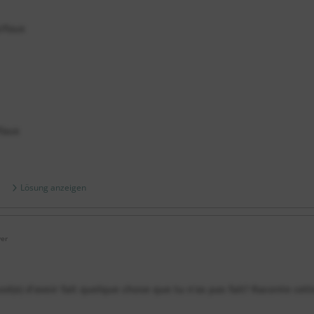
i/faux
/faux
Lösung anzeigen
er
sé(e) d'avoir fait quelque chose que tu n'as pas fait? Raconte cett