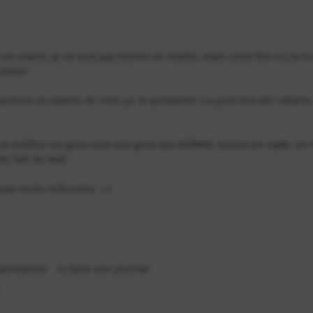
n classe. Je ne suis pas bonne en maths, mais cette fois-ci j'ai tr
ivres!
urtout en maths. Et c'est ça, le problème. La prof m'a dit: «Marie,
 Je préfère les gens nuls aux gens qui
trichent
: quand on
copie
, on 
en fait de mal!
a pas voulu m'écouter. :-(
espondante c) dans son journal