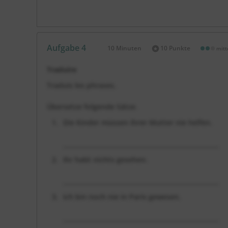
Aufgabe 4
10 Minuten
10 Punkte
mitt
Dauer:
Traduire
Traduis les phrases.
Übersetze folgende Sätze.
Die Kinder müssen ihrer Mutter nie helfen.
___________________________________________________
Ihr habt nichts gesehen.
___________________________________________________
Ich bin noch nie in Paris gewesen.
___________________________________________________