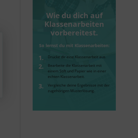
Wie du dich auf
Klassenarbeiten
vorbereitest.
So lernst du mit Klassenarbeiten:
Drucke dir eine Klassenarbeit aus.
Bearbeite die Klassenarbeit mit
einem Stift und Papier wie in einer
echten Klassenarbeit.
Vergleiche deine Ergebnisse mit der
zugehörigen Musterlösung.