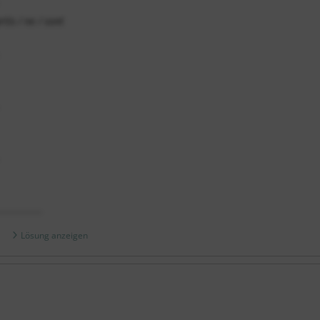
rtis / ne / sont
__________
Lösung anzeigen