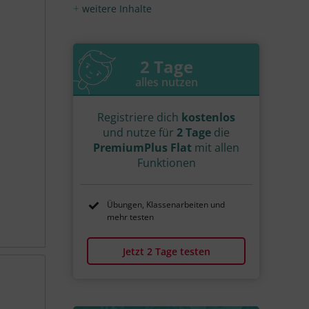
Video
Übung
weitere Inhalte
Jetzt lernen
1
1
2 Tage
alles nutzen
Registriere dich
kostenlos
und nutze für
2 Tage
die
PremiumPlus Flat
mit allen
Funktionen
Übungen, Klassenarbeiten und
mehr testen
Jetzt 2 Tage testen