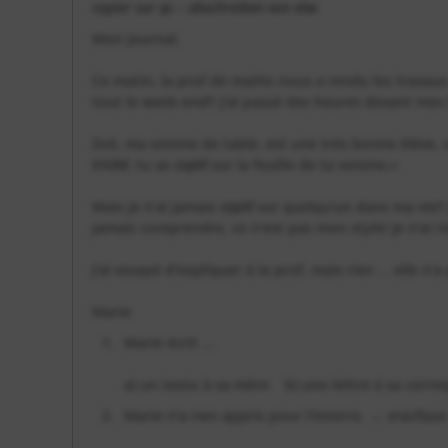
copier sur qc – abschreiben von etw.
Mon journal,
Ce matin, la prof de maths nous a rendu les travaux e
tout le week-end!! J'ai passé des heures devant mes l
Zoé, ma voisine de table, est une très bonne élève, s
triché
, tu as
copié
sur la feuille de ta voisine.»
Mais je n'ai jamais
copié
sur quelqu'un dans ma vie!!
jamais comprendre, ce n'est pas mon style! Je n'ai ri
J'ai essayé d'expliquer à la prof, mais rien ... elle n'
Marie
Marie écrit ...
a) un texto à sa mère b) une lettre à sa corr
Marie n'a rien appris pour l'interro. → vrai/faux