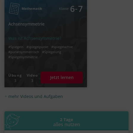
‐
6
7
Mathematik
Klasse
Achsensymmetrie
Was ist Achsensymmetrie?
#Spiegeln
#spiegelpunkt
#spiegelachse
#punktsymmetrisch
#Spiegelung
#Spiegelsymmetrie
Übung
Video
Jetzt lernen
3
3
mehr Videos und Aufgaben
2 Tage
alles nutzen