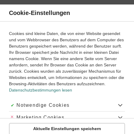
Direkt
zum
Cookie-Einstellungen
Suche
Menü
Inhalt
Schülerlexikon
Cookies sind kleine Daten, die von einer Website gesendet
Mathematik
5. Klasse ‐ Abitur
und vom Webbrowser des Benutzers auf dem Computer des
Benutzers gespeichert werden, während der Benutzer surft.
Oberfläche
Ihr Browser speichert jede Nachricht in einer kleinen Datei
namens Cookie. Wenn Sie eine andere Seite vom Server
anfordern, sendet Ihr Browser das Cookie an den Server
zurück. Cookies wurden als zuverlässiger Mechanismus für
Die
Oberfläche
ist die äußere Begrenzung eines
dreidimensionalen
Websites entwickelt, um Informationen zu speichern oder die
Objekts, also eines
Körpers
. Sie ist damit selbst ein
zweidimensionales
Browsing-Aktivitäten des Benutzers aufzuzeichnen.
(Analog dazu hat eine zweidimensionale
Objekt, also eine Fläche.
Datenschutzbestimmungen lesen
Figur
einen
eindimensionalen
Umfang
.) Da die Oberfläche
eines Körpers in sich geschlossen sein muss (sonst würde der
Körper ja „auslaufen“), ist eine Oberfläche immer gekrümmt
Akzeptiert:
Notwendige Cookies
oder sie hat „Knicke“ (oder beides).
Abgelehnt:
Marketing Cookies
Beispiele:
Aktuelle Einstellungen speichern
Abgelehnt:
Personalisierungs-Cookies
Die Oberfläche der annähernd
kugelförmigen
Erde ist