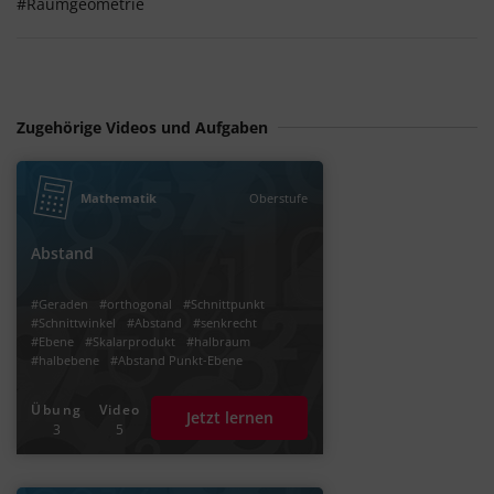
#Raumgeometrie
Zugehörige Videos und Aufgaben
Mathematik
Oberstufe
Abstand
#Geraden
#orthogonal
#Schnittpunkt
#Schnittwinkel
#Abstand
#senkrecht
#Ebene
#Skalarprodukt
#halbraum
#halbebene
#Abstand Punkt-Ebene
Übung
Video
Jetzt lernen
3
5