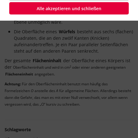
gekrümmt
, deshalb hat z. B. ein Dreieck mit Eckpunkten
Alle akzeptieren und schließen
am Nordpol, am Äquator in Brasilien und am Äquator in
Indien
drei rechte Winkel
, was bei einem Dreieck in der
Ebene unmöglich wäre.
Die Oberfläche eines
Würfels
besteht aus sechs (flachen)
Quadraten, die an den zwölf Kanten (Knicken)
aufeinandertreffen. Je ein Paar paralleler Seitenflächen
steht auf den anderen Paaren senkrecht.
Der gesamte
Flächeninhalt
der Oberfläche eines Körpers ist
der
2
Oberflächeninhalt und wird in cm
oder einer anderen geeigneten
Flächeneinheit
angegeben.
Achtung:
Für den Oberflächeninhalt benutzt man häufig das
Formelzeichen
O
anstelle des
A
für allgemeine Flächen. Allerdings besteht
dann die Gefahr, das man es mit einer Null verwechselt, vor allem wenn
vergessen wird, das „O“ kursiv zu schreiben.
Schlagworte