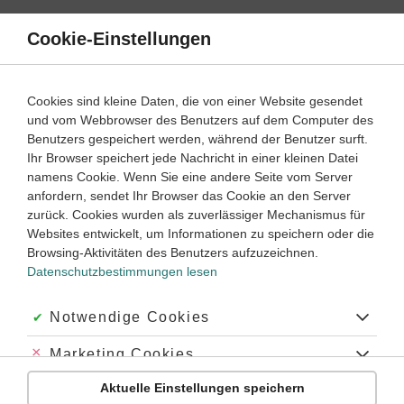
Direkt
zum
Cookie-Einstellungen
Suche
Menü
Inhalt
Schülerlexikon
Cookies sind kleine Daten, die von einer Website gesendet
Mathematik
5. Klasse ‐ Abitur
und vom Webbrowser des Benutzers auf dem Computer des
Benutzers gespeichert werden, während der Benutzer surft.
Laplace-Experiment
Ihr Browser speichert jede Nachricht in einer kleinen Datei
namens Cookie. Wenn Sie eine andere Seite vom Server
anfordern, sendet Ihr Browser das Cookie an den Server
zurück. Cookies wurden als zuverlässiger Mechanismus für
Ein
Laplace-Experiment
ist ein
Zufallsexperiment
, bei dem
Websites entwickelt, um Informationen zu speichern oder die
alle
Ergebnisse
gleich
wahrscheinlich
sind. Das typische
Browsing-Aktivitäten des Benutzers aufzuzeichnen.
Beispiel dafür ist das Werfen von einem fairen Würfel – alle
Datenschutzbestimmungen lesen
sechs Augenzahlen haben die gleiche Wahrscheinlichkeit 1/6.
Allgemein beträgt bei einem Laplace-Experiment mit
n
möglichen Ausgängen (also mit einer
Ergebnismenge
aus
n
Akzeptiert:
Notwendige Cookies
Elementen;
) die Wahrscheinlichkeit der
n
Ergebnisse
|
|
Ω
Ω
|
|
=
=
n
n
1
Abgelehnt:
Marketing Cookies
a
jeweils
. Benannt ist das Laplace-Experiment
P
(
(
a
i
)
=
)
1
=
n
P
a
i
i
n
nach
Pierre-Simon Laplace
(1749–1827), einem der
Aktuelle Einstellungen speichern
Abgelehnt:
Personalisierungs-Cookies
Begründer der Wahrscheinlichkeitsrechnung.