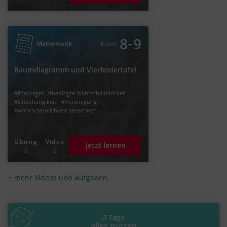
‐
8
9
Mathematik
Klasse
Baumdiagramm und Vierfeldertafel
#Pfadregel
#bedingte Wahrscheinlichkeit
#Unabhängikeit
#Vereinigung
#wahrscheinlichkeit berechnen
Übung
Video
Jetzt lernen
6
6
mehr Videos und Aufgaben
2 Tage
alles nutzen