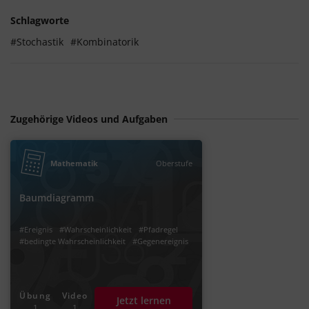
Schlagworte
#Stochastik
#Kombinatorik
Zugehörige Videos und Aufgaben
Mathematik
Oberstufe
Baumdiagramm
#Ereignis
#Wahrscheinlichkeit
#Pfadregel
#bedingte Wahrscheinlichkeit
#Gegenereignis
Übung
Video
Jetzt lernen
1
1