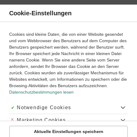
Direkt
zum
Cookie-Einstellungen
Suche
Menü
Inhalt
Schülerlexikon
Cookies sind kleine Daten, die von einer Website gesendet
Latein
1. Lernjahr ‐ Abitur
und vom Webbrowser des Benutzers auf dem Computer des
Benutzers gespeichert werden, während der Benutzer surft.
unregelmäßige Konjugation
Ihr Browser speichert jede Nachricht in einer kleinen Datei
namens Cookie. Wenn Sie eine andere Seite vom Server
anfordern, sendet Ihr Browser das Cookie an den Server
zurück. Cookies wurden als zuverlässiger Mechanismus für
Unregelmäßige Konjugationstypen des
Websites entwickelt, um Informationen zu speichern oder die
Präsensstamms
Browsing-Aktivitäten des Benutzers aufzuzeichnen.
Datenschutzbestimmungen lesen
Hierzu zählen alle Verben der
nicht-vokalischen Konjugation
,
nämlich:
Akzeptiert:
Notwendige Cookies
•
ferre
tragen
, mit seinen Ableitungen;
Abgelehnt:
Marketing Cookies
•
esse
sein
, mit seinen
Ableitungen
posse
können
,
prōdesse
nützen
,
adesse
anwesend
Aktuelle Einstellungen speichern
Abgelehnt:
Personalisierungs-Cookies
sein
und anderen;