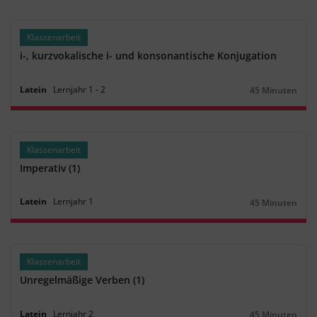
Klassenarbeit
i-, kurzvokalische i- und konsonantische Konjugation
Latein
Lernjahr
1
‐
2
45 Minuten
Dauer:
Klassenarbeit
Imperativ (1)
Latein
Lernjahr
1
45 Minuten
Dauer:
Klassenarbeit
Unregelmäßige Verben (1)
Latein
Lernjahr
2
45 Minuten