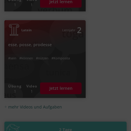
Jetzt lernen
1
1
2
Latein
Lernjahr
esse, posse, prodesse
#sein
#können
#nützen
#Komposita
Übung
Video
Jetzt lernen
1
1
mehr Videos und Aufgaben
2 Tage