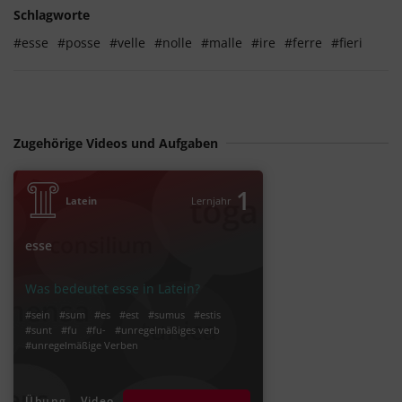
Schlagworte
#esse
#posse
#velle
#nolle
#malle
#ire
#ferre
#fieri
Zugehörige Videos und Aufgaben
1
Latein
Lernjahr
esse
Was bedeutet esse in Latein?
#sein
#sum
#es
#est
#sumus
#estis
#sunt
#fu
#fu-
#unregelmäßiges verb
#unregelmäßige Verben
Übung
Video