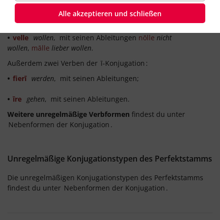
Alle akzeptieren und schließen
•
ēsse
essen
, mit seinen Ableitungen;
•
velle
wollen
, mit seinen Ableitungen
nōlle
nicht
wollen
,
mālle
lieber wollen
.
Außerdem zwei Verben der
ī-Konjugation
:
•
fierī
werden
, mit seinen Ableitungen;
•
īre
gehen
, mit seinen Ableitungen.
Weitere unregelmäßige Verbformen
findest du unter
Nebenformen der Konjugation
.
Unregelmäßige Konjugationstypen des Perfektstamms
Die unregelmäßigen Konjugationstypen des Perfektstamms
findest du unter
Nebenformen der Konjugation
.