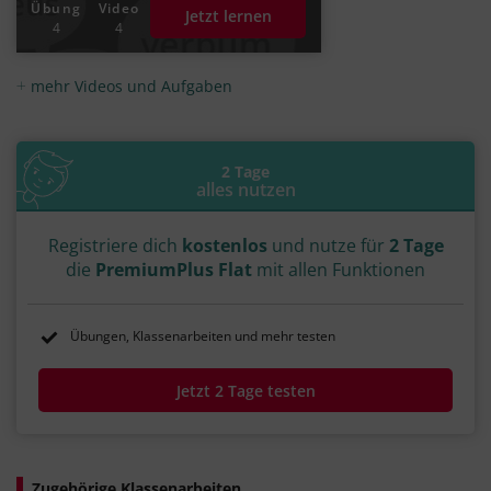
Übung
Video
Jetzt lernen
#Infinitiv Präsens Passiv
#Infinitiv Perfekt
4
4
#Infinitiv Perfekt Aktiv
#Infinitiv Perfekt Passiv
#Infinitiv der Gleichzeitigkeit
#Infinitiv der Vorzeitigkeit
mehr Videos und Aufgaben
#Infinitiv der Nachzeitigkeit
#Infinitiv Futur Aktiv
2 Tage
alles nutzen
Registriere dich
kostenlos
und nutze für
2 Tage
die
PremiumPlus Flat
mit allen Funktionen
Übungen, Klassenarbeiten und mehr testen
Jetzt 2 Tage testen
Zugehörige Klassenarbeiten