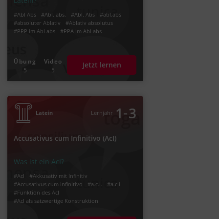
Latein?
#Abl Abs
#Abl. abs.
#Abl. Abs
#abl.abs
#absoluter Ablativ
#Ablativ absolutus
#PPP im Abl abs
#PPA im Abl abs
Übung
Video
Jetzt lernen
5
5
‐
1
3
Latein
Lernjahr
Accusativus cum Infinitivo (AcI)
Was ist ein AcI?
#AcI
#Akkusativ mit Infinitiv
#Accusativus cum infinitivo
#a.c.i.
#a.c.i
#Funktion des AcI
#AcI als satzwertige Konstruktion
#Zeitverhältnis im AcI
#Präsens Infinitiv
#Infinitiv Präsens Aktiv