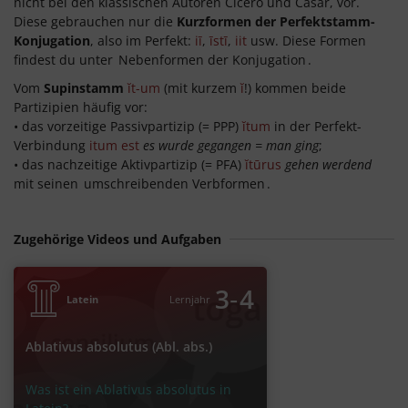
nicht bei den klassischen Autoren Cicero und Cäsar, vor.
Diese gebrauchen nur die
Kurzformen der Perfektstamm-
Konjugation
, also im Perfekt:
iī
,
īstī
,
iit
usw. Diese Formen
findest du unter
Nebenformen der Konjugation
.
Vom
Supinstamm
ĭt-um
(mit kurzem
ĭ
!) kommen beide
Partizipien häufig vor:
• das vorzeitige Passivpartizip (= PPP)
ĭtum
in der Perfekt-
Verbindung
itum est
es wurde gegangen = man ging
;
• das nachzeitige Aktivpartizip (= PFA)
ĭtūrus
gehen werdend
mit seinen
umschreibenden Verbformen
.
Zugehörige Videos und Aufgaben
‐
3
4
Latein
Lernjahr
Ablativus absolutus (Abl. abs.)
Was ist ein Ablativus absolutus in