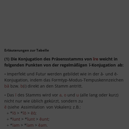
Erläuterungen zur Tabelle
(1) Die Konjugation des Präsensstamms von
īre
weicht in
folgenden Punkten von der regelmäßigen
ī-Konjugation
ab:
• Imperfekt und Futur werden gebildet wie in der ā- und ē-
Konjugation, indem das Formtyp-Modus-Tempuskennzeichen
bā
bzw.
b
(
i
) direkt an den Stamm antritt.
• Das
ī
des Stamms wird vor
a
,
o
und
u
(alle lang oder kurz)
nicht nur wie üblich gekürzt, sondern zu
ĕ
(siehe
Assimilation
von Vokalen); z.B.:
÷ *
īō
> *
ĭō
>
ĕō
;
÷ *
īunt
> *
ĭunt
>
ĕunt
;
÷ *
īam
> *
ĭam
>
ĕam
.