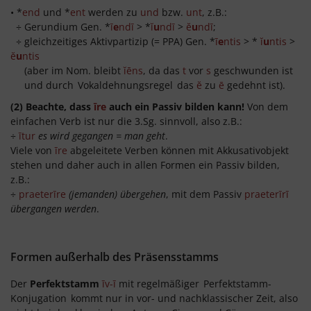
• *
end
und *
ent
werden zu
und
bzw.
unt
, z.B.:
÷ Gerundium Gen. *
ī
e
ndī
> *
ĭ
u
ndī
>
ĕ
u
ndī
;
÷ gleichzeitiges Aktivpartizip (= PPA) Gen. *
ī
e
ntis
> *
ĭ
u
ntis
>
ĕ
u
ntis
(aber im Nom. bleibt
ĭēns
, da das
t
vor
s
geschwunden ist
und durch
Vokaldehnungsregel
das
ĕ
zu
ē
gedehnt ist).
(2) Beachte, dass
īre
auch ein Passiv bilden kann!
Von dem
einfachen Verb ist nur die 3.Sg. sinnvoll, also z.B.:
÷
ītur
es wird gegangen = man geht
.
Viele von
īre
abgeleitete Verben können mit Akkusativobjekt
stehen und daher auch in allen Formen ein Passiv bilden,
z.B.:
÷
praeterīre
(jemanden) übergehen
, mit dem Passiv
praeterīrī
übergangen werden
.
Formen außerhalb des Präsensstamms
Der
Perfektstamm
īv-ī
mit regelmäßiger
Perfektstamm-
Konjugation
kommt nur in vor- und nachklassischer Zeit, also