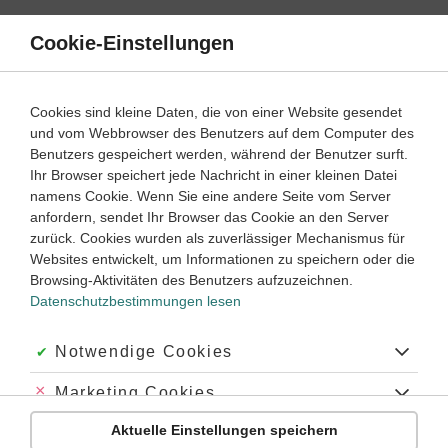
Direkt
zum
Cookie-Einstellungen
Suche
Menü
Inhalt
Schülerlexikon
Cookies sind kleine Daten, die von einer Website gesendet
Latein
1. Lernjahr ‐ Abitur
und vom Webbrowser des Benutzers auf dem Computer des
Benutzers gespeichert werden, während der Benutzer surft.
īre (Verb)
Ihr Browser speichert jede Nachricht in einer kleinen Datei
namens Cookie. Wenn Sie eine andere Seite vom Server
anfordern, sendet Ihr Browser das Cookie an den Server
zurück. Cookies wurden als zuverlässiger Mechanismus für
Formen des Präsensstamms
Websites entwickelt, um Informationen zu speichern oder die
Der Präsensstamm des Verbs
īre
gehen
verbindet sich mit der
Browsing-Aktivitäten des Benutzers aufzuzeichnen.
ī-Konjugation
(siehe auch
Konjugationen des
Datenschutzbestimmungen lesen
Präsensstamms
), weist aber zahlreiche Unregelmäßigkeiten
auf.
Akzeptiert:
Notwendige Cookies
Abkürzungen in der Tabelle:
Abgelehnt:
Marketing Cookies
Gen. = Genitiv
Imp. = Imperativ
Aktuelle Einstellungen speichern
Abgelehnt:
Personalisierungs-Cookies
Nom. = Nominativ