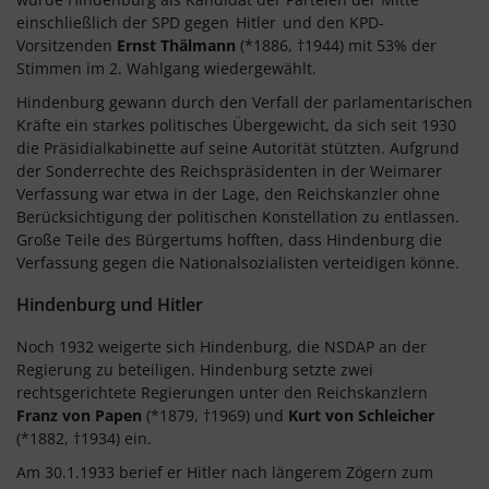
einschließlich der SPD gegen
Hitler
und den KPD-
Vorsitzenden
Ernst Thälmann
(*1886, †1944) mit 53% der
Stimmen im 2. Wahlgang wiedergewählt.
Hindenburg gewann durch den Verfall der parlamentarischen
Kräfte ein starkes politisches Übergewicht, da sich seit 1930
die Präsidialkabinette auf seine Autorität stützten. Aufgrund
der Sonderrechte des Reichspräsidenten in der Weimarer
Verfassung war etwa in der Lage, den Reichskanzler ohne
Berücksichtigung der politischen Konstellation zu entlassen.
Große Teile des Bürgertums hofften, dass Hindenburg die
Verfassung gegen die Nationalsozialisten verteidigen könne.
Hindenburg und Hitler
Noch 1932 weigerte sich Hindenburg, die NSDAP an der
Regierung zu beteiligen. Hindenburg setzte zwei
rechtsgerichtete Regierungen unter den Reichskanzlern
Franz von Papen
(*1879, †1969) und
Kurt von Schleicher
(*1882, †1934) ein.
Am 30.1.1933 berief er Hitler nach längerem Zögern zum