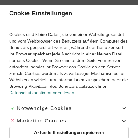
Direkt
zum
Cookie-Einstellungen
Suche
Menü
Inhalt
Schülerlexikon
Cookies sind kleine Daten, die von einer Website gesendet
Geschichte
5. Klasse ‐ Abitur
und vom Webbrowser des Benutzers auf dem Computer des
Benutzers gespeichert werden, während der Benutzer surft.
Hindenburg
Ihr Browser speichert jede Nachricht in einer kleinen Datei
namens Cookie. Wenn Sie eine andere Seite vom Server
anfordern, sendet Ihr Browser das Cookie an den Server
zurück. Cookies wurden als zuverlässiger Mechanismus für
Hindenburg,
Paul von, Generalfeldmarschall (seit 1914) und
Websites entwickelt, um Informationen zu speichern oder die
Reichspräsident der
Weimarer Republik
(seit 1925). Er lebte
Browsing-Aktivitäten des Benutzers aufzuzeichnen.
von 1847 bis 1934.
Datenschutzbestimmungen lesen
Der Militär
Nach der Teilnahme an den Kriegen von 1866 und 1870/71
Akzeptiert:
Notwendige Cookies
stieg Hindenburg zum kommandierenden General auf. Zu
Beginn des Ersten Weltkriegs wurde er Oberbefehlshaber an
Abgelehnt:
Marketing Cookies
der Ostfront gewann er als Kriegsheld wegen der Siege
Aktuelle Einstellungen speichern
Abgelehnt:
Personalisierungs-Cookies
Deutschlands gegen Russland große Volkstümlichkeit.