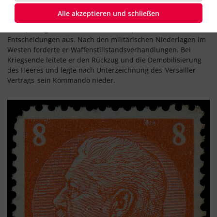
Als Chef des Generalstabs des Feldheeres übte Hindenburg
Alle akzeptieren und schließen
seit 1916 zusammen mit General
Erich Ludendorff
(*1865,
†1937) maßgebenden Einfluss auf die politischen
Entscheidungen aus. Nach den militärischen Niederlagen im
Westen forderte er Waffenstillstandsverhandlungen. Bei
Kriegsende leitete er den Rückzug und die Demobilisierung
des Heeres und legte nach Unterzeichnung des
Versailler
Vertrags
sein Kommando nieder.