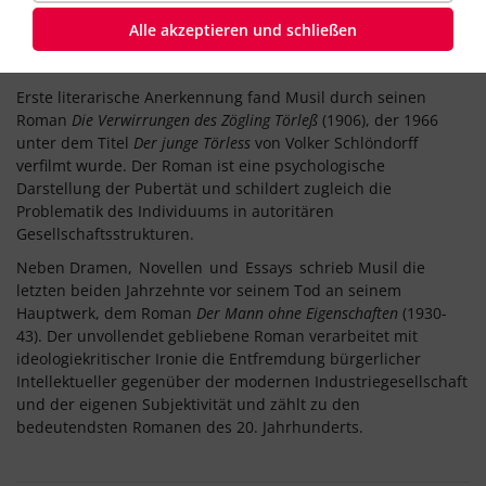
und Essayist in Berlin und Wien und
emigrierte
1938, nach
Alle akzeptieren und schließen
dem Verbot seiner Bücher, über Italien in die Schweiz, wo er
verarmt und einsam starb.
Erste literarische Anerkennung fand Musil durch seinen
Roman
Die Verwirrungen des Zögling Törleß
(1906), der 1966
unter dem Titel
Der junge Törless
von Volker Schlöndorff
verfilmt wurde. Der Roman ist eine psychologische
Darstellung der Pubertät und schildert zugleich die
Problematik des Individuums in autoritären
Gesellschaftsstrukturen.
Neben Dramen,
Novellen
und
Essays
schrieb Musil die
letzten beiden Jahrzehnte vor seinem Tod an seinem
Hauptwerk, dem Roman
Der Mann ohne Eigenschaften
(1930-
43). Der unvollendet gebliebene Roman verarbeitet mit
ideologiekritischer Ironie die Entfremdung bürgerlicher
Intellektueller gegenüber der modernen Industriegesellschaft
und der eigenen Subjektivität und zählt zu den
bedeutendsten Romanen des 20. Jahrhunderts.