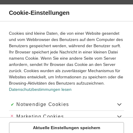
Direkt
zum
Cookie-Einstellungen
Suche
Menü
Inhalt
Schülerlexikon
Cookies sind kleine Daten, die von einer Website gesendet
Deutsch
5. Klasse ‐ Abitur
und vom Webbrowser des Benutzers auf dem Computer des
Benutzers gespeichert werden, während der Benutzer surft.
Musil, Robert Edler von
Ihr Browser speichert jede Nachricht in einer kleinen Datei
namens Cookie. Wenn Sie eine andere Seite vom Server
anfordern, sendet Ihr Browser das Cookie an den Server
zurück. Cookies wurden als zuverlässiger Mechanismus für
Geboren in Klagenfurt (Österreich) am 6.11.1880, gestorben
Websites entwickelt, um Informationen zu speichern oder die
in Genf (Schweiz) am 15.4.1942:
Browsing-Aktivitäten des Benutzers aufzuzeichnen.
Musil besuchte 1892-1897 militärische Bildungsinstitute und
Datenschutzbestimmungen lesen
studierte ab 1898 in Brünn Maschinenbau, ab 1903 in Berlin
Philosophie, Psychologie sowie Mathematik und promovierte
Akzeptiert:
Notwendige Cookies
1908. Nach der Zeit als Bibliothekar an der Technischen
Hochschule in Wien (1911-13) war Musil bis zum Ausbruch
Abgelehnt:
Marketing Cookies
des Ersten Weltkriegs Redakteur der
Neuen Rundschau
und
Mitarbeiter der expressionistischen Zeitschrift
Die Aktion
in
Aktuelle Einstellungen speichern
Abgelehnt:
Personalisierungs-Cookies
Berlin. Ab 1923 lebte Musil als freier Schriftsteller, Kritiker