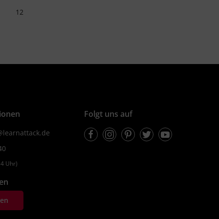
12
ionen
Folgt uns auf
Facebook
Instagram
Pinterest
Twitter
Youtube
learnattack.de
40
4 Uhr)
fen
ten