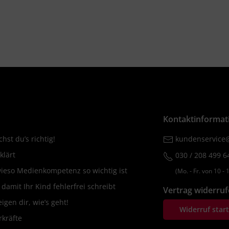
Kontaktinformat
hst du’s richtig!
kundenservice@
klärt
030 / 208 499 6
wieso Medienkompetenz so wichtig ist
(Mo. ‐ Fr. von 10 ‐ 1
amit Ihr Kind fehlerfrei schreibt
Vertrag widerru
igen dir, wie’s geht!
Widerruf star
rkräfte