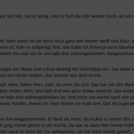
 Nur sie hier, sie ist übrig. Und er hob die Uhr wieder hoch, als ob 
wohl. Aber sonst ist sie doch noch ganz wie immer: weiß und blau. 
ste ist, fuhr er aufgeregt fort, das habe ich Ihnen ja noch überh
enken Sie mal, sie ist um halb drei stehengeblieben. Ausgerechn
 sagte der Mann und schob wichtig die Unterlippe vor. Das habe i
iben die Uhren stehen. Das kommt von dem Druck.
pf. Nein, lieber Herr, nein, da irren Sie sich. Das hat mit den Bo
ben reden. Nein. Um halb drei war ganz etwas anderes, das wisse
 um halb drei stehengeblieben ist. Und nicht um viertel nach vier 
use. Nachts, meine ich. Fast immer um halb drei. Das ist ja gera
on ihm weggenommen. Er fand sie nicht. Da nickte er seiner Uhr z
h ging immer gleich in die Küche. Da war es dann fast immer halb 
te noch so leise die Tür aufmachen, sie hat mich immer gehört.