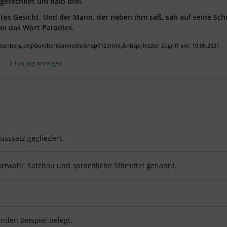
sgerechnet um halb drei.
altes Gesicht. Und der Mann, der neben ihm saß, sah auf seine Sch
an das Wort Paradies.
utenberg.org/borchert/andiedie/chap012.html,&nbsp
; letzter Zugriff am: 10.05.2021
Lösung anzeigen
usssatz gegliedert.
twahl, Satzbau und sprachliche Stilmittel genannt.
nden Beispiel belegt.