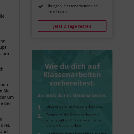
Übungen, Klassenarbeiten und
mehr testen
die
Jetzt 2 Tage testen
Und
aupt
et um
Wie du dich auf
ch
Klassenarbeiten
vorbereitest.
mben
n Sie
So lernst du mit Klassenarbeiten:
oder um
de der
Drucke dir eine Klassenarbeit aus.
Bearbeite die Klassenarbeit mit
u:
einem Stift und Papier wie in einer
drei.
echten Klassenarbeit.
 Und
Vergleiche deine Ergebnisse mit der