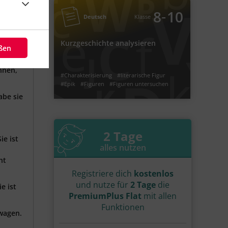
Kurzgeschichte analysieren
‐
8
10
Deutsch
Klasse
Kurzgeschichte analysieren
eßen
#Figuren
#Epik
#literarische Figur
#Charakterisierung
#Kurzgeschichte analysieren
#Figuren untersuchen
, daran
#Sprachanalyse
#Merkmale Kurzgeschichte
hnen,
#Charakterisierung
#literarische Figur
#Epik
#Figuren
#Figuren untersuchen
#Kurzgeschichte analysieren
abe sie
#Merkmale Kurzgeschichte
#Sprachanalyse
Video
Übung
Jetzt lernen
6
6
2 Tage
ie ist
alles nutzen
ht
Registriere dich
kostenlos
und nutze für
2 Tage
die
e ist
PremiumPlus Flat
mit allen
Funktionen
rwagen.