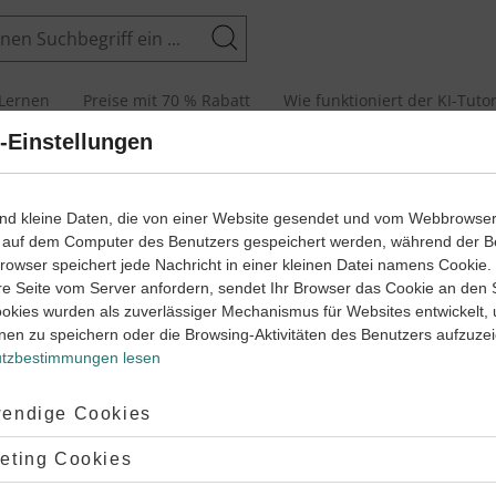
Suchen
Lernen
Preise mit 70 % Rabatt
Wie funktioniert der KI-Tuto
-Einstellungen
zählende Texte
Klassenarbeiten
Kurzgeschichte (2)
ind kleine Daten, die von einer Website gesendet und vom Webbrowse
 auf dem Computer des Benutzers gespeichert werden, während der B
 Browser speichert jede Nachricht in einer kleinen Datei namens Cookie
re Seite vom Server anfordern, sendet Ihr Browser das Cookie an den 
ookies wurden als zuverlässiger Mechanismus für Websites entwickelt,
nen zu speichern oder die Browsing-Aktivitäten des Benutzers aufzuze
tzbestimmungen lesen
er
ptiert:
endige Cookies
ichte „Die Küchenuhr“ von Wolfgang Borchert nach. Gehe dabei z
lehnt:
eting Cookies
ei stilistische Mittel und erläutere, wie sie mit dem Inhalt der