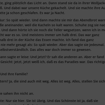
, ging plötzlich das Licht an. Dann stand sie da in ihrer Wolljac
ß. Und dabei war unsere Küche gekachelt. Und sie machte ihre A
hatte ja schon geschlafen. Es war ja Nacht.
. Nur: So spät wieder. Und dann machte sie mir das Abendbrot wa
üße aneinander, weil die Kacheln so kalt waren. Schuhe zog sie na
ar. Und dann hörte ich sie noch die Teller wegsetzen, wenn ich in 
ht war es so. Und meistens immer um halb drei. Das war ganz
 halb drei in der Küche das Essen machte. Ich fand das ganz
t nie mehr gesagt als: So spät wieder. Aber das sagte sie jedesmal
selbstverständlich. Das alles war doch immer so gewesen.
ann sagte er leise: Und jetzt? Er sah die anderen an. Aber er fand 
Gesicht: Jetzt, jetzt weiß ich, daß es das Paradies war. Das richtig
 Und Ihre Familie?
ern? Ja, die sind auch mit weg. Alles ist weg. Alles, stellen Sie sich
e sahen ihn nicht an.
e: Nur sie hier. Sie ist übrig. Und das Schönste ist ja, daß sie