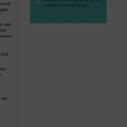
ke und
zugehörigen Musterlösung.
ugen
rm und
chts
meinem
. Und
sie
e
 vor.