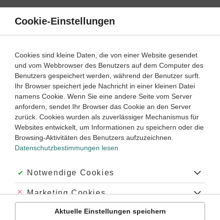
Direkt
zum
Cookie-Einstellungen
Suche
Menü
Inhalt
Klassenarbeiten
Cookies sind kleine Daten, die von einer Website gesendet
Klassenarbeit
und vom Webbrowser des Benutzers auf dem Computer des
Deutsch
8. Klasse
Empfohlen von
Benutzers gespeichert werden, während der Benutzer surft.
Tutorin Joana
Ihr Browser speichert jede Nachricht in einer kleinen Datei
Kurzgeschichte (1)
namens Cookie. Wenn Sie eine andere Seite vom Server
anfordern, sendet Ihr Browser das Cookie an den Server
Dauer:
45 Minuten
zurück. Cookies wurden als zuverlässiger Mechanismus für
Websites entwickelt, um Informationen zu speichern oder die
Browsing-Aktivitäten des Benutzers aufzuzeichnen.
Datenschutzbestimmungen lesen
Aufgabe 1
45 Minuten
15 Punkte
schwer
Dauer:
Akzeptiert:
Notwendige Cookies
Nenne die typischen Merkmale einer Kurzgeschichte
Abgelehnt:
Marketing Cookies
und weise vier dieser Merkmale in Wolfgang Borcherts
„Das Brot“ nach. Beschreibe jedes Merkmal kurz und
Aktuelle Einstellungen speichern
Abgelehnt:
Personalisierungs-Cookies
belege es mit einem Beispiel aus dem Text. Denk