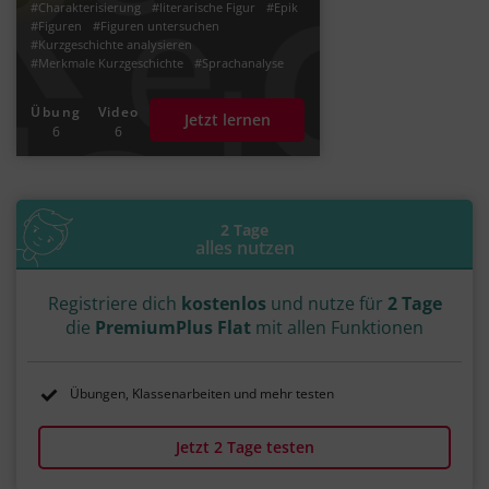
#Charakterisierung
#literarische Figur
#Epik
#Figuren
#Figuren untersuchen
#Kurzgeschichte analysieren
#Merkmale Kurzgeschichte
#Sprachanalyse
Übung
Video
Jetzt lernen
6
6
2 Tage
alles nutzen
Registriere dich
kostenlos
und nutze für
2 Tage
die
PremiumPlus Flat
mit allen Funktionen
Übungen, Klassenarbeiten und mehr testen
Jetzt 2 Tage testen