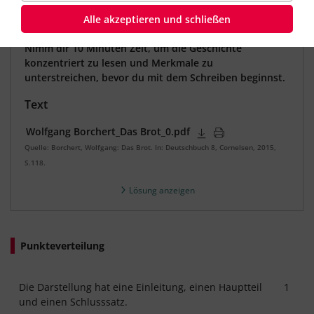
daran, auch eine kurze Einleitung und einen
Alle akzeptieren und schließen
Schlusssatz zu schreiben.
Nimm dir 10 Minuten Zeit, um die Geschichte
konzentriert zu lesen und Merkmale zu
unterstreichen, bevor du mit dem Schreiben beginnst.
Text
Wolfgang Borchert_Das Brot_0.pdf
Quelle: Borchert, Wolfgang: Das Brot. In: Deutschbuch 8, Cornelsen, 2015,
S.118.
Lösung anzeigen
Punkteverteilung
Die Darstellung hat eine Einleitung, einen Hauptteil
1
und einen Schlusssatz.