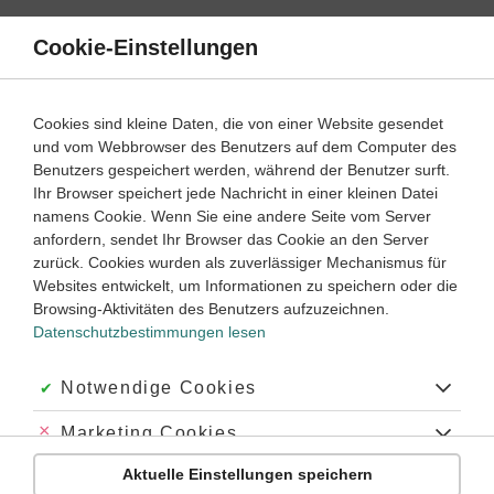
Direkt
zum
Cookie-Einstellungen
Suche
Menü
Inhalt
Schülerlexikon
Cookies sind kleine Daten, die von einer Website gesendet
Deutsch
5. Klasse ‐ Abitur
und vom Webbrowser des Benutzers auf dem Computer des
Benutzers gespeichert werden, während der Benutzer surft.
Adjektive
Ihr Browser speichert jede Nachricht in einer kleinen Datei
namens Cookie. Wenn Sie eine andere Seite vom Server
anfordern, sendet Ihr Browser das Cookie an den Server
zurück. Cookies wurden als zuverlässiger Mechanismus für
Allgemein
Websites entwickelt, um Informationen zu speichern oder die
Das Adjektiv gibt
Eigenschaften
von Lebewesen,
Browsing-Aktivitäten des Benutzers aufzuzeichnen.
Dingen, Tätigkeiten, Vorgängen und Zuständen an. Die
Datenschutzbestimmungen lesen
Eigenschaften lassen sich mit der Frage „
Wie ist es?
“
ermitteln. Das Adjektiv tritt im Satz vor allem in folgender
Akzeptiert:
Notwendige Cookies
Weise auf:
Abgelehnt:
Marketing Cookies
attributiv
Aktuelle Einstellungen speichern
Abgelehnt:
Personalisierungs-Cookies
Es kennzeichnet im Satz ein Nomen genauer und wird