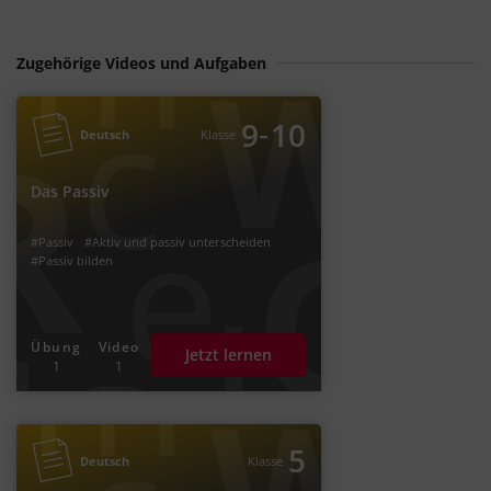
Zugehörige Videos und Aufgaben
‐
9
10
Deutsch
Klasse
Das Passiv
#Passiv
#Aktiv und passiv unterscheiden
#Passiv bilden
Übung
Video
Jetzt lernen
1
1
5
Deutsch
Klasse