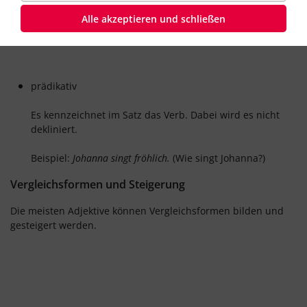
mit diesem zusammen dekliniert.
Alle akzeptieren und schließen
Beispiel:
Tim hat einen kleinen Hund.
(Wie ist der Hund?)
prädikativ
Es kennzeichnet im Satz das Verb. Dabei wird es nicht
dekliniert.
Beispiel:
Johanna singt
fröhlich.
(Wie singt Johanna?)
Vergleichsformen und Steigerung
Die meisten Adjektive können Vergleichsformen bilden und
gesteigert werden.