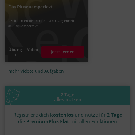
Das Plusquamperfekt
#Zeitformen des Verbes
#Vergangenheit
#Plusquamperfekt
Übung
Video
Jetzt lernen
1
1
mehr Videos und Aufgaben
2 Tage
alles nutzen
Registriere dich
kostenlos
und nutze für
2 Tage
die
PremiumPlus Flat
mit allen Funktionen