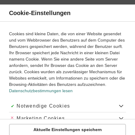
Direkt
zum
Cookie-Einstellungen
Suche
Menü
Inhalt
Grammatik
Cookies sind kleine Daten, die von einer Website gesendet
und vom Webbrowser des Benutzers auf dem Computer des
Deutsch
5. Klasse
Benutzers gespeichert werden, während der Benutzer surft.
Empfohlen von
Ihr Browser speichert jede Nachricht in einer kleinen Datei
Tutorin Joana
namens Cookie. Wenn Sie eine andere Seite vom Server
Das Plusquamperfekt
anfordern, sendet Ihr Browser das Cookie an den Server
zurück. Cookies wurden als zuverlässiger Mechanismus für
Dauer:
15 Minuten
Websites entwickelt, um Informationen zu speichern oder die
Browsing-Aktivitäten des Benutzers aufzuzeichnen.
Datenschutzbestimmungen lesen
VIDEOS, AUFGABEN UND ÜBUNGEN
ZUGEHÖRIGE KLASSENARBEITEN
Akzeptiert:
Notwendige Cookies
Video
03:53
Abgelehnt:
Marketing Cookies
Dauer:
Wie du das Plusquamperfekt bildest und
gebrauchst
Aktuelle Einstellungen speichern
Abgelehnt:
Personalisierungs-Cookies