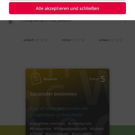
Alle akzeptieren und schließen
Übung
einfach
Plusquamperfekt bilden
einfach:
mittel:
schwer:
5
Deutsch
Klasse
Satzglieder bestimmen
Was ist beim Bestimmen von
Satzgliedern zu beachten?
#Satzglieder erkennen
#Umstellprobe
#Ersatzprobe
#Präpositionalobjekt
#Subjekt
#Objekt
#Genitivobjekt
#Dativobjekt