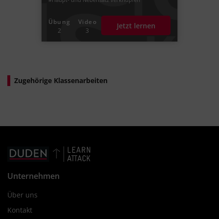
#Hauptsatz
#Nebensatz
#das Komma in einer Satzreihe setzen
Übung
Video
Jetzt lernen
#Kommas setzten
#Nebensätze
2
3
Zugehörige Klassenarbeiten
Unternehmen
Über uns
Kontakt