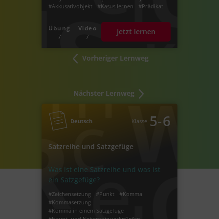
#Akkusativobjekt
#Kasus lernen
#Prädikat
#Satzglieder bestimmen
#Bestimmung von Satzgliedern
Übung
Video
Jetzt lernen
#Deutsche Satzglieder
7
7
#Satzglieder bestimmen in Deutsch
Vorheriger Lernweg
Nächster Lernweg
‐
5
6
Deutsch
Klasse
Satzreihe und Satzgefüge
Was ist eine Satzreihe und was ist
ein Satzgefüge?
#Zeichensetzung
#Punkt
#Komma
#Kommasetzung
#Komma in einem Satzgefüge
#Haupt- und Nebensatz verknüpfen