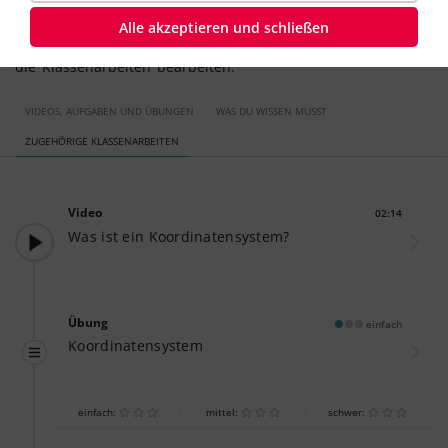
Wenn du zum Koordinatensystem noch Übungen
brauchst, kannst du prima die interaktiven Übungen nutzen.
Alle akzeptieren und schließen
Willst du dein Wissen auf die Probe stellen, dann kannst du
die
Klassenarbeiten
bearbeiten.
VIDEOS, AUFGABEN UND ÜBUNGEN
WAS DU WISSEN MUSST
ZUGEHÖRIGE KLASSENARBEITEN
Video
02:14
Dauer:
Was ist ein Koordinatensystem?
Übung
einfach
Koordinatensystem
einfach:
mittel:
schwer: