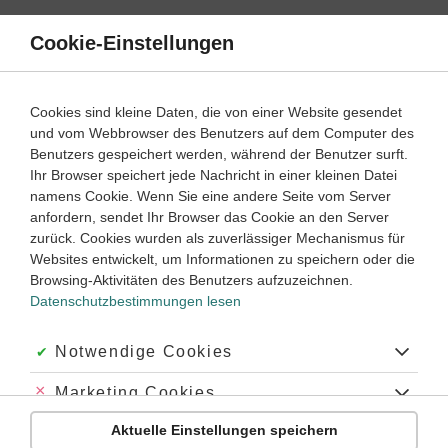
Direkt
zum
Cookie-Einstellungen
Suche
Menü
Inhalt
Geometrie in der Ebene
Cookies sind kleine Daten, die von einer Website gesendet
und vom Webbrowser des Benutzers auf dem Computer des
Mathematik
5. ‐ 6. Klasse
Benutzers gespeichert werden, während der Benutzer surft.
Empfohlen von
Ihr Browser speichert jede Nachricht in einer kleinen Datei
Tutorin Monica
namens Cookie. Wenn Sie eine andere Seite vom Server
Koordinatensystem
anfordern, sendet Ihr Browser das Cookie an den Server
zurück. Cookies wurden als zuverlässiger Mechanismus für
Dauer:
20 Minuten
Websites entwickelt, um Informationen zu speichern oder die
Browsing-Aktivitäten des Benutzers aufzuzeichnen.
Datenschutzbestimmungen lesen
Was ist ein Koordinatensystem?
Mit einem Koordinatensystem kannst du
Punkten
eine
Akzeptiert:
Notwendige Cookies
eindeutige
geometrische
Position
zuordnen. Vielleicht hast
du schon einmal das Spiel „Schiffe versenken“ gespielt: Hier
Abgelehnt:
Marketing Cookies
hilft dir ein Koordinatensystem dabei, die Position eines
Schiffes zu ermitteln.
Aktuelle Einstellungen speichern
Abgelehnt:
Personalisierungs-Cookies