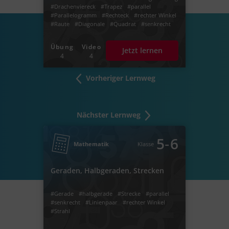
#Drachenviereck
#Trapez
#parallel
#Parallelogramm
#Rechteck
#rechter Winkel
#Raute
#Diagonale
#Quadrat
#senkrecht
#geometrische Figuren
#Figur
#Kreis
#Radius
#kreislinie
#Sehne
#Mittelpunkt
Übung
Video
Jetzt lernen
#rechtwinklig
#Hypotenuse
#Kathete
4
4
#spitzwinklig
#stumpfwinklig
#Flächenberechnung
Vorheriger Lernweg
Nächster Lernweg
‐
5
6
Mathematik
Klasse
Geraden, Halbgeraden, Strecken
#Gerade
#halbgerade
#Strecke
#parallel
#senkrecht
#Linienpaar
#rechter Winkel
#Strahl