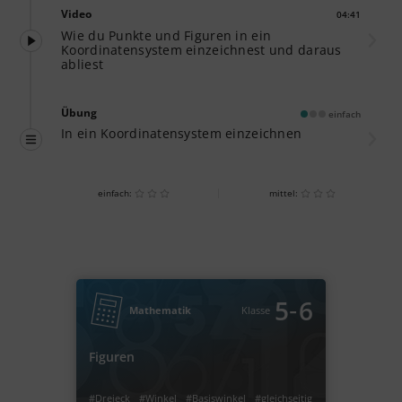
Video
04:41
Dauer:
Wie du Punkte und Figuren in ein
Koordinatensystem einzeichnest und daraus
abliest
Übung
einfach
In ein Koordinatensystem einzeichnen
einfach:
mittel:
‐
5
6
Mathematik
Klasse
Figuren
#Dreieck
#Winkel
#Basiswinkel
#gleichseitig