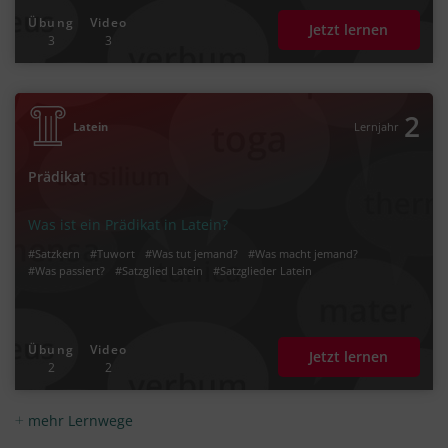
Übung
Video
Jetzt lernen
3
3
2
Latein
Lernjahr
Prädikat
Was ist ein Prädikat in Latein?
#Satzkern
#Tuwort
#Was tut jemand?
#Was macht jemand?
#Was passiert?
#Satzglied Latein
#Satzglieder Latein
Übung
Video
Jetzt lernen
2
2
mehr Lernwege