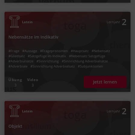
2
Latein
Lernjahr
Nebensätze im Indikativ
#Frage
#Aussage
#Fragepronomen
#Hauptsatz
#Nebensatz
#Gliedsatz
#Satzgefüge im Indikativ
#Nebensatz Satzgefüge
#Adverbialsätze
#Sinnrichtung
#Sinnrichtung Adverbialsätze
#Adverbiale
#Sinnrichtung Adverbialsatz
#Subjunktionen
#Gliedsätze als Adverbiale
#Kausalsätze
#Konzessivsätze
#Temporalsätze
#quod
#postquam
#dum
#quia
Übung
Video
Jetzt lernen
3
3
2
Latein
Lernjahr
Objekt