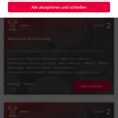
4
4
Alle akzeptieren und schließen
2
Latein
Lernjahr
Adverbiale Bestimmung
Was sind adverbiale Bestimmungen im Lateinischen?
#Adverbial
#Angaben
#Umstände
#des Ortes
#der Zeit
#des Grundes
#der Art und Weise
#Wo?
#Wohin?
#Woher?
#Wann?
#Wie lange?
#Warum?
#Wie?
#Auf welche Art?
#Auf welche Art und Weise?
#Satzglied Latein
#Satzglieder Latein
Übung
Video
Jetzt lernen
4
4
2
Latein
Lernjahr