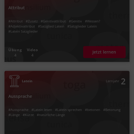
Attribut
#Attribut
#Zusatz
#Genitivattribut
#Genitiv
#Wessen?
#Adjektivattribut
#Satzglied Latein
#Satzglieder Latein
#Latein Satzglieder
Übung
Video
Jetzt lernen
4
4
2
Latein
Lernjahr
Aussprache
#Aussprache
#Latein lesen
#Latein sprechen
#betonen
#Betonung
#Länge
#Kürze
#natürliche Länge