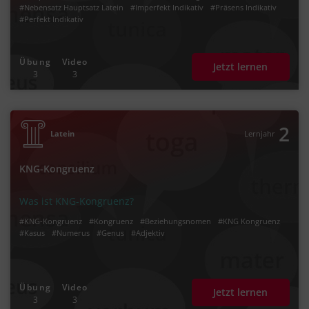
#Nebensatz Hauptsatz Latein
#Imperfekt Indikativ
#Präsens Indikativ
#Perfekt Indikativ
Übung
Video
Jetzt lernen
3
3
2
Latein
Lernjahr
KNG-Kongruenz
Was ist KNG-Kongruenz?
#KNG-Kongruenz
#Kongruenz
#Beziehungsnomen
#KNG Kongruenz
#Kasus
#Numerus
#Genus
#Adjektiv
Übung
Video
Jetzt lernen
3
3