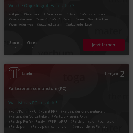
Welche Objekte gibt es in Latein?
#Objekt
#Akkusativ
#Dativobjekt
#Dativ
#Wen oder was?
#Wen oder was
#Wem?
#Wen?
#wem
#wen
#Genitivobjekt
#Wem oder was
#Satzglied Latein
#Satzglieder Latein
Übung
Video
Jetzt lernen
3
3
2
Latein
Lernjahr
Participium coniunctum (PC)
Was ist das PC in Latein?
#Pc
#Pc mit PPA
#Pc mit PPP
#Partizip der Gleichzeitigkeit
#Partizip der Vorzeitigkeit
#Partizip Präsens Aktiv
#Partizip Perfekt Passiv
#PPP
#PPA
#Partizip
#p.c.
#pc.
#p.c
#Participum
#Participium coniunctum
#verbundenes Partizip