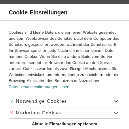
Direkt
zum
Cookie-Einstellungen
Suche
Menü
Inhalt
Lernvideos
Cookies sind kleine Daten, die von einer Website gesendet
und vom Webbrowser des Benutzers auf dem Computer des
Lernwege mit Erklär- und Anleitungsvideos
Benutzers gespeichert werden, während der Benutzer surft.
Ihr Browser speichert jede Nachricht in einer kleinen Datei
namens Cookie. Wenn Sie eine andere Seite vom Server
2
anfordern, sendet Ihr Browser das Cookie an den Server
Latein
Lernjahr
zurück. Cookies wurden als zuverlässiger Mechanismus für
Websites entwickelt, um Informationen zu speichern oder die
Accusativus cum Infinitivo (AcI)
Browsing-Aktivitäten des Benutzers aufzuzeichnen.
Datenschutzbestimmungen lesen
Was ist ein AcI?
#AcI
#Akkusativ mit Infinitiv
#Accusativus cum infinitivo
#a.c.i.
#a.c.i
Akzeptiert:
Notwendige Cookies
#Funktion des AcI
#AcI als satzwertige Konstruktion
#Zeitverhältnis im AcI
#Präsens Infinitiv
#Infinitiv Präsens Aktiv
Abgelehnt:
Marketing Cookies
#Infinitiv Präsens Passiv
#Infinitiv Perfekt
#Infinitiv Perfekt Aktiv
#Infinitiv Perfekt Passiv
#Infinitiv der Gleichzeitigkeit
#Infinitiv der Vorzeitigkeit
#Infinitiv der Nachzeitigkeit
Aktuelle Einstellungen speichern
Abgelehnt:
Personalisierungs-Cookies
Übung
Video
Jetzt lernen
#Infinitiv Futur Aktiv